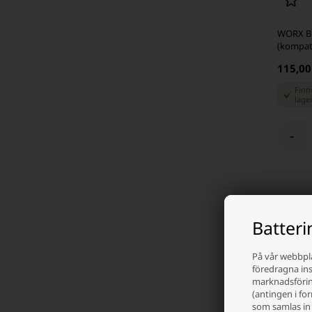
WORX BR
(kompat
115,00
Finns
lage
-
Kompa
Batter
Worx är kän
På vår webbpla
kompatibla 
föredragna inst
och ekonomi
marknadsföring
(antingen i fo
Batterid
som samlas in 