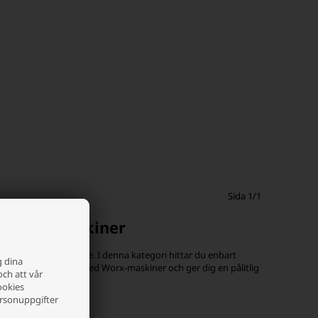
Sida 1/1
rädgårdsmaskiner
och robotgräsklippare. I denna kategori hittar du enbart
g dina
esignade att fungera med Worx-maskiner och ger dig en pålitlig
och att vår
ookies
ersonuppgifter