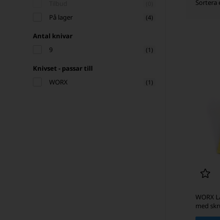
Sortera 
Tilbud
(0)
På lager
(4)
Antal knivar
9
(1)
Knivset - passar till
WORX
(1)
WORX LA
med skr