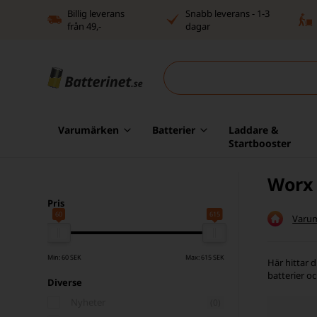
Billig leverans
Snabb leverans - 1-3
från 49,-
dagar
Varumärken
Batterier
Laddare &
Startbooster
Worx
Pris
60
615
Varu
Min: 60 SEK
Max: 615 SEK
Här hittar d
batterier o
Diverse
Nyheter
(0)