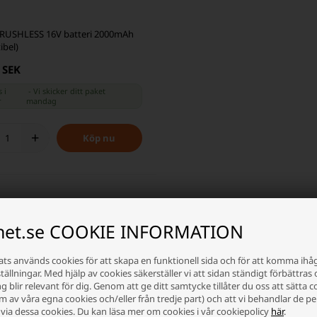
USHLESS 16V batteri 2000mAh
ibel)
 SEK
 i
-
Vi skicker ditt paket
r
mandag
+
tibla batterier för Worx verktyg och t
inet.se COOKIE INFORMATION
t för innovativa lösningar inom batteridrivet elverktyg, trädgårdsmaskiner 
ts används cookies för att skapa en funktionell sida och för att komma ihå
batterier för Worx – inga originalbatterier. De kompatibla batterierna är d
ällningar. Med hjälp av cookies säkerställer vi att sidan ständigt förbättras 
sk lösning när ditt befintliga batteri behöver bytas ut eller kompletteras.
 blir relevant för dig. Genom att ge ditt samtycke tillåter du oss att sätta c
rm av våra egna cookies och/eller från tredje part) och att vi behandlar de p
rivet elverktyg och trädgårdsredskap från Worx
via dessa cookies. Du kan läsa mer om cookies i vår cookiepolicy
här
.