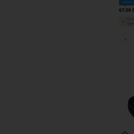
Lägsta 
67,50 
Finns
lage
-