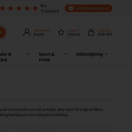
Bra
info@batterinet.se
Trustscore
Välkommen
0
spara
0
artiklar
Konto
Favorit
0,00 SEK
äder &
Sport &
Utförsäljning
gård
Fritid
 är utvecklade som ett prisvärt alternativ till original Worx
robotgräsklippare och trädgårdsredskap.