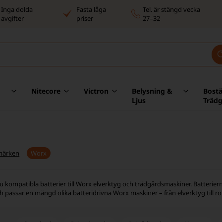
Inga dolda
Fasta låga
Tel. är stängd vecka
avgifter
priser
27–32
Nitecore
Victron
Belysning &
Bost
Ljus
Träd
märken
Worx
u kompatibla batterier till Worx elverktyg och trädgårdsmaskiner. Batterierna
ch passar en mängd olika batteridrivna Worx maskiner – från elverktyg till 