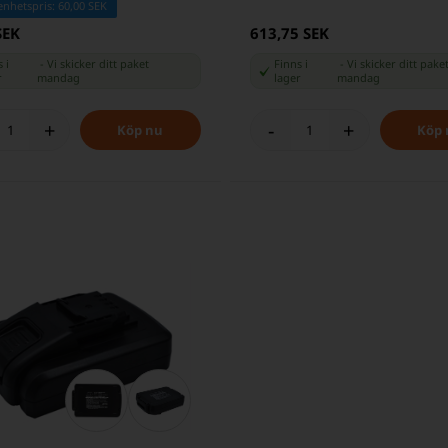
enhetspris: 60,00 SEK
SEK
613,75 SEK
 i
-
Vi skicker ditt paket
Finns i
-
Vi skicker ditt pake
r
mandag
lager
mandag
+
-
+