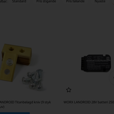
Standard
Pris stigande
Pris fallande
Nyaste
efter:
NDROID Titanbelagd kniv (9 styk
WORX LANDROID 28V batteri 25
uv)