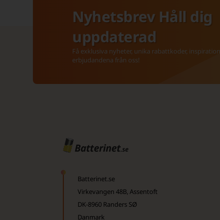
Nyhetsbrev Håll dig
uppdaterad
Få exklusiva nyheter, unika rabattkoder, inspiratio
erbjudandena från oss!
Batterinet.se
Virkevangen 48B, Assentoft
DK-8960 Randers SØ
Danmark