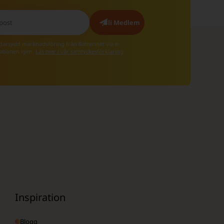
äddarsydd marknadsföring från Batterinet via e-
rationen igen.
Läs mer i vår samtyckesförklaring
Inspiration
Blogg