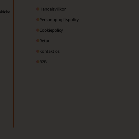
Handelsvillkor
skicka
Personuppgiftspolicy
Cookiepolicy
Retur
Kontakt os
B2B