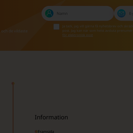
Ja tack, jag vill gärna få nyhetsbrev och skr
post. Jag kan när som helst avsluta prenume
n och de vildaste
för elektronisk post
Information
Framsida