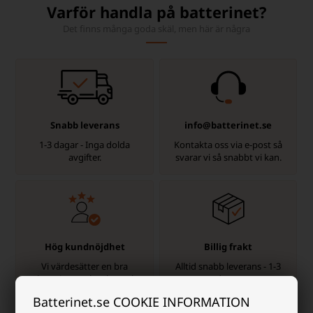
Varför handla på batterinet?
Det finns många goda skäl, men här är några
Snabb leverans
info@batterinet.se
1-3 dagar - Inga dolda
Kontakta oss via e-post så
avgifter.
svarar vi så snabbt vi kan.
Hög kundnöjdhet
Billig frakt
Vi värdesätter en bra
Alltid snabb leverans - 1-3
shoppingupplevelse, och
dagar.
det märks!
Batterinet.se COOKIE INFORMATION