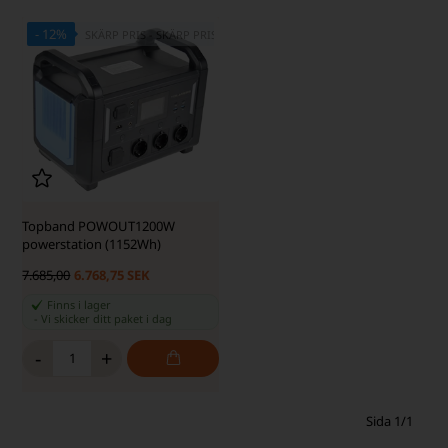
- 12%
SKÄRP PRIS - SKÄRP PRIS
Topband POWOUT1200W
powerstation (1152Wh)
7.685,00
6.768,75 SEK
Finns i lager
-
Vi skicker ditt paket
i dag
-
+
Sida 1/1