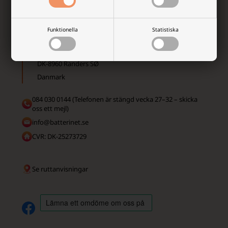
Funktionella
Statistiska
Batterinet.se
Virkevangen 48B, Assentoft
DK-8960 Randers SØ
Danmark
084 030 0144 (Telefonen är stängd vecka 27–32 – skicka
oss ett mejl)
info@batterinet.se
CVR: DK-25273729
Se ruttanvisningar