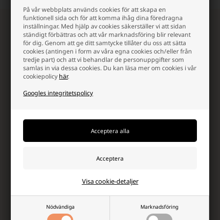
På vår webbplats används cookies för att skapa en
funktionell sida och för att komma ihåg dina föredragna
inställningar. Med hjälp av cookies säkerställer vi att sidan
Nyhetsbrev Håll dig uppdaterad
ständigt förbättras och att vår marknadsföring blir relevant
Få exklusiva nyheter, unika rabattkoder, inspiration och
för dig. Genom att ge ditt samtycke tillåter du oss att sätta
de vildaste erbjudandena från oss!
cookies (antingen i form av våra egna cookies och/eller från
tredje part) och att vi behandlar de personuppgifter som
samlas in via dessa cookies. Du kan läsa mer om cookies i vår
cookiepolicy
här
.
Googles integritetspolicy
Ja tack, jag vill gärna få nyhetsbrev och skräddarsydd
marknadsföring från Batterinet via e-post. Jag kan när som
helst avsluta prenumerationen igen.
Läs mer i vår
Visa cookie-detaljer
samtyckesförklaring för elektronisk post
Nödvändiga
Marknadsföring