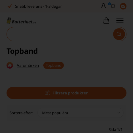
0
Snabb leverans - 1-3 dagar
Inga dolda avgifter
Fasta låga priser
Tel. är stängd vecka 27–32
Topband
Bra Trustscore
Varumärken
Topband
Billig leverans från 49,-
Snabb leverans - 1-3 dagar
Inga dolda avgifter
Filtrera produkter
Fasta låga priser
Sortera efter:
Tel. är stängd vecka 27–32
Sida 1/1
Bra Trustscore