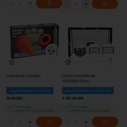
-
+
-
+
Fotbollsset i 10 delar
Umbro Fotbollsmål
300x200x120cm
Lägsta enhetspris: 60,00 SEK
Lägsta enhetspris: 1.537,50 SEK
75,00 SEK
1.767,50 SEK
Finns i lager
Finns i lager
-
Vi skicker ditt paket
imorgen
-
Vi skicker ditt paket
imorgen
-
+
-
+