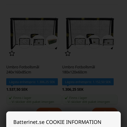
Umbro Fotbollsmål
Umbro Fotbollsmål
240x160x85cm
180x120x60cm
Lägsta enhetspris: 1.306,25 SEK
Lägsta enhetspris: 1.152,50 SEK
1.537,50 SEK
1.306,25 SEK
Finns i lager
Finns i lager
-
Vi skicker ditt paket
imorgen
-
Vi skicker ditt paket
imorgen
-
+
-
+
Batterinet.se COOKIE INFORMATION