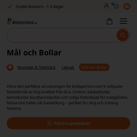
0
Snabb leverans - 1-3 dagar
Inga dolda avgifter
Fasta låga priser
Tel. är stängd vecka 27–32
Mål och Bollar
Bra Trustscore
Bostäder & Trädgård
Leksak
Mål och Bollar
Billig leverans från 49,-
Snabb leverans - 1-3 dagar
Hitta den perfekta utrustningen för bollspel hos oss! Vi erbjuder
fotbollsmål av hög kvalitet från bl.a. Umbro, basketbollar,
Inga dolda avgifter
tennisbollar, bordtennisbollar och roliga fotbollsset för trädgården.
Missa inte heller vår basketkorg – perfekt för skoj och träning
hemma.
Fasta låga priser
Tel. är stängd vecka 27–32
Filtrera produkter
Bra Trustscore