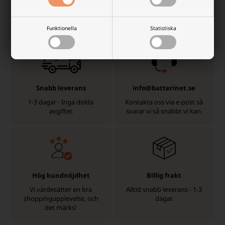
Varför handla på batterinet?
Det finns många goda skäl, men här är några
Funktionella
Statistiska
Snabb leverans
info@batterinet.se
1-3 dagar - Inga dolda
Kontakta oss via e-post så
avgifter.
svarar vi så snabbt vi kan.
Hög kundnöjdhet
Billig frakt
Vi värdesätter en bra
Alltid snabb leverans - 1-3
shoppingupplevelse, och
dagar.
det märks!