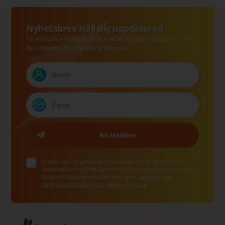
Nyhetsbrev Håll dig uppdaterad
Få exklusiva nyheter, unika rabattkoder, inspiration och
de vildaste erbjudandena från oss!
Ja tack, jag vill gärna få nyhetsbrev och skräddarsydd
marknadsföring från Batterinet via e-post. Jag kan när som
helst avsluta prenumerationen igen.
Läs mer i vår
samtyckesförklaring för elektronisk post