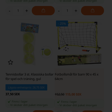
-
Vi skicker ditt paket
imorgen
-
Vi skicker ditt paket
imorgen
-
+
-
+
- 25%
SKÄRP PRIS - SKÄRP PRIS
Tennisbollar 3 st. Klassiska bollar
Fotbollsmål för barn 90 x 45 x
för spel och träning, gul
64cm
Lägsta enhetspris: 28,75 SEK
37,50 SEK
152,50
115,00 SEK
Finns i lager
Finns i lager
-
Vi skicker ditt paket
imorgen
-
Vi skicker ditt paket
imorgen