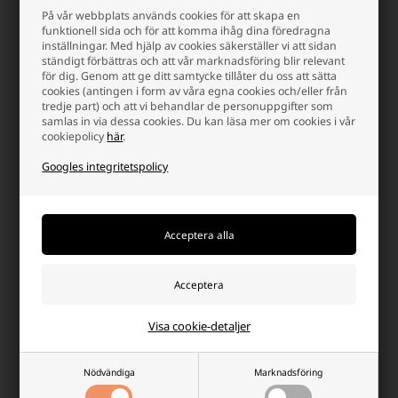
- 24%
- 11%
SKÄRP PRIS - SKÄRP PRIS
SKÄRP PRIS - SKÄRP PRIS
På vår webbplats används cookies för att skapa en
funktionell sida och för att komma ihåg dina föredragna
inställningar. Med hjälp av cookies säkerställer vi att sidan
ständigt förbättras och att vår marknadsföring blir relevant
för dig. Genom att ge ditt samtycke tillåter du oss att sätta
cookies (antingen i form av våra egna cookies och/eller från
tredje part) och att vi behandlar de personuppgifter som
samlas in via dessa cookies. Du kan läsa mer om cookies i vår
cookiepolicy
här
.
Googles integritetspolicy
Umbro Hopfällbart Fotbollsmål
XQMax basketkorg i
Set 2 st. 55x44x44 cm, Svart/Gul
originalstorlek
Lägsta enhetspris: 231,25 SEK
306,25
231,25 SEK
260,00
231,25 SEK
Finns i lager
-
Vi skicker ditt paket
imorgen
Finns inte i lager
-
+
-
+
Visa cookie-detaljer
Sida 1/1
Nödvändiga
Marknadsföring