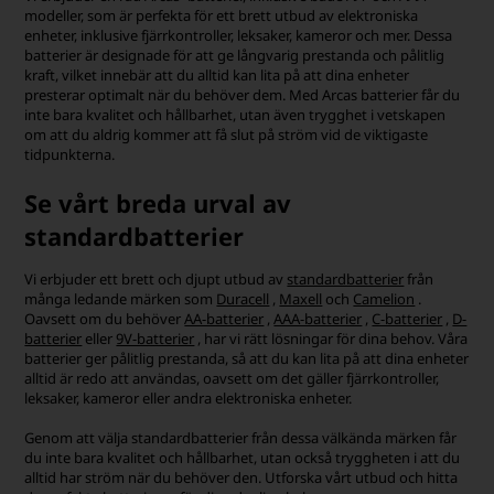
modeller, som är perfekta för ett brett utbud av elektroniska
enheter, inklusive fjärrkontroller, leksaker, kameror och mer. Dessa
batterier är designade för att ge långvarig prestanda och pålitlig
kraft, vilket innebär att du alltid kan lita på att dina enheter
presterar optimalt när du behöver dem. Med Arcas batterier får du
inte bara kvalitet och hållbarhet, utan även trygghet i vetskapen
om att du aldrig kommer att få slut på ström vid de viktigaste
tidpunkterna.
Se vårt breda urval av
standardbatterier
Vi erbjuder ett brett och djupt utbud av
standardbatterier
från
många ledande märken som
Duracell
,
Maxell
och
Camelion
.
Oavsett om du behöver
AA-batterier
,
AAA-batterier
,
C-batterier
,
D-
batterier
eller
9V-batterier
, har vi rätt lösningar för dina behov. Våra
batterier ger pålitlig prestanda, så att du kan lita på att dina enheter
alltid är redo att användas, oavsett om det gäller fjärrkontroller,
leksaker, kameror eller andra elektroniska enheter.
Genom att välja standardbatterier från dessa välkända märken får
du inte bara kvalitet och hållbarhet, utan också tryggheten i att du
alltid har ström när du behöver den. Utforska vårt utbud och hitta