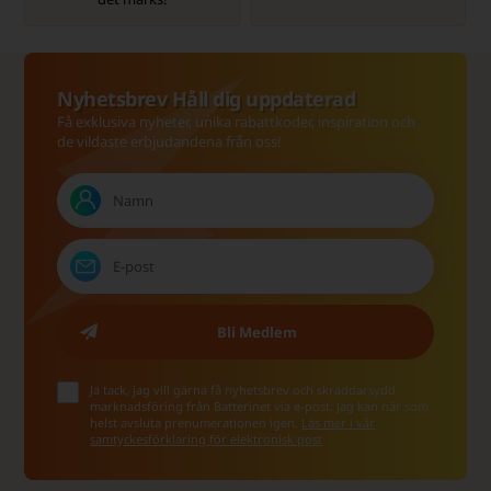
Nyhetsbrev Håll dig uppdaterad
Få exklusiva nyheter, unika rabattkoder, inspiration och
de vildaste erbjudandena från oss!
Ja tack, jag vill gärna få nyhetsbrev och skräddarsydd
marknadsföring från Batterinet via e-post. Jag kan när som
helst avsluta prenumerationen igen.
Läs mer i vår
samtyckesförklaring för elektronisk post