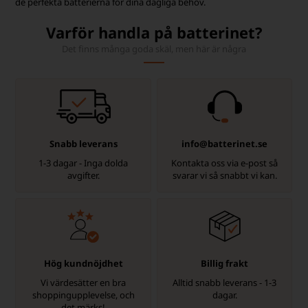
de perfekta batterierna för dina dagliga behov.
Varför handla på batterinet?
Det finns många goda skäl, men här är några
Snabb leverans
info@batterinet.se
1-3 dagar - Inga dolda
Kontakta oss via e-post så
avgifter.
svarar vi så snabbt vi kan.
Hög kundnöjdhet
Billig frakt
Vi värdesätter en bra
Alltid snabb leverans - 1-3
shoppingupplevelse, och
dagar.
det märks!