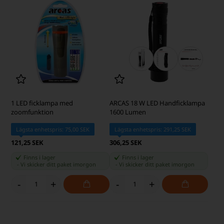
1 LED ficklampa med
ARCAS 18 W LED Handficklampa
zoomfunktion
1600 Lumen
Lägsta enhetspris: 75,00 SEK
Lägsta enhetspris: 291,25 SEK
121,25 SEK
306,25 SEK
Finns i lager
Finns i lager
-
Vi skicker ditt paket
imorgon
-
Vi skicker ditt paket
imorgon
-
+
-
+