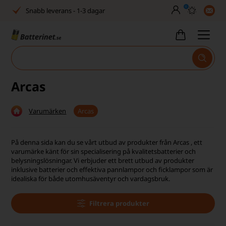
Snabb leverans - 1-3 dagar
0
Inga dolda avgifter
Fasta låga priser
Tel. är stängd vecka 27–32
Arcas
Bra Trustscore
Billig leverans från 49,-
Varumärken
Arcas
Snabb leverans - 1-3 dagar
På denna sida kan du se vårt utbud av produkter från Arcas , ett
varumärke känt för sin specialisering på kvalitetsbatterier och
Inga dolda avgifter
belysningslösningar. Vi erbjuder ett brett utbud av produkter
inklusive batterier och effektiva pannlampor och ficklampor som är
Fasta låga priser
idealiska för både utomhusäventyr och vardagsbruk.
Tel. är stängd vecka 27–32
Filtrera produkter
Bra Trustscore