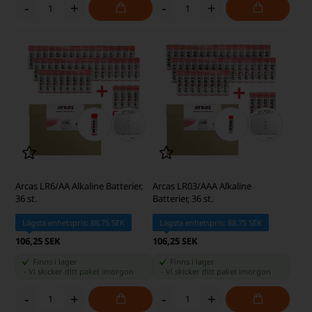
-
+
-
+
Arcas LR6/AA Alkaline Batterier,
Arcas LR03/AAA Alkaline
36 st.
Batterier, 36 st.
Lägsta enhetspris: 88,75 SEK
Lägsta enhetspris: 88,75 SEK
106,25 SEK
106,25 SEK
Finns i lager
Finns i lager
-
Vi skicker ditt paket
imorgon
-
Vi skicker ditt paket
imorgon
-
+
-
+