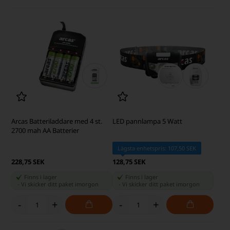
Arcas Batteriladdare med 4 st.
LED pannlampa 5 Watt
2700 mah AA Batterier
Lägsta enhetspris: 107,50 SEK
228,75 SEK
128,75 SEK
Finns i lager
Finns i lager
-
Vi skicker ditt paket
imorgon
-
Vi skicker ditt paket
imorgon
-
+
-
+