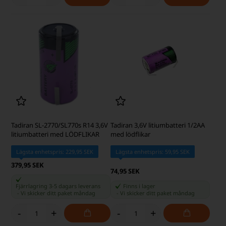
Tadiran SL-2770/SL770s R14 3,6V
Tadiran 3,6V litiumbatteri 1/2AA
litiumbatteri med LÖDFLIKAR
med lödflikar
Lägsta enhetspris: 229,95 SEK
Lägsta enhetspris: 59,95 SEK
379,95 SEK
74,95 SEK
Fjärrlagring 3-5 dagars leverans
Finns i lager
-
Vi skicker ditt paket
måndag
-
Vi skicker ditt paket
måndag
-
+
-
+