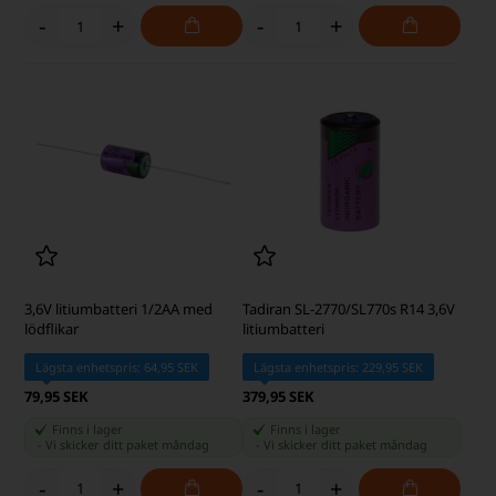
-
+
-
+
3,6V litiumbatteri 1/2AA med
Tadiran SL-2770/SL770s R14 3,6V
lödflikar
litiumbatteri
Lägsta enhetspris: 64,95 SEK
Lägsta enhetspris: 229,95 SEK
79,95 SEK
379,95 SEK
Finns i lager
Finns i lager
-
Vi skicker ditt paket
måndag
-
Vi skicker ditt paket
måndag
-
+
-
+