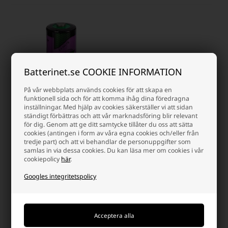
Batterinet.se COOKIE INFORMATION
På vår webbplats används cookies för att skapa en
funktionell sida och för att komma ihåg dina föredragna
inställningar. Med hjälp av cookies säkerställer vi att sidan
ständigt förbättras och att vår marknadsföring blir relevant
Tadiran SL-761 2/3 AA 3,6V
för dig. Genom att ge ditt samtycke tillåter du oss att sätta
batteri
cookies (antingen i form av våra egna cookies och/eller från
tredje part) och att vi behandlar de personuppgifter som
Lägsta enhetspris: 167,50 SEK
samlas in via dessa cookies. Du kan läsa mer om cookies i vår
182,50 SEK
cookiepolicy
här
.
Finns i lager
Googles integritetspolicy
-
Vi skicker ditt paket
måndag
-
+