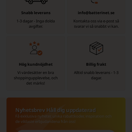
Snabb leverans
info@batterinet.se
1-3 dagar - Inga dolda
Kontakta oss via e-post så
avgifter.
svarar vi så snabbt vi kan.
Hög kundnöjdhet
Billig frakt
Vi värdesätter en bra
Alltid snabb leverans - 1-3
shoppingupplevelse, och
dagar.
det märks!
Nyhetsbrev Håll dig uppdaterad
Få exklusiva nyheter, unika rabattkoder, inspiration och
de vildaste erbjudandena från oss!