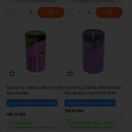
-
Vi skicker ditt paket
måndag
-
Vi skicker ditt paket
måndag
-
+
-
+
Tadiran SL-2780/SL780s R20 3,6V
Tadiran SL-2780/SL780s R20 3,6V
litiumbatteri
litiumbatteri med LÖDFLIKAR
Lägsta enhetspris: 268,75 SEK
Lägsta enhetspris: 279,00 SEK
329,00 SEK
398,75 SEK
Finns i lager
Fjärrlagring 3-5 dagars leverans
-
Vi skicker ditt paket
måndag
-
Vi skicker ditt paket
måndag