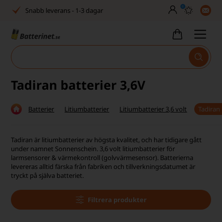
0
Snabb leverans - 1-3 dagar
Inga dolda avgifter
Fasta låga priser
Tel. är stängd vecka 27–32
Tadiran batterier 3,6V
Bra Trustscore
Batterier
Litiumbatterier
Litiumbatterier 3,6 volt
Tadiran 
Billig leverans från 49,-
Snabb leverans - 1-3 dagar
Tadiran är litiumbatterier av högsta kvalitet, och har tidigare gått
under namnet Sonnenschein. 3,6 volt litiumbatterier för
Inga dolda avgifter
larmsensorer & värmekontroll (golvvärmesensor). Batterierna
levereras alltid färska från fabriken och tillverkningsdatumet är
tryckt på själva batteriet.
Fasta låga priser
Tel. är stängd vecka 27–32
Filtrera produkter
Bra Trustscore