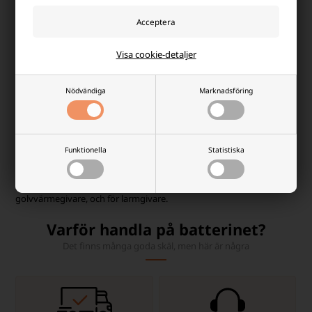
Sida 1/1
Tadiran
Visa cookie-detaljer
Tadiran är speciellt känt för batterier av högsta kvalitet med låg
självurladdning och lång hållbarhet. Tadiran är bland de största
tillverkarna av 3,6V litiumtionylkloridbatterier.
Nödvändiga
Marknadsföring
Byte och användning av Tadiran 3,6 V batterier
Funktionella
Statistiska
Vid batteribyte i hemmet är det viktigt att alla batterier byts
samtidigt, annars kan batterierna tömma varandra. Tadiran är ett
välkänt varumärke som används både för värmehantering för t.ex.
golvvärmegivare, och för larmgivare.
Varför handla på batterinet?
Det finns många goda skäl, men här är några