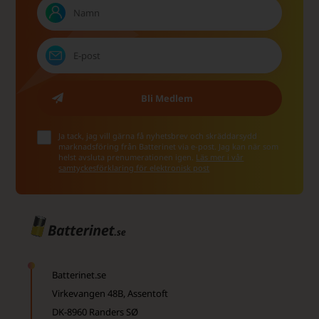
Ja tack, jag vill gärna få nyhetsbrev och skräddarsydd
marknadsföring från Batterinet via e-post. Jag kan när som
helst avsluta prenumerationen igen.
Läs mer i vår
samtyckesförklaring för elektronisk post
Batterinet.se
Virkevangen 48B, Assentoft
DK-8960 Randers SØ