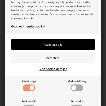
för dig. Genom att ge ditt samtycke tillåter du oss att sätta
Finns i lager
Finns i lager
cookies (antingen i form av våra egna cookies och/eller från
-
Vi skicker ditt paket
mandag
-
Vi skicker ditt paket
mandag
tredje part) och att vi behandlar de personuppgifter som
samlas in via dessa cookies. Du kan läsa mer om cookies i vår
-
+
-
+
cookiepolicy
här
.
Googles integritetspolicy
Visa cookie-detaljer
Camelion CR1220 3V Lithium
Camelion CR2016 3V Lithium
Nödvändiga
Marknadsföring
Batterier, 5 pak
Batterier, 5 pak
Lägsta enhetspris: 53,75 SEK
Lägsta enhetspris: 40,00 SEK
107,50 SEK
107,50 SEK
Funktionella
Statistiska
Finns i lager
Finns i lager