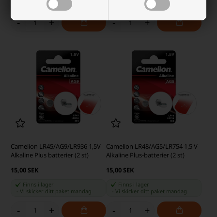
-
Vi skicker ditt paket
mandag
-
Vi skicker ditt paket
mandag
-
+
-
+
Camelion LR45/AG9/LR936 1,5V
Camelion LR48/AG5/LR754 1,5 V
Alkaline Plus batterier (2 st)
Alkaline Plus-batterier (2 st)
15,00 SEK
15,00 SEK
Finns i lager
Finns i lager
-
Vi skicker ditt paket
mandag
-
Vi skicker ditt paket
mandag
-
+
-
+