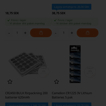
Lägsta enhetspris: 25,00 SEK
18,75 SEK
38,75 SEK
Finns i lager
Finns i lager
-
Vi skicker ditt paket
mandag
-
Vi skicker ditt paket
mandag
-
+
-
+
CR2450 BULK förpackning 200
Camelion CR1225 3V Lithium
batterier 620mAh
Batterier, 5 pak
Lägsta enhetspris: 1.346,25 SEK
Lägsta enhetspris: 53,75 SEK