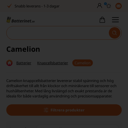
0
Inga dolda avgifter
Fasta låga priser
Tel. är stängd vecka 27–32
Bra Trustscore
Camelion
Billig leverans från 49,-
Batterier
Knapcellsbatterier
Camelion
Snabb leverans - 1-3 dagar
Inga dolda avgifter
Camelion knappcellsbatterier levererar stabil spänning och hög
driftsäkerhet till allt från klockor och miniräknare till sensorer och
Fasta låga priser
hushållsenheter. Med lång livslängd och exakt prestanda är de
ideala för både vardaglig användning och precisionsapparater.
Tel. är stängd vecka 27–32
Filtrera produkter
Bra Trustscore