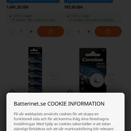
1.691,25 SEK
107,50 SEK
Finns i lager
Finns i lager
-
Vi skicker ditt paket
mandag
-
Vi skicker ditt paket
mandag
-
+
-
+
Batterinet.se COOKIE INFORMATION
Camelion CR1620 3V Lithium
Camelion CR1216 3V Lithium
Batterier, 5 pak
Batteri
På vår webbplats används cookies för att skapa en
funktionell sida och för att komma ihåg dina föredragna
Lägsta enhetspris: 38,75 SEK
Lägsta enhetspris: 15,00 SEK
inställningar. Med hjälp av cookies säkerställer vi att sidan
ständigt förbättras och att vår marknadsföring blir relevant
107,50 SEK
38,75 SEK