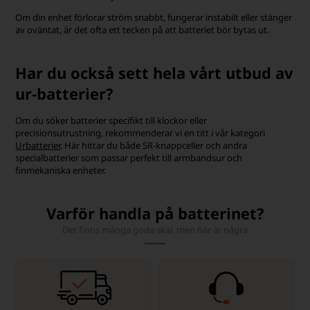
Om din enhet förlorar ström snabbt, fungerar instabilt eller stänger
av oväntat, är det ofta ett tecken på att batteriet bör bytas ut.
Har du också sett hela vårt utbud av
ur-batterier?
Om du söker batterier specifikt till klockor eller
precisionsutrustning, rekommenderar vi en titt i vår kategori
Urbatterier
. Här hittar du både SR-knappceller och andra
specialbatterier som passar perfekt till armbandsur och
finmekaniska enheter.
Varför handla på batterinet?
Det finns många goda skäl, men här är några