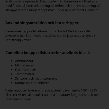
livslängd är avgörande. Knappceller från Camelion är tillverkade
med fokus på jämn urladdning, säkerhet och korrekt spänning, så
att apparaterna fungerar optimalt under hela batteriets livslängd.
Användningsområden och batterityper
Camelion-knappcellsbatterier finns i både LR-alkaliska - SR-
silveroxid och litiumvarianter, så du kan välja precis den typ ditt
utrustning kräver.
Camelion knappcellsbatterier används bl.a. i:
Armbandsur
Miniräknare
Fjärrkontroller
Termometrar
Sensorer och mätinstrument
Kompakta LED-enheter
Varje knappcell levererar precis spänning (vanligtvis 1,5V - 1,55V
eller 3V), vilket säkerställer att små apparater fungerar stabilt och
utan svängningar.