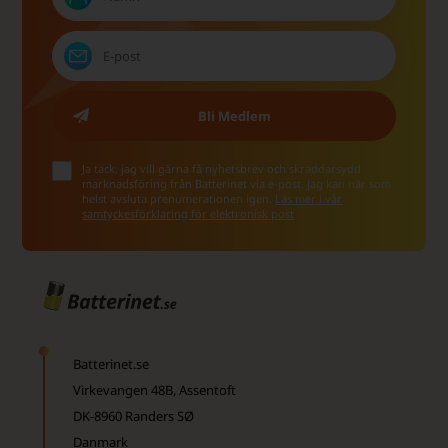
Ja tack, jag vill gärna få nyhetsbrev och skräddarsydd
marknadsföring från Batterinet via e-post. Jag kan när som
helst avsluta prenumerationen igen.
Läs mer i vår
samtyckesförklaring för elektronisk post
Batterinet.se
Virkevangen 48B, Assentoft
DK-8960 Randers SØ
Danmark