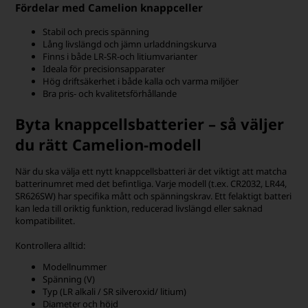
Fördelar med Camelion knappceller
Stabil och precis spänning
Lång livslängd och jämn urladdningskurva
Finns i både LR-SR-och litiumvarianter
Ideala för precisionsapparater
Hög driftsäkerhet i både kalla och varma miljöer
Bra pris- och kvalitetsförhållande
Byta knappcellsbatterier – så väljer
du rätt Camelion-modell
När du ska välja ett nytt knappcellsbatteri är det viktigt att matcha
batterinumret med det befintliga. Varje modell (t.ex. CR2032, LR44,
SR626SW) har specifika mått och spänningskrav. Ett felaktigt batteri
kan leda till oriktig funktion, reducerad livslängd eller saknad
kompatibilitet.
Kontrollera alltid:
Modellnummer
Spänning (V)
Typ (LR alkali / SR silveroxid/ litium)
Diameter och höjd