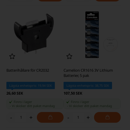
Batterihållare för CR2032
Camelion CR1616 3V Lithium
Batterier, 5 pak
Lägsta enhetspris: 19,94 SEK
Lägsta enhetspris: 38,75 SEK
26,60 SEK
107,50 SEK
Finns i lager
Finns i lager
-
Vi skicker ditt paket
mandag
-
Vi skicker ditt paket
mandag
-
+
-
+