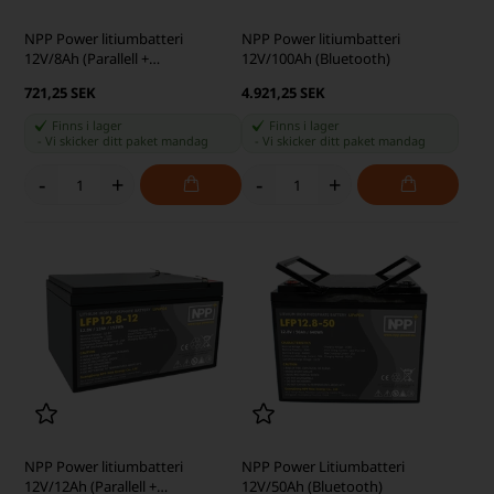
NPP Power litiumbatteri
NPP Power litiumbatteri
12V/8Ah (Parallell +
12V/100Ah (Bluetooth)
seriekoppling)
721,25 SEK
4.921,25 SEK
Finns i lager
Finns i lager
-
Vi skicker ditt paket
mandag
-
Vi skicker ditt paket
mandag
-
+
-
+
NPP Power litiumbatteri
NPP Power Litiumbatteri
12V/12Ah (Parallell +
12V/50Ah (Bluetooth)