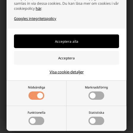
samlas in via dessa cookies. Du kan läsa mer om cookies i vår
cookiepolicy
här
.
Googles integritetspolicy
NPP Power litiumbatteri
NPP Power litiumbatteri
24V/100Ah (Bluetooth)
24V/80Ah (Parallell +
seriekoppling)
9.228,75 SEK
7.845,00 SEK
Finns i lager
Finns i lager
-
Vi skicker ditt paket
mandag
-
Vi skicker ditt paket
mandag
-
+
-
+
Visa cookie-detaljer
Nödvändiga
Marknadsföring
Funktionella
Statistiska