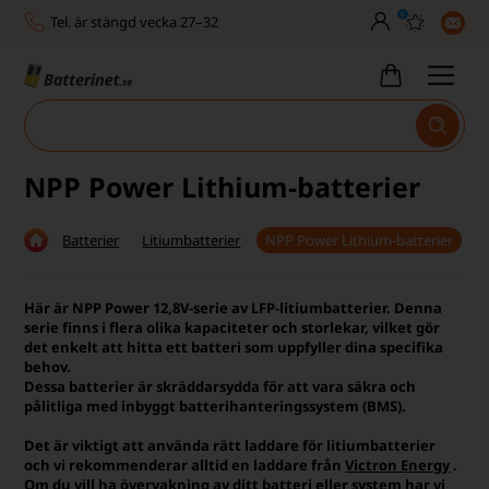
0
Tel. är stängd vecka 27–32
Bra Trustscore
Billig leverans från 49,-
Snabb leverans - 1-3 dagar
NPP Power Lithium-batterier
Inga dolda avgifter
Batterier
Litiumbatterier
NPP Power Lithium-batterier
Fasta låga priser
Tel. är stängd vecka 27–32
Här är NPP Power 12,8V-serie av LFP-litiumbatterier. Denna
serie finns i flera olika kapaciteter och storlekar, vilket gör
Bra Trustscore
det enkelt att hitta ett batteri som uppfyller dina specifika
behov.
Dessa batterier är skräddarsydda för att vara säkra och
pålitliga med inbyggt batterihanteringssystem (BMS).
Det är viktigt att använda rätt laddare för litiumbatterier
och vi rekommenderar alltid en laddare från
Victron Energy
.
Om du vill ha övervakning av ditt
batteri eller system
har vi