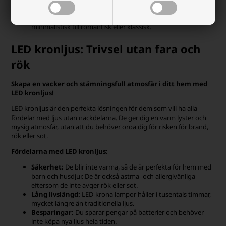
för att skapa en sammanhållen atmosfär.
Stil:
Hitta taklampor som matchar din smak, från
minimalistisk till romantisk eller klassisk.
LED kronljus: Trivsel utan fara och
rök
Skapa en vacker och stämningsfull atmosfär i ditt hem med
LED kronljus!
LED kronljus är den perfekta lösningen för dem som vill ha alla
fördelar med ljus utan nackdelarna. De ger dig en varm lyster och
mysig atmosfär, utan att du behöver oroa dig för risken för brand,
rök eller sot.
Fördelarna med LED kronljus:
Säkerhet:
De blir inte varma, så de är perfekta för hem med
barn och husdjur. De är också astma- och allergivänliga
eftersom de inte avger rök eller sot.
Lång livslängd:
LED-krona lampor håller i tusentals timmar,
mycket längre än traditionella ljus.
Besparingar:
Du sparar pengar på batterier och behöver
inte köpa nya ljus hela tiden.