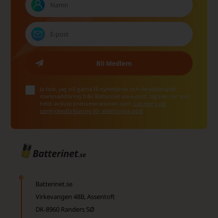
Ja tack, jag vill gärna få nyhetsbrev och skräddarsydd
marknadsföring från Batterinet via e-post. Jag kan när som
helst avsluta prenumerationen igen.
Läs mer i vår
samtyckesförklaring för elektronisk post
Batterinet.se
Virkevangen 48B, Assentoft
DK-8960 Randers SØ