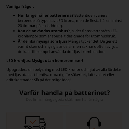
Vanliga frågor:
Hur länge håller batterierna?
Batteritiden varierar
beroende på typen av LED-krona, men de flesta håller i minst
20 timmar på en laddning.
Kan de användas utomhus?
Ja, det finns vattentäta LED-
kronlampor som är speciellt designade för utomhusbruk.
Är de lika mysiga som ljus?
Många tycker det. De ger ett
varmt sken och mysig atmosfär, men saknar doften av ljus,
du kan till exempel använda doftljus i kombination.
LED kronljus: Mysigt utan kompromisser!
Uppgradera din belysning med LED-kronor och njut av alla fördelar
med ljus utan att behöva oroa dig för säkerhet, luftkvalitet eller
driftskostnader. Slå på det roliga idag!
Varför handla på batterinet?
Det finns många goda skäl, men här är några