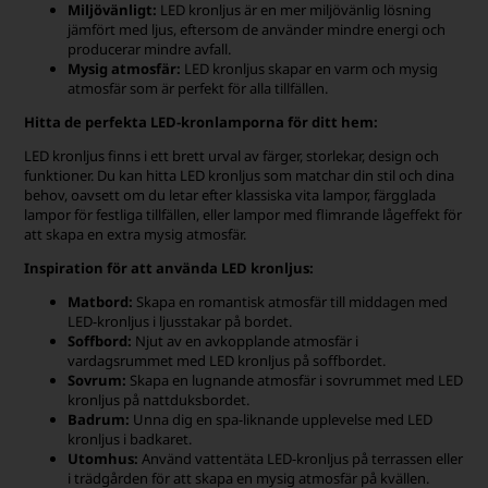
Miljövänligt:
​​LED kronljus är en mer miljövänlig lösning
jämfört med ljus, eftersom de använder mindre energi och
producerar mindre avfall.
Mysig atmosfär:
LED kronljus skapar en varm och mysig
atmosfär som är perfekt för alla tillfällen.
Hitta de perfekta LED-kronlamporna för ditt hem:
LED kronljus finns i ett brett urval av färger, storlekar, design och
funktioner. Du kan hitta LED kronljus som matchar din stil och dina
behov, oavsett om du letar efter klassiska vita lampor, färgglada
lampor för festliga tillfällen, eller lampor med flimrande lågeffekt för
att skapa en extra mysig atmosfär.
Inspiration för att använda LED kronljus:
Matbord:
Skapa en romantisk atmosfär till middagen med
LED-kronljus i ljusstakar på bordet.
Soffbord:
Njut av en avkopplande atmosfär i
vardagsrummet med LED kronljus på soffbordet.
Sovrum:
Skapa en lugnande atmosfär i sovrummet med LED
kronljus på nattduksbordet.
Badrum:
Unna dig en spa-liknande upplevelse med LED
kronljus i badkaret.
Utomhus:
Använd vattentäta LED-kronljus på terrassen eller
i trädgården för att skapa en mysig atmosfär på kvällen.