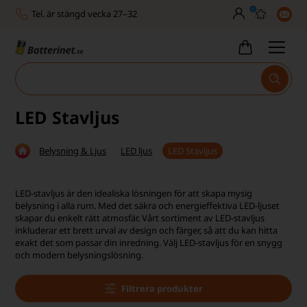
0
Tel. är stängd vecka 27–32
Bra Trustscore
Billig leverans från 49,-
Snabb leverans - 1-3 dagar
LED Stavljus
Inga dolda avgifter
Belysning & Ljus
LED ljus
LED Stavljus
Fasta låga priser
Tel. är stängd vecka 27–32
LED-stavljus är den idealiska lösningen för att skapa mysig
belysning i alla rum. Med det säkra och energieffektiva LED-ljuset
Bra Trustscore
skapar du enkelt rätt atmosfär. Vårt sortiment av LED-stavljus
inkluderar ett brett urval av design och färger, så att du kan hitta
exakt det som passar din inredning. Välj LED-stavljus för en snygg
och modern belysningslösning.
Filtrera produkter