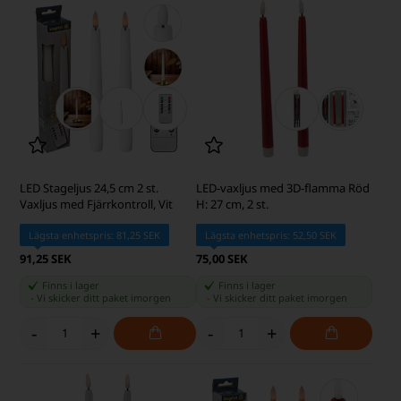
LED Stageljus 24,5 cm 2 st.
LED-vaxljus med 3D-flamma Röd
Vaxljus med Fjärrkontroll, Vit
H: 27 cm, 2 st.
Lägsta enhetspris: 81,25 SEK
Lägsta enhetspris: 52,50 SEK
91,25 SEK
75,00 SEK
Finns i lager
Finns i lager
-
Vi skicker ditt paket
imorgen
-
Vi skicker ditt paket
imorgen
-
+
-
+