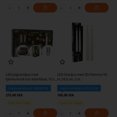
-
+
-
+
LED julgransljus med
LED Stavljus med 3D-Flamma Vit
fjärrkontroll och klämfäste, 10 st.
H: 24,5 cm, 2 st.
Passar till Georg Jensen
Lägsta enhetspris: 260,00 SEK
Lägsta enhetspris: 91,25 SEK
275,00 SEK
100,00 SEK
Finns inte i lager
Finns inte i lager
-
+
-
+