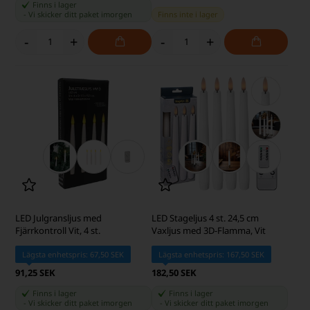
Finns i lager
-
Vi skicker ditt paket
imorgen
Finns inte i lager
-
+
-
+
LED Julgransljus med
LED Stageljus 4 st. 24,5 cm
Fjärrkontroll Vit, 4 st.
Vaxljus med 3D-Flamma, Vit
Lägsta enhetspris: 67,50 SEK
Lägsta enhetspris: 167,50 SEK
91,25 SEK
182,50 SEK
Finns i lager
Finns i lager
-
Vi skicker ditt paket
imorgen
-
Vi skicker ditt paket
imorgen