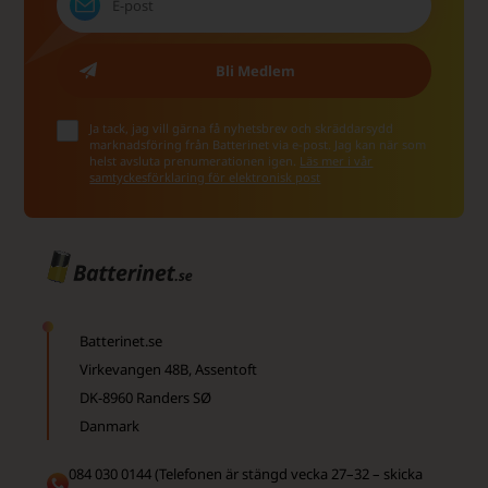
Ja tack, jag vill gärna få nyhetsbrev och skräddarsydd
marknadsföring från Batterinet via e-post. Jag kan när som
helst avsluta prenumerationen igen.
Läs mer i vår
samtyckesförklaring för elektronisk post
Batterinet.se
Virkevangen 48B, Assentoft
DK-8960 Randers SØ
Danmark
084 030 0144 (Telefonen är stängd vecka 27–32 – skicka