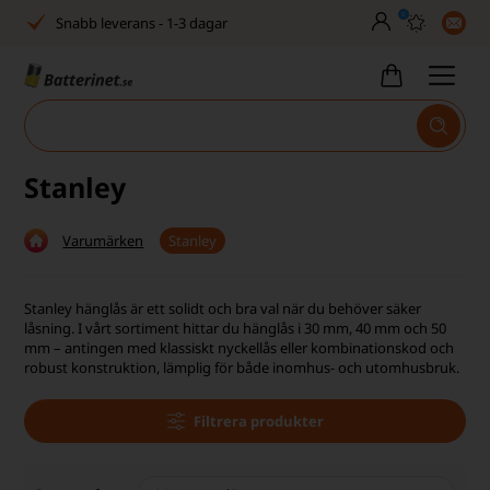
0
Snabb leverans - 1-3 dagar
Inga dolda avgifter
Fasta låga priser
Tel. är stängd vecka 27–32
Stanley
Bra Trustscore
Varumärken
Stanley
Billig leverans från 49,-
Snabb leverans - 1-3 dagar
Stanley hänglås är ett solidt och bra val när du behöver säker
låsning. I vårt sortiment hittar du hänglås i 30 mm, 40 mm och 50
Inga dolda avgifter
mm – antingen med klassiskt nyckellås eller kombinationskod och
robust konstruktion, lämplig för både inomhus- och utomhusbruk.
Fasta låga priser
Filtrera produkter
Tel. är stängd vecka 27–32
Bra Trustscore