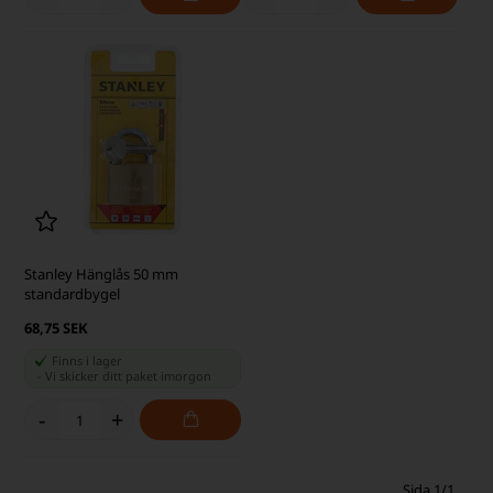
Stanley Hänglås 50 mm
standardbygel
68,75 SEK
Finns i lager
-
Vi skicker ditt paket
imorgon
-
+
Sida 1/1