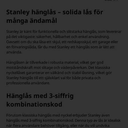
Stanley hänglås – solida lås för
många ändamål
Stanley är känt för funktionella och slitstarka hänglås, som levererar
på det viktigaste: säkerhet, hållbarhet och enkel användning.
Oavsett om du ska låsa ett skjul, ett redskapsskjul, ett garage eller
en förvaringslåda, får du med Stanley ett hänglås som är lätt att
använda.
Hänglåsen är tillverkade i robusta material, vilket ger god
motståndskraft mot slitage och väderpåverkan. Det klassiska
nyckellåset garanterar en välkänd och stabil låsning, vilket gör
Stanley hänglås till ett självklart val för både privata och
professionella användare.
Hänglås med 3-siffrig
kombinationskod
Förutom klassiska hänglås med nyckel erbjuder Stanley även
hänglås med 3-siffrig kombinationskod. Denna typ av lås är idealisk
när flera användare behöver tillgång, eller när du vill undvika