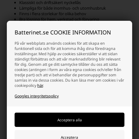
Klassiskt och driftsäkert nyckellås
Lämpliga för både inomhus- och utomhusbruk
Finns i flera storlekar för olika behov
Bra lösning för hem, verkstad och förvaring
Dessa egenskaper gör Stanley hänglås till ett bra val när du önskar
Batterinet.se COOKIE INFORMATION
ett solidt lås.
På vår webbplats används cookies för att skapa en
Kombinera med andra typer av
funktionell sida och för att komma ihåg dina föredragna
inställningar. Med hjälp av cookies säkerställer vi att sidan
hänglås
ständigt förbättras och att vår marknadsföring blir relevant
för dig. Genom att ge ditt samtycke tillåter du oss att sätta
Har du behov av alternativa låstyper kan det vara en fördel att
cookies (antingen i form av våra egna cookies och/eller från
kombinera Stanley hänglås med andra lösningar. I vårt sortiment
tredje part) och att vi behandlar de personuppgifter som
samlas in via dessa cookies. Du kan läsa mer om cookies i vår
hittar du även
hänglås med kod
, som är idealiska om flera personer
cookiepolicy
här
.
ska ha tillgång utan att behöva nyckel. Dessutom erbjuder vi ett
brett utbud av
hänglås med nyckel
i olika modeller och
Googles integritetspolicy
säkerhetsnivåer, så att du enkelt kan hitta rätt lösning för både
privata och professionella behov.
Genom att välja rätt typ av hänglås får du en mer flexibel och
sammanhållen säkerhetslösning som matchar just din vardag och
dina säkerhetskrav.
Resväskor och TSA-godkända