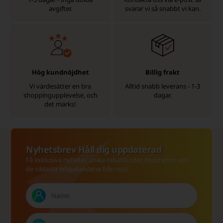
avgifter.
svarar vi så snabbt vi kan.
Hög kundnöjdhet
Billig frakt
Vi värdesätter en bra
Alltid snabb leverans - 1-3
shoppingupplevelse, och
dagar.
det märks!
Nyhetsbrev Håll dig uppdaterad
Få exklusiva nyheter, unika rabattkoder, inspiration och
de vildaste erbjudandena från oss!