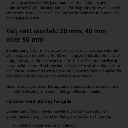
hantering av nycklar. Den justerbara talkombinationen ger en
praktisk och flexibel låsning, lämplig för skåp, väskor, resväskor och
lätt utomhusbruk. En enkel lösning som kombinerar funktionalitet
och daglig säkerhet.
Välj rätt storlek: 30 mm, 40 mm
eller 50 mm
Stanley hänglås finns i flera storlekar så att du enkelt kan välja det
lås som passar ditt behov. Ett 30 mm hänglås är idealiskt för lättare
uppgifter som väskor, skåp och mindre boxar. 40 mm-modellen är
ett populärt allround-val som lämpar sig väl för skjul, verktygslådor
och portar. Behöver du extra styrka är 50 mm hänglåset lämpligt för
mer krävande låsning där robusthet är avgörande.
Genom att välja rätt storlek uppnår du både optimal säkerhet och
en praktisk lösning som passar det specifika ändamålet.
Fördelar med Stanley hänglås
Stanley hänglås kombinerar enkelhet och funktionalitet i en
genomtestad design. Bland de viktigaste fördelarna hittar du:
Solida material med lång livslängd