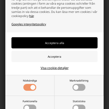
cookies (antingen i form av våra egna cookies och/eller från
använder mycket lite ström över längre perioder. Batteriet bevarar
tredje part) och att vi behandlar de personuppgifter som
sin kapacitet tack vare en låg självurladdning och fungerar stabilt i
samlas in via dessa cookies. Du kan läsa mer om cookies i vår
både höga och låga temperaturer, vilket gör det lämpligt för daglig
cookiepolicy
här
.
användning och lagring.
Googles integritetspolicy
Fördelar med CR2016-batterier
Stabil 3V spänning för precisionsenheter
Kompakt och platt storlek (20 × 1,6 mm)
Lång hållbarhet och låg självurladdning
Visa cookie-detaljer
Pålitlig i både kalla och varma miljöer
Lämplig för klockor, bilnycklar, sensorer, sportgadgets och
IoT-enheter
Nödvändiga
Marknadsföring
Så väljer du rätt CR2016-batteri
Funktionella
Statistiska