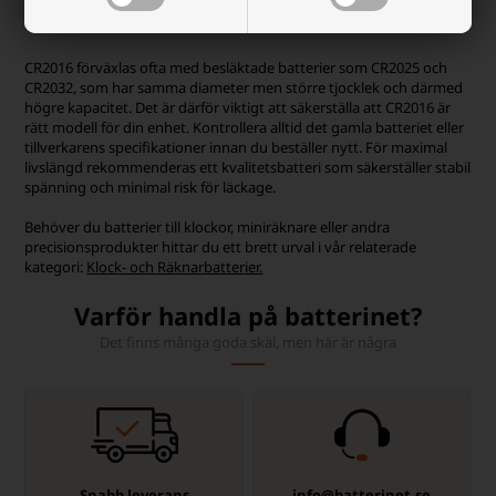
CR2016 förväxlas ofta med besläktade batterier som CR2025 och
CR2032, som har samma diameter men större tjocklek och därmed
högre kapacitet. Det är därför viktigt att säkerställa att CR2016 är
rätt modell för din enhet. Kontrollera alltid det gamla batteriet eller
tillverkarens specifikationer innan du beställer nytt. För maximal
livslängd rekommenderas ett kvalitetsbatteri som säkerställer stabil
spänning och minimal risk för läckage.
Behöver du batterier till klockor, miniräknare eller andra
precisionsprodukter hittar du ett brett urval i vår relaterade
kategori:
Klock- och Räknarbatterier.
Varför handla på batterinet?
Det finns många goda skäl, men här är några
Snabb leverans
info@batterinet.se