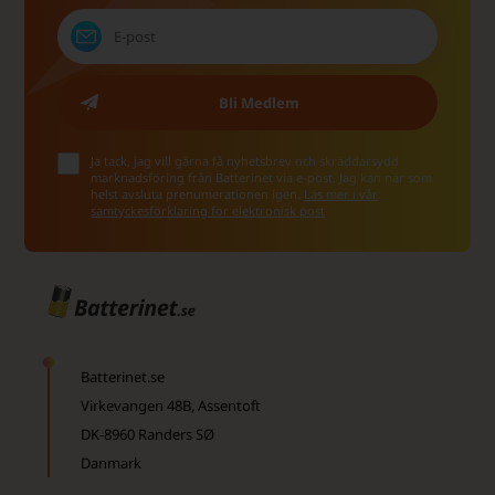
Ja tack, jag vill gärna få nyhetsbrev och skräddarsydd
marknadsföring från Batterinet via e-post. Jag kan när som
helst avsluta prenumerationen igen.
Läs mer i vår
samtyckesförklaring för elektronisk post
Batterinet.se
Virkevangen 48B, Assentoft
DK-8960 Randers SØ
Danmark