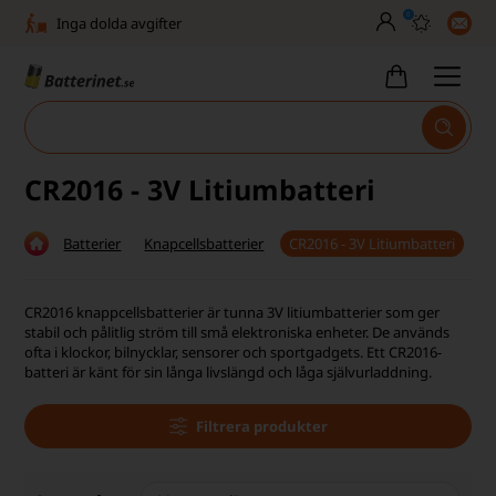
0
Inga dolda avgifter
Fasta låga priser
Tel. är stängd vecka 27–32
Bra Trustscore
CR2016 - 3V Litiumbatteri
Billig leverans från 49,-
Batterier
Knapcellsbatterier
CR2016 - 3V Litiumbatteri
Snabb leverans - 1-3 dagar
Inga dolda avgifter
CR2016 knappcellsbatterier är tunna 3V litiumbatterier som ger
stabil och pålitlig ström till små elektroniska enheter. De används
Fasta låga priser
ofta i klockor, bilnycklar, sensorer och sportgadgets. Ett CR2016-
batteri är känt för sin långa livslängd och låga självurladdning.
Tel. är stängd vecka 27–32
Filtrera produkter
Bra Trustscore