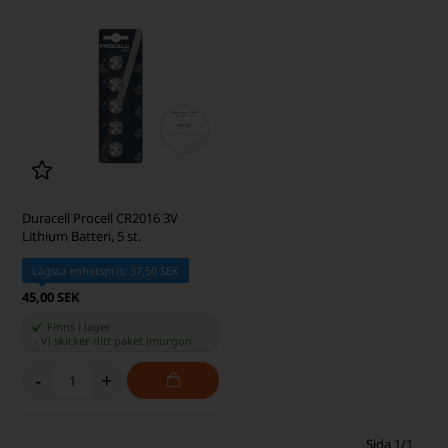
Duracell Procell CR2016 3V
Lithium Batteri, 5 st.
Lägsta enhetspris: 37,50 SEK
45,00 SEK
Finns i lager
-
Vi skicker ditt paket
imorgon
-
+
Sida 1/1