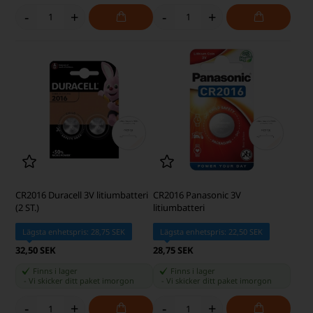
-
+
-
+
CR2016 Duracell 3V litiumbatteri
CR2016 Panasonic 3V
(2 ST.)
litiumbatteri
Lägsta enhetspris: 28,75 SEK
Lägsta enhetspris: 22,50 SEK
32,50 SEK
28,75 SEK
Finns i lager
Finns i lager
-
Vi skicker ditt paket
imorgon
-
Vi skicker ditt paket
imorgon
-
+
-
+