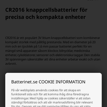
CR2016 knappcellsbatterier för
precisa och kompakta enheter
CR2016 är ett populärt 3V litium knappcellsbatteri som kombinerar
kompakt storlek med pålitlig prestanda. Med en diameter på 20
mm och en tjocklek på 1,6 mm passar batteriet perfekt för en
mängd små apparater såsom klockor, bilnycklar, medicinska
enheter, cykeldatorer, sensorer och elektroniska taggar. Den stabila
3V spänningen säkerställer att dina enheter arbetar exakt och utan
avbrott.
Batterinet.se COOKIE INFORMATION
Egenskaper och fördelar
På vår webbplats används cookies för att skapa en
funktionell sida och för att komma ihåg dina föredragna
inställningar. Med hjälp av cookies säkerställer vi att sidan
ständigt förbättras och att vår marknadsföring blir relevant
för dig. Genom att ge ditt samtycke tillåter du oss att sätta
CR2016-batteriet är utvecklat för att hålla länge, även i enheter som