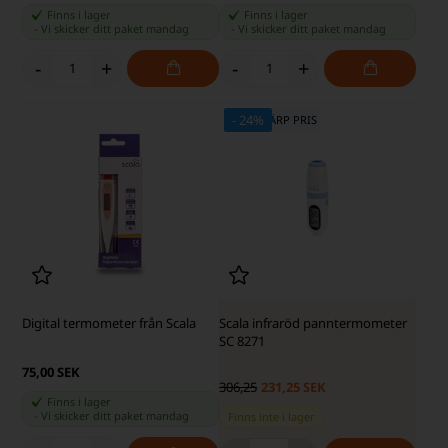
Finns i lager
Finns i lager
-
Vi skicker ditt paket
mandag
-
Vi skicker ditt paket
mandag
-
+
-
+
- 24%
SKÄRP PRIS - SKÄRP PRIS
Digital termometer från Scala
Scala infraröd panntermometer
SC 8271
75,00 SEK
306,25
231,25 SEK
Finns i lager
-
Vi skicker ditt paket
mandag
Finns inte i lager