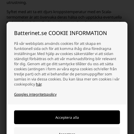
utrustning.
Syftet med att ta ett djurs kroppstemperatur med en Scala-
termometer är att övervaka deras hälsa och upptäcka eventuella
tecken på sjukdom. En förändring i ett djurs kroppstemperatur kan
indikera en infektion, inflammation eller annat medicinskt tillstånd.
Batterinet.se COOKIE INFORMATION
Scala termometrar kan användas på en mängd olika djur inklusive
hundar, katter, hästar, nötkreatur och andra boskap. Det är viktigt
På vår webbplats används cookies för att skapa en
att följa korrekta procedurer när du tar ett djurs temperatur för att
funktionell sida och för att komma ihåg dina föredragna
undvika att skada djuret eller få felaktiga avläsningar. Scala-
inställningar. Med hjälp av cookies säkerställer vi att sidan
termometrar finns i olika storlekar och typer, beroende på djurets
ständigt förbättras och att vår marknadsföring blir relevant
för dig. Genom att ge ditt samtycke tillåter du oss att sätta
storlek och art, och kan köpas från veterinärer eller djuraffärer.
cookies (antingen i form av våra egna cookies och/eller från
tredje part) och att vi behandlar de personuppgifter som
samlas in via dessa cookies. Du kan läsa mer om cookies i vår
cookiepolicy
här
.
Digital infraröd termometer
Googles integritetspolicy
Scala digital termometer är en elektronisk enhet som används för
att mäta mänsklig kroppstemperatur. Den fungerar genom att
mäta infraröd strålning som sänds ut från huden och omvandla
denna till en digital avläsning.
Digitala termometrar har flera fördelar jämfört med traditionella
kvicksilver- eller glastermometrar. För det första är den mer exakt
och pålitlig då den kan mäta temperaturen med en noggrannhet