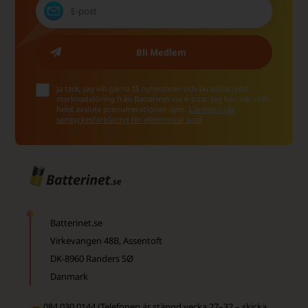
Ja tack, jag vill gärna få nyhetsbrev och skräddarsydd
marknadsföring från Batterinet via e-post. Jag kan när som
helst avsluta prenumerationen igen.
Läs mer i vår
samtyckesförklaring för elektronisk post
Batterinet.se
Virkevangen 48B, Assentoft
DK-8960 Randers SØ
Danmark
084 030 0144 (Telefonen är stängd vecka 27–32 – skicka