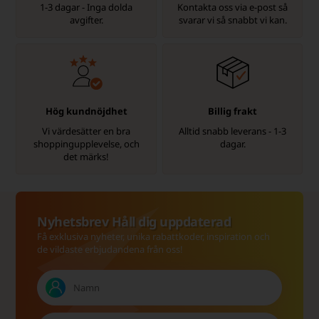
1-3 dagar - Inga dolda
Kontakta oss via e-post så
avgifter.
svarar vi så snabbt vi kan.
Hög kundnöjdhet
Billig frakt
Vi värdesätter en bra
Alltid snabb leverans - 1-3
shoppingupplevelse, och
dagar.
det märks!
Nyhetsbrev Håll dig uppdaterad
Få exklusiva nyheter, unika rabattkoder, inspiration och
de vildaste erbjudandena från oss!