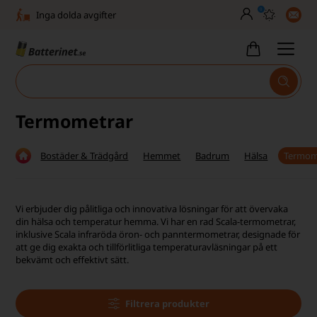
0
Inga dolda avgifter
Fasta låga priser
Tel. är stängd vecka 27–32
Bra Trustscore
Termometrar
Billig leverans från 49,-
Bostäder & Trädgård
Hemmet
Badrum
Hälsa
Termom
Snabb leverans - 1-3 dagar
Inga dolda avgifter
Vi erbjuder dig pålitliga och innovativa lösningar för att övervaka
din hälsa och temperatur hemma. Vi har en rad Scala-termometrar,
Fasta låga priser
inklusive Scala infraröda öron- och panntermometrar, designade för
att ge dig exakta och tillförlitliga temperaturavläsningar på ett
Tel. är stängd vecka 27–32
bekvämt och effektivt sätt.
Bra Trustscore
Filtrera produkter