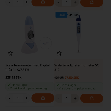
-
+
-
+
- 36%
SKÄRP PRIS - SKÄRP PRIS
Scala Termometer med Digital
Scala Smådjurstermometer SC
Infaröd SC53 FH
312
228,75 SEK
121,25
77,50 SEK
Finns i lager
Finns i lager
-
Vi skicker ditt paket
mandag
-
Vi skicker ditt paket
mandag
-
+
-
+