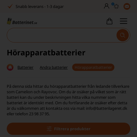
0
Snabb leverans - 1-3 dagar
Inga dolda avgifter
Fasta låga priser
Tel. är stängd vecka 27–32
Hörapparatbatterier
Bra Trustscore
Batterier
Andra batterier
Hörapparatbatterier
Billig leverans från 49,-
Snabb leverans - 1-3 dagar
På denna sida hittar du hörapparatbatterier från ledande tillverkare
som Camelion och Rayovoc. Om du är osäker på vilket som är rätt
Inga dolda avgifter
batteri kan du under beskrivningen hitta vilka nummer som
batteriet är identiskt med. Om du fortfarande är osäker efter detta
är du välkommen att kontakta oss via mail: info@batterilageret.dk
Fasta låga priser
eller telefon 23 98 37 95.
Tel. är stängd vecka 27–32
Filtrera produkter
Bra Trustscore