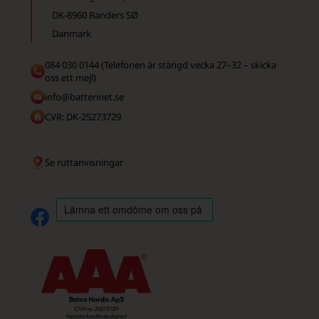
DK-8960 Randers SØ
Danmark
084 030 0144 (Telefonen är stängd vecka 27–32 – skicka
oss ett mejl)
info@batterinet.se
CVR: DK-25273729
Se ruttanvisningar