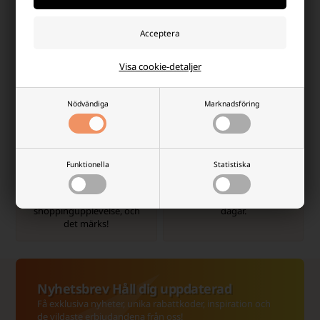
Snabb leverans
info@batterinet.se
Visa cookie-detaljer
1-3 dagar - Inga dolda
Kontakta oss via e-post så
avgifter.
svarar vi så snabbt vi kan.
Nödvändiga
Marknadsföring
Funktionella
Statistiska
Hög kundnöjdhet
Billig frakt
Vi värdesätter en bra
Alltid snabb leverans - 1-3
shoppingupplevelse, och
dagar.
det märks!
Nyhetsbrev Håll dig uppdaterad
Få exklusiva nyheter, unika rabattkoder, inspiration och
de vildaste erbjudandena från oss!