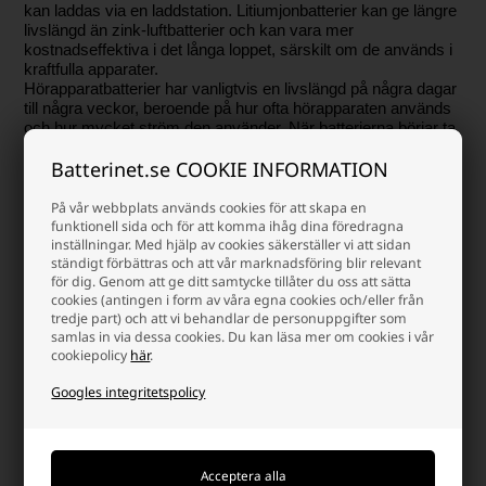
kan laddas via en laddstation. Litiumjonbatterier kan ge längre
livslängd än zink-luftbatterier och kan vara mer
kostnadseffektiva i det långa loppet, särskilt om de används i
kraftfulla apparater.
Hörapparatbatterier har vanligtvis en livslängd på några dagar
till några veckor, beroende på hur ofta hörapparaten används
och hur mycket ström den använder. När batterierna börjar ta
slut kan du uppleva försämrad ljudkvalitet eller så kan
Batterinet.se COOKIE INFORMATION
hörapparaten sluta fungera helt. Det är viktigt att komma ihåg
att byta batterier regelbundet för att säkerställa optimal
hörapparatprestanda.
På vår webbplats används cookies för att skapa en
funktionell sida och för att komma ihåg dina föredragna
inställningar. Med hjälp av cookies säkerställer vi att sidan
För att förlänga batteritiden och optimera prestanda är det
ständigt förbättras och att vår marknadsföring blir relevant
viktigt att förvara dem på en sval, torr plats och följa
för dig. Genom att ge ditt samtycke tillåter du oss att sätta
tillverkarens riktlinjer för användning och underhåll. Det är
cookies (antingen i form av våra egna cookies och/eller från
också bra att vara medveten om att olika hörapparater kan
tredje part) och att vi behandlar de personuppgifter som
kräva olika batteristorlekar och typer, så det är viktigt att
samlas in via dessa cookies. Du kan läsa mer om cookies i vår
använda rätt typ och storlek för just din hörapparat.
cookiepolicy
här
.
Varför handla på batterinet?
Googles integritetspolicy
Det finns många goda skäl, men här är några