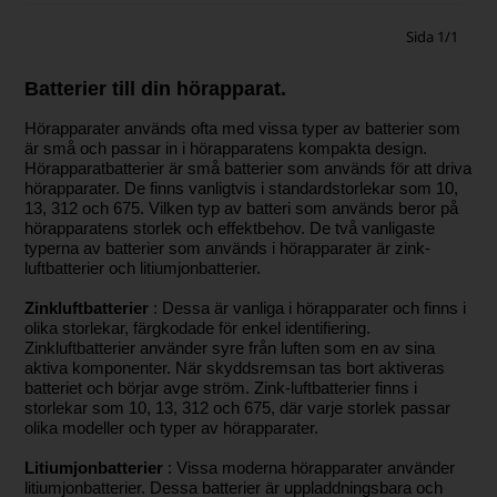
Sida 1/1
Batterier till din hörapparat.
Hörapparater används ofta med vissa typer av batterier som
är små och passar in i hörapparatens kompakta design.
Hörapparatbatterier är små batterier som används för att driva
hörapparater. De finns vanligtvis i standardstorlekar som 10,
13, 312 och 675. Vilken typ av batteri som används beror på
hörapparatens storlek och effektbehov. De två vanligaste
typerna av batterier som används i hörapparater är zink-
luftbatterier och litiumjonbatterier.
Zinkluftbatterier
: Dessa är vanliga i hörapparater och finns i
olika storlekar, färgkodade för enkel identifiering.
Zinkluftbatterier använder syre från luften som en av sina
aktiva komponenter. När skyddsremsan tas bort aktiveras
batteriet och börjar avge ström. Zink-luftbatterier finns i
storlekar som 10, 13, 312 och 675, där varje storlek passar
olika modeller och typer av hörapparater.
Litiumjonbatterier
: Vissa moderna hörapparater använder
litiumjonbatterier. Dessa batterier är uppladdningsbara och