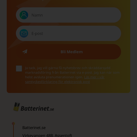
Ja tack, jag vill gärna få nyhetsbrev och skräddarsydd
marknadsföring från Batterinet via e-post. Jag kan när som
helst avsluta prenumerationen igen.
Läs mer i vår
samtyckesförklaring för elektronisk post
Batterinet.se
Virkevangen 48B, Assentoft