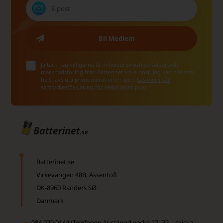
Ja tack, jag vill gärna få nyhetsbrev och skräddarsydd
marknadsföring från Batterinet via e-post. Jag kan när som
helst avsluta prenumerationen igen.
Läs mer i vår
samtyckesförklaring för elektronisk post
Batterinet.se
Virkevangen 48B, Assentoft
DK-8960 Randers SØ
Danmark
084 030 0144 (Telefonen är stängd vecka 27–32 – skicka