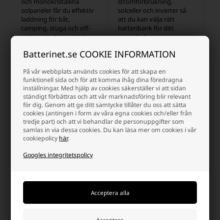
och monokristallina
strömförbrukning,
solpaneler får du effektiv
solceller och inverter så
laddning för båt,
att du kan välja rätt
camping, stuga och off-
batteribank för ditt
grid användning. Läs hur
energibehov.
du väljer rätt lösning för
Batterinet.se COOKIE INFORMATION
dina behov.
På vår webbplats används cookies för att skapa en
Läs mer
Läs mer
funktionell sida och för att komma ihåg dina föredragna
inställningar. Med hjälp av cookies säkerställer vi att sidan
ständigt förbättras och att vår marknadsföring blir relevant
för dig. Genom att ge ditt samtycke tillåter du oss att sätta
Sida 1/1
cookies (antingen i form av våra egna cookies och/eller från
tredje part) och att vi behandlar de personuppgifter som
Varför handla på batterinet?
samlas in via dessa cookies. Du kan läsa mer om cookies i vår
cookiepolicy
här
.
Det finns många goda skäl, men här är några
Googles integritetspolicy
Snabb leverans
info@batterinet.se