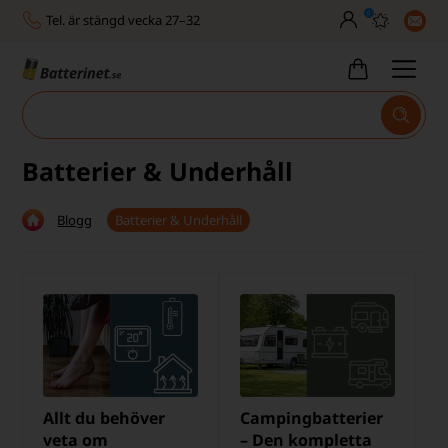
0
Tel. är stängd vecka 27–32
Bra Trustscore
Billig leverans från 49,-
Snabb leverans - 1-3 dagar
Batterier & Underhåll
Inga dolda avgifter
Blogg
Batterier & Underhåll
Fasta låga priser
Tel. är stängd vecka 27–32
Bra Trustscore
Allt du behöver
Campingbatterier
veta om
– Den kompletta