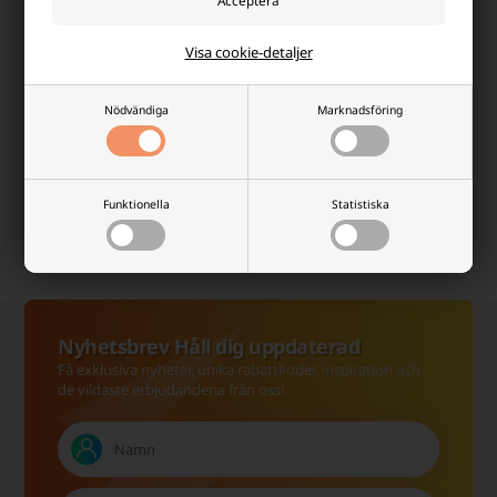
1-3 dagar - Inga dolda
Kontakta oss via e-post så
avgifter.
svarar vi så snabbt vi kan.
Visa cookie-detaljer
Nödvändiga
Marknadsföring
Hög kundnöjdhet
Billig frakt
Vi värdesätter en bra
Alltid snabb leverans - 1-3
Funktionella
Statistiska
shoppingupplevelse, och
dagar.
det märks!
Nyhetsbrev Håll dig uppdaterad
Få exklusiva nyheter, unika rabattkoder, inspiration och
de vildaste erbjudandena från oss!