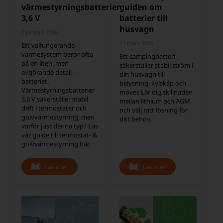
värmestyrningsbatterier
guiden om
3,6 V
batterier till
husvagn
7 januari 2026
11 mars 2026
Ett välfungerande
värmesystem beror ofta
Ett campingbatteri
på en liten, men
säkerställer stabil ström i
avgörande detalj –
din husvagn till
batteriet.
belysning, kylskåp och
Värmestyrningsbatterier
mover. Lär dig skillnaden
3,6 V säkerställer stabil
mellan lithium och AGM
drift i termostater och
och välj rätt lösning för
golvvärmestyrning, men
ditt behov.
varför just denna typ? Läs
vår guide till termostat- &
golvvärmestyrning här.
Läs mer
Läs mer