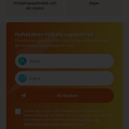
shoppingupplevelse, och
dagar.
det märks!
Nyhetsbrev Håll dig uppdaterad
Få exklusiva nyheter, unika rabattkoder, inspiration och
de vildaste erbjudandena från oss!
Ja tack, jag vill gärna få nyhetsbrev och skräddarsydd
marknadsföring från Batterinet via e-post. Jag kan när som
helst avsluta prenumerationen igen.
Läs mer i vår
samtyckesförklaring för elektronisk post