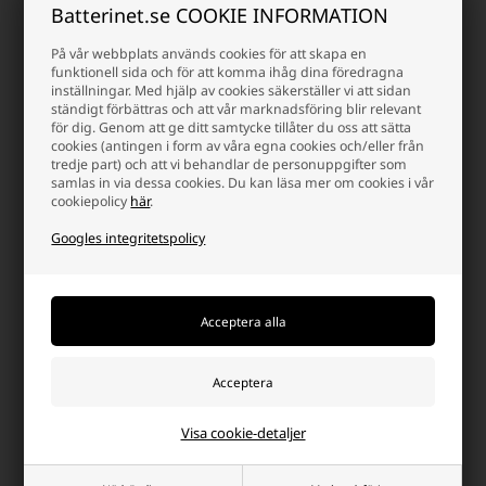
Batterinet.se COOKIE INFORMATION
vandring och
trekking
På vår webbplats används cookies för att skapa en
funktionell sida och för att komma ihåg dina föredragna
28 februari 2026
inställningar. Med hjälp av cookies säkerställer vi att sidan
Ska du ut på vandring
ständigt förbättras och att vår marknadsföring blir relevant
eller ett längre
för dig. Genom att ge ditt samtycke tillåter du oss att sätta
trekkingäventyr? I den
cookies (antingen i form av våra egna cookies och/eller från
här guiden hjälper vi dig
tredje part) och att vi behandlar de personuppgifter som
samlas in via dessa cookies. Du kan läsa mer om cookies i vår
att hitta den bästa
cookiepolicy
här
.
pannlampan för vandring
och trekking. Vi går
Googles integritetspolicy
igenom vad du bör tänka
på när du väljer
pannlampa – och jämför
relevanta Nitecore-
modeller, så att du enkelt
kan hitta den lösning
som passar både
terrängen, turens längd
och ditt behov av ljus.
Visa cookie-detaljer
Läs mer