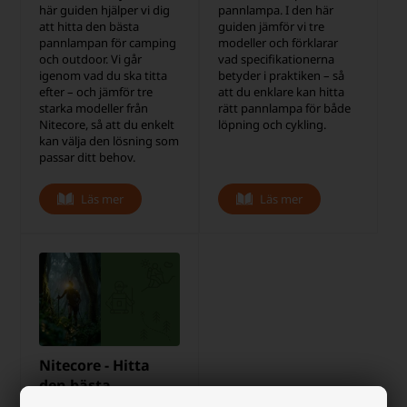
här guiden hjälper vi dig
pannlampa. I den här
att hitta den bästa
guiden jämför vi tre
pannlampan för camping
modeller och förklarar
och outdoor. Vi går
vad specifikationerna
igenom vad du ska titta
betyder i praktiken – så
efter – och jämför tre
att du enklare kan hitta
starka modeller från
rätt pannlampa för både
Nitecore, så att du enkelt
löpning och cykling.
kan välja den lösning som
passar ditt behov.
Läs mer
Läs mer
Nitecore - Hitta
den bästa
pannlampan för