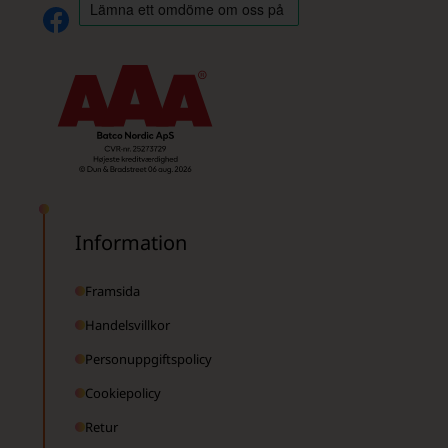
Information
Framsida
Handelsvillkor
Personuppgiftspolicy
Cookiepolicy
Retur