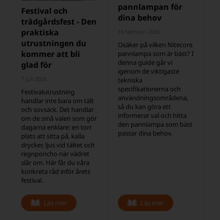
pannlampan för
Festival och
dina behov
trädgårdsfest - Den
praktiska
16 februari 2026
utrustningen du
Osäker på vilken Nitecore
kommer att bli
pannlampa som är bäst? I
denna guide går vi
glad för
igenom de viktigaste
7 juli 2026
tekniska
specifikationerna och
Festivalutrustning
användningsområdena,
handlar inte bara om tält
så du kan göra ett
och sovsäck. Det handlar
informerat val och hitta
om de små valen som gör
den pannlampa som bäst
dagarna enklare: en torr
passar dina behov.
plats att sitta på, kalla
drycker, ljus vid tältet och
regnponcho när vädret
slår om. Här får du våra
konkreta råd inför årets
festival.
Läs mer
Läs mer