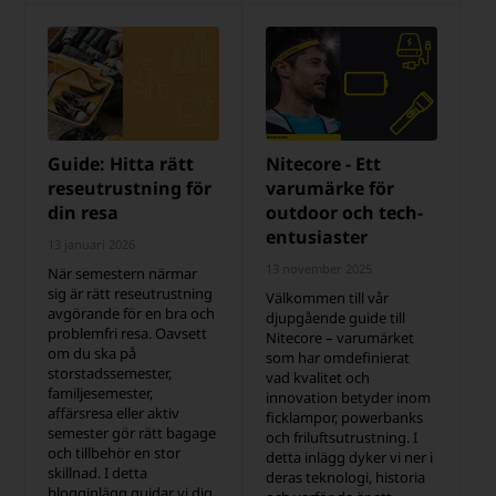
Guide: Hitta rätt
Nitecore - Ett
reseutrustning för
varumärke för
din resa
outdoor och tech-
entusiaster
13 januari 2026
13 november 2025
När semestern närmar
sig är rätt reseutrustning
Välkommen till vår
avgörande för en bra och
djupgående guide till
problemfri resa. Oavsett
Nitecore – varumärket
om du ska på
som har omdefinierat
storstadssemester,
vad kvalitet och
familjesemester,
innovation betyder inom
affärsresa eller aktiv
ficklampor, powerbanks
semester gör rätt bagage
och friluftsutrustning. I
och tillbehör en stor
detta inlägg dyker vi ner i
skillnad. I detta
deras teknologi, historia
blogginlägg guidar vi dig