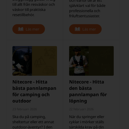
och varför de är ett
till allt från resväskor och
självklart val för både
väskor till praktiska
professionella och
resetillbehör.
friluftsentusiaster.
Läs mer
Läs mer
Nitecore - Hitta
Nitecore - Hitta
bästa pannlampan
den bästa
för camping och
pannlampan för
outdoor
löpning
23 februari 2026
22 februari 2026
Ska du på camping,
När du springer eller
sheltertur eller ett annat
cyklar i mörker ställs
outdoor-äventyr? I den
särskilda krav på din