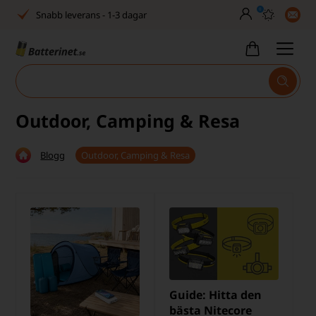
0
Snabb leverans - 1-3 dagar
Inga dolda avgifter
Fasta låga priser
Tel. är stängd vecka 27–32
Outdoor, Camping & Resa
Bra Trustscore
Blogg
Outdoor, Camping & Resa
Billig leverans från 49,-
Snabb leverans - 1-3 dagar
Inga dolda avgifter
Fasta låga priser
Tel. är stängd vecka 27–32
Guide: Hitta den
Bra Trustscore
bästa Nitecore