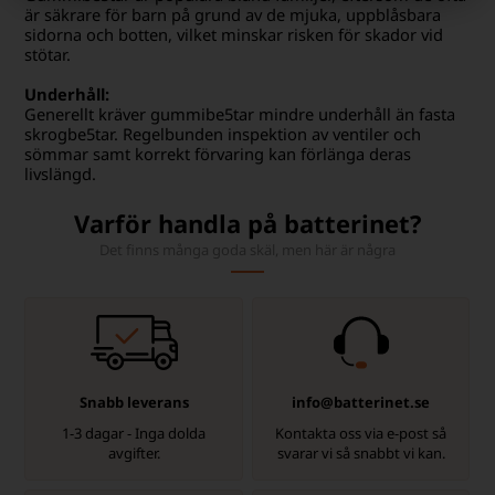
är säkrare för barn på grund av de mjuka, uppblåsbara
sidorna och botten, vilket minskar risken för skador vid
stötar.
Underhåll:
Generellt kräver gummibe5tar mindre underhåll än fasta
skrogbe5tar. Regelbunden inspektion av ventiler och
sömmar samt korrekt förvaring kan förlänga deras
livslängd.
Varför handla på batterinet?
Det finns många goda skäl, men här är några
Snabb leverans
info@batterinet.se
1-3 dagar - Inga dolda
Kontakta oss via e-post så
avgifter.
svarar vi så snabbt vi kan.