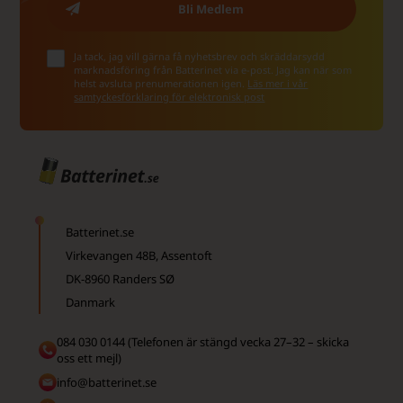
Ja tack, jag vill gärna få nyhetsbrev och skräddarsydd
marknadsföring från Batterinet via e-post. Jag kan när som
helst avsluta prenumerationen igen.
Läs mer i vår
samtyckesförklaring för elektronisk post
Batterinet.se
Virkevangen 48B, Assentoft
DK-8960 Randers SØ
Danmark
084 030 0144 (Telefonen är stängd vecka 27–32 – skicka
oss ett mejl)
info@batterinet.se