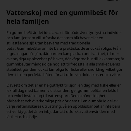
Vattenskoj med en gummibe5t för
hela familjen
En gummibe5t är det ideala valet för både äventyrslystna individer
och familjer som vill utforska det stora blå havet eller en
stillastående sjö utan besväret med traditionella
båtar.
Gummibe5tar är inte bara praktiska, de är också roliga. Från
lugna dagar på sjön, där barnen kan plaska runt i vattnet, till mer
äventyrliga upplevelser på havet, där vågorna blir till lekkamrater, är
gummibe5tar mångsidiga nog att tillfredsställa alla smaker. Deras
stabilitet gör dem också lämpliga för fiske eller snorkling, vilket gör
dem till den perfekta båten för att utforska dolda kuster och vikar.
Oavsett om det är en helgutflykt till sjön, en dag med fiske eller en
lekfull dag med barnen vid stranden, ger gummibe5tar en lekfull
och enkel inställning till vattensport. Deras mångsidighet,
bärbarhet och överkomliga pris gör dem till en oumbärlig del av
varje vattenälskares utrustning. Så en uppblåsbar båt är inte bara
ett verktyg, det är en inbjudan att utforska vattenvärlden med
lätthet och glädje.