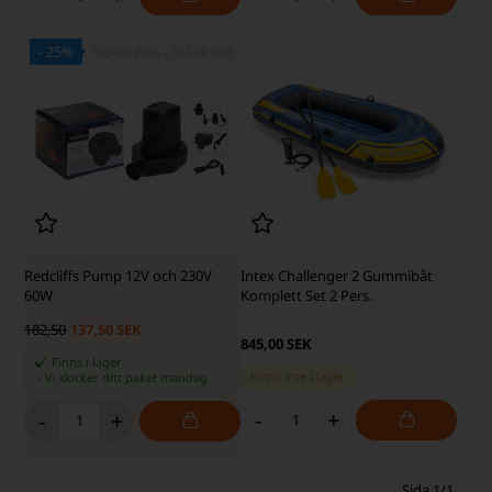
- 25%
SKÄRP PRIS - SKÄRP PRIS
Redcliffs Pump 12V och 230V
Intex Challenger 2 Gummibåt
60W
Komplett Set 2 Pers.
182,50
137,50 SEK
845,00 SEK
Finns i lager
Finns inte i lager
-
Vi skicker ditt paket
mandag
-
+
-
+
Sida 1/1