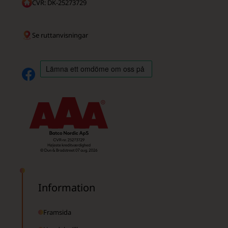
CVR: DK-25273729
Se ruttanvisningar
Information
Framsida