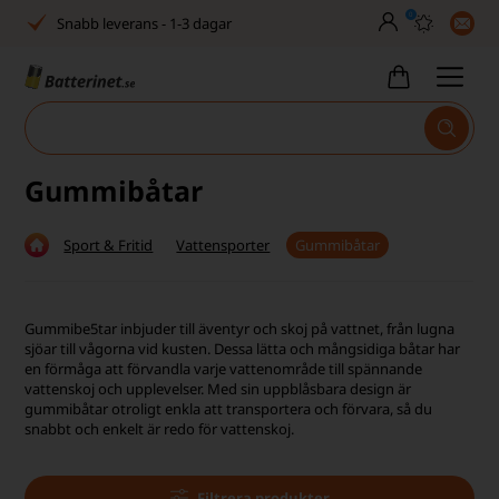
0
Snabb leverans - 1-3 dagar
Inga dolda avgifter
Fasta låga priser
Tel. är stängd vecka 27–32
Gummibåtar
Bra Trustscore
Sport & Fritid
Vattensporter
Gummibåtar
Billig leverans från 49,-
Snabb leverans - 1-3 dagar
Gummibe5tar inbjuder till äventyr och skoj på vattnet, från lugna
sjöar till vågorna vid kusten. Dessa lätta och mångsidiga båtar har
Inga dolda avgifter
en förmåga att förvandla varje vattenområde till spännande
vattenskoj och upplevelser.
Med sin uppblåsbara design är
Fasta låga priser
gummibåtar otroligt enkla att transportera och förvara, så du
snabbt och enkelt är redo för vattenskoj.
Tel. är stängd vecka 27–32
Bra Trustscore
Filtrera produkter