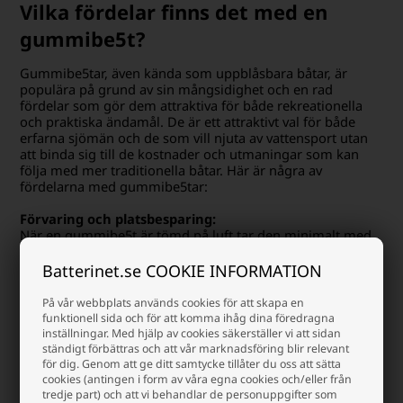
Vilka fördelar finns det med en
gummibe5t?
Gummibe5tar, även kända som uppblåsbara båtar, är
populära på grund av sin mångsidighet och en rad
fördelar som gör dem attraktiva för både rekreationella
och praktiska ändamål. De är ett
attraktivt val för både
erfarna sjömän och de som vill njuta av vattensport utan
att binda sig till de kostnader och utmaningar som kan
följa med mer traditionella båtar.
Här är några av
fördelarna med gummibe5tar:
Förvaring och platsbesparing:
När en gummibe5t är tömd på luft tar den minimalt med
plats. Detta är praktiskt, särskilt för dem med begränsat
förvaringsutrymme. Gummibe5tar kan förvaras i skåp,
Batterinet.se COOKIE INFORMATION
bilar eller till och med på båten utan att ta mycket plats.
På vår webbplats används cookies för att skapa en
Användarvänlighet:
funktionell sida och för att komma ihåg dina föredragna
Uppblåsbara gummibe5tar är lätta att blåsa upp. De
inställningar. Med hjälp av cookies säkerställer vi att sidan
kräver inga specialverktyg eller expertis. De flesta
ständigt förbättras och att vår marknadsföring blir relevant
modeller levereras med en användarvänlig pump som gör
för dig. Genom att ge ditt samtycke tillåter du oss att sätta
cookies (antingen i form av våra egna cookies och/eller från
processen snabb och enkel.
tredje part) och att vi behandlar de personuppgifter som