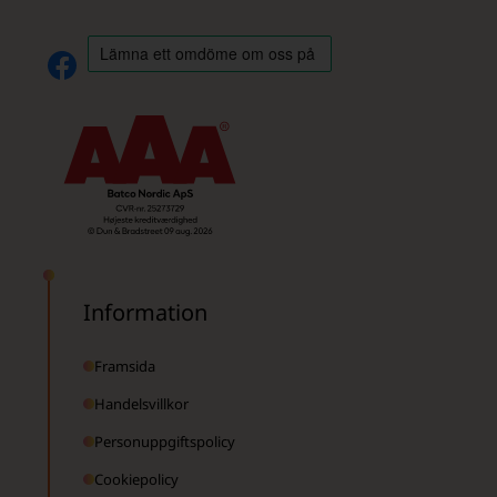
Information
Framsida
Handelsvillkor
Personuppgiftspolicy
Cookiepolicy