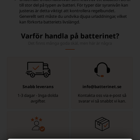
till stor del på typen av batteri. För typer där syranivån kan
justeras är detta viktigt att kontrollera regelbundet.
Generellt sett måste du undvika djupa urladdningar, vilket
kan förkorta batteriets livslängd.
Varför handla på batterinet?
Det finns många goda skäl, men här är några
Snabb leverans
info@batterinet.se
1-3 dagar - Inga dolda
Kontakta oss via e-post så
avgifter.
svarar vi så snabbt vi kan.