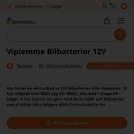
0
Snabb leverans - 1-3 dagar
Inga dolda avgifter
Fasta låga priser
Tel. är stängd vecka 27–32
Vipiemme Bilbatterier 12V
Bra Trustscore
Batterier
Bil - Motorcykelbatterier
Vipiemme Bilbatterier 12
Billig leverans från 49,-
Snabb leverans - 1-3 dagar
Här hittar du vårt utbud av 12V bilbatterier från Vipiemme . Vi
kan erbjuda från 45Ah upp till 105Ah, alla med + stolpe till
Inga dolda avgifter
höger. Vi har just nu att göra med deras AGM- och EVO-serier,
som ersätter våra tidigare sålda Formula-batterier.
Fasta låga priser
Tel. är stängd vecka 27–32
Filtrera produkter
Bra Trustscore