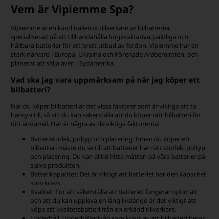
Vem är Vipiemme Spa?
Vipiemme är en känd italiensk tillverkare av bilbatterier,
specialiserad på att tillhandahålla högkvalitativa, pålitliga och
hållbara batterier för ett brett utbud av fordon. Vipiemme har en
stark närvaro i Europa, Ukraina och Förenade Arabemiraten, och
planerar att sälja även i Sydamerika.
Vad ska jag vara uppmärksam på när jag köper ett
bilbatteri?
När du köper bilbatteri är det vissa faktorer som är viktiga att ta
hänsyn till, så att du kan säkerställa att du köper rätt bilbatteri för
ditt ändamål. Här är några av de viktiga faktorerna:
Batteristorlek, poltyp och placering: Innan du köper ett
bilbatteri måste du se till att batteriet har rätt storlek, poltyp
och placering. Du kan alltid hitta måtten på våra batterier på
själva produkten.
Batterikapacitet: Det är viktigt att batteriet har den kapacitet
som krävs.
Kvalitet: För att säkerställa att batteriet fungerar optimalt
och att du kan uppleva en lång livslängd är det viktigt att
köpa ett kvalitetsbatteri från en erkänd tillverkare.
Underhåll: Underhållsnivån som krävs av ett bilbatteri beror