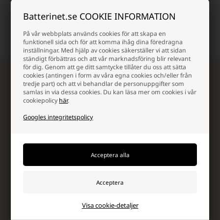
Hög kundnöjdhet
Billig frakt
Batterinet.se COOKIE INFORMATION
Vi värdesätter en bra
Alltid snabb leverans - 1-3
shoppingupplevelse, och
dagar.
det märks!
På vår webbplats används cookies för att skapa en
funktionell sida och för att komma ihåg dina föredragna
inställningar. Med hjälp av cookies säkerställer vi att sidan
ständigt förbättras och att vår marknadsföring blir relevant
för dig. Genom att ge ditt samtycke tillåter du oss att sätta
cookies (antingen i form av våra egna cookies och/eller från
Nyhetsbrev Håll dig uppdaterad
tredje part) och att vi behandlar de personuppgifter som
Få exklusiva nyheter, unika rabattkoder, inspiration och
samlas in via dessa cookies. Du kan läsa mer om cookies i vår
de vildaste erbjudandena från oss!
cookiepolicy
här
.
Googles integritetspolicy
Visa cookie-detaljer
Ja tack, jag vill gärna få nyhetsbrev och skräddarsydd
marknadsföring från Batterinet via e-post. Jag kan när som