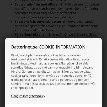
Separerade från metallföremål:
Håll batterier borta från
metallföremål och andra ledande material för att förhindra
oavsiktlig kortslutning. Förvara batterierna i
originalförpackningen eller i en plastpåse.
Separera från använda batterier:
Förvara oanvända
batterier separat från använda eller urladdade batterier för
att undvika risk för läckage.
Förvaringslåda eller hållare:
Använd en förvaringslåda
eller batterihållare utformad för att hålla batterierna säkra
och åtskilda.
Batterinet.se COOKIE INFORMATION
Genom att följa dessa försiktighetsåtgärder kan du optimera
lagringsförhållandena och bibehålla prestandan hos dina LR54 /
På vår webbplats används cookies för att skapa en
AG10-batterier.
funktionell sida och för att komma ihåg dina föredragna
inställningar. Med hjälp av cookies säkerställer vi att sidan
Hållbarhet för LR54 / AG10-batterier
ständigt förbättras och att vår marknadsföring blir relevant
för dig. Genom att ge ditt samtycke tillåter du oss att sätta
cookies (antingen i form av våra egna cookies och/eller från
Hållbarheten hos LR54 / AG10-batterier beror på flera faktorer,
tredje part) och att vi behandlar de personuppgifter som
inklusive tillverkarens kvalitet, lagringsförhållanden och
samlas in via dessa cookies. Du kan läsa mer om cookies i vår
användningsmönster. Generellt sett har alkaliska batterier en
cookiepolicy
här
.
relativt lång hållbarhet jämfört med andra batterityper. Om LR54 /
AG10-batterierna förvaras på rätt sätt i rumstemperatur, i en torr
Googles integritetspolicy
och inte alltför fuktig atmosfär, och inte används, kan de vanligtvis
behålla sin kapacitet i flera år. Batteriernas kapacitet kommer dock
gradvis att minska med tiden, även om de inte används, på grund