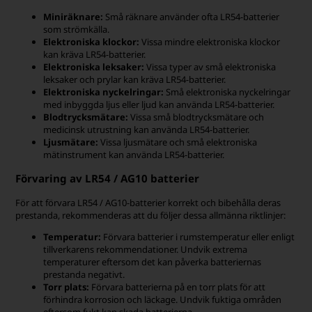
Miniräknare:
Små räknare använder ofta LR54-batterier
som strömkälla.
Elektroniska klockor:
Vissa mindre elektroniska klockor
kan kräva LR54-batterier.
Elektroniska leksaker:
Vissa typer av små elektroniska
leksaker och prylar kan kräva LR54-batterier.
Elektroniska nyckelringar:
Små elektroniska nyckelringar
med inbyggda ljus eller ljud kan använda LR54-batterier.
Blodtrycksmätare:
Vissa små blodtrycksmätare och
medicinsk utrustning kan använda LR54-batterier.
Ljusmätare:
Vissa ljusmätare och små elektroniska
mätinstrument kan använda LR54-batterier.
Förvaring av LR54 / AG10 batterier
För att förvara LR54 / AG10-batterier korrekt och bibehålla deras
prestanda, rekommenderas att du följer dessa allmänna riktlinjer:
Temperatur:
Förvara batterier i rumstemperatur eller enligt
tillverkarens rekommendationer. Undvik extrema
temperaturer eftersom det kan påverka batteriernas
prestanda negativt.
Torr plats:
Förvara batterierna på en torr plats för att
förhindra korrosion och läckage. Undvik fuktiga områden
eftersom fukt kan skada batterierna.