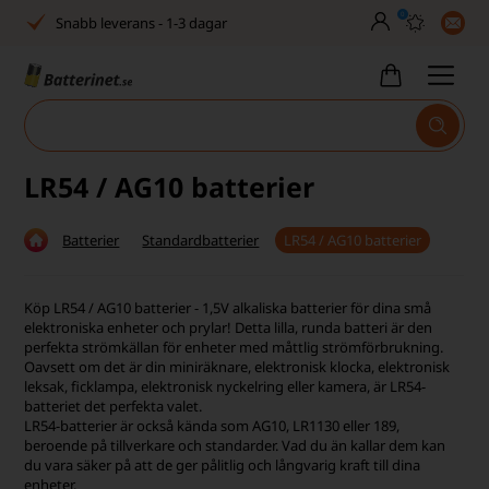
0
Snabb leverans - 1-3 dagar
Inga dolda avgifter
Fasta låga priser
Tel. är stängd vecka 27–32
LR54 / AG10 batterier
Bra Trustscore
Batterier
Standardbatterier
LR54 / AG10 batterier
Billig leverans från 49,-
Snabb leverans - 1-3 dagar
Köp LR54 / AG10 batterier - 1,5V alkaliska batterier för dina små
elektroniska enheter och prylar! Detta lilla, runda batteri är den
Inga dolda avgifter
perfekta strömkällan för enheter med måttlig strömförbrukning.
Oavsett om det är din miniräknare, elektronisk klocka, elektronisk
leksak, ficklampa, elektronisk nyckelring eller kamera, är LR54-
Fasta låga priser
batteriet det perfekta valet.
LR54-batterier är också kända som AG10, LR1130 eller 189,
Tel. är stängd vecka 27–32
beroende på tillverkare och standarder. Vad du än kallar dem kan
du vara säker på att de ger pålitlig och långvarig kraft till dina
Bra Trustscore
enheter.