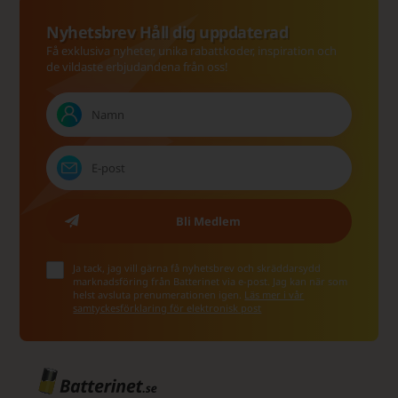
Nyhetsbrev Håll dig uppdaterad
Få exklusiva nyheter, unika rabattkoder, inspiration och
de vildaste erbjudandena från oss!
Ja tack, jag vill gärna få nyhetsbrev och skräddarsydd
marknadsföring från Batterinet via e-post. Jag kan när som
helst avsluta prenumerationen igen.
Läs mer i vår
samtyckesförklaring för elektronisk post