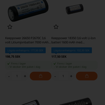
Keeppower 26650 P2670C 3,6
Keeppower 18350 3,6 volt Li-Ion
volt Litiumjonbatteri 7000 mAh
batteri 1600 mAh med
med Säkerhetskrets
säkerhetskrets
Lägsta enhetspris: 177,50 SEK
Lägsta enhetspris: 102,50 SEK
198,75 SEK
117,50 SEK
Finns i lager
Finns i lager
-
Vi skicker ditt paket
i dag
-
Vi skicker ditt paket
i dag
-
+
-
+