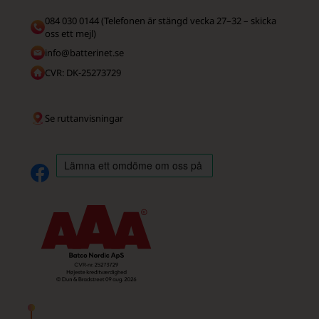
084 030 0144 (Telefonen är stängd vecka 27–32 – skicka
oss ett mejl)
info@batterinet.se
CVR: DK-25273729
Se ruttanvisningar