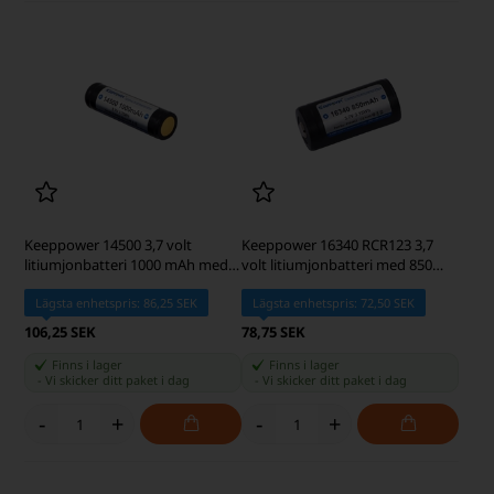
Keeppower 14500 3,7 volt
Keeppower 16340 RCR123 3,7
litiumjonbatteri 1000 mAh med
volt litiumjonbatteri med 850
skyddskrets
mAh skyddskrets
Lägsta enhetspris: 86,25 SEK
Lägsta enhetspris: 72,50 SEK
106,25 SEK
78,75 SEK
Finns i lager
Finns i lager
-
Vi skicker ditt paket
i dag
-
Vi skicker ditt paket
i dag
-
+
-
+