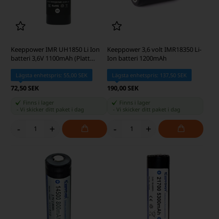
Keeppower IMR UH1850 Li Ion
Keeppower 3,6 volt IMR18350 Li-
batteri 3,6V 1100mAh (Platt
Ion batteri 1200mAh
topp)
Lägsta enhetspris: 55,00 SEK
Lägsta enhetspris: 137,50 SEK
72,50 SEK
190,00 SEK
Finns i lager
Finns i lager
-
Vi skicker ditt paket
i dag
-
Vi skicker ditt paket
i dag
-
+
-
+