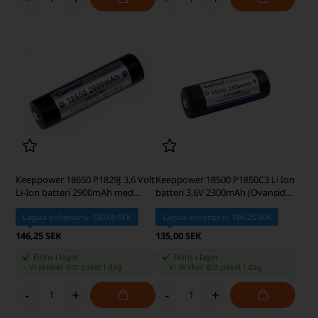
Keeppower 18650 P1829J 3,6 Volt
Keeppower 18500 P1850C3 Li Ion
Li-Ion batteri 2900mAh med
batteri 3,6V 2300mAh (Ovansida
säkerhetskrets
med knapp)
Lägsta enhetspris: 130,00 SEK
Lägsta enhetspris: 106,25 SEK
146,25 SEK
135,00 SEK
Finns i lager
Finns i lager
-
Vi skicker ditt paket
i dag
-
Vi skicker ditt paket
i dag
-
+
-
+