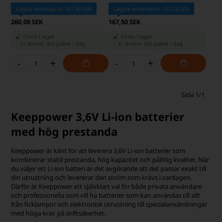
skyddskrets
Lägsta enhetspris: 147,50 SEK
Lägsta enhetspris: 121,25 SEK
260,00 SEK
167,50 SEK
Finns i lager
Finns i lager
-
Vi skicker ditt paket
i dag
-
Vi skicker ditt paket
i dag
-
+
-
+
Sida 1/1
Keeppower 3,6V Li-ion batterier
med hög prestanda
Keeppower är känt för att leverera 3,6V Li-ion batterier som
kombinerar stabil prestanda, hög kapacitet och pålitlig kvalitet. När
du väljer ett Li-ion batteri är det avgörande att det passar exakt till
din utrustning och levererar den ström som krävs i vardagen.
Därför är Keeppower ett självklart val för både privata användare
och professionella som vill ha batterier som kan användas till allt
från ficklampor och elektronisk utrustning till specialanvändningar
med höga krav på driftsäkerhet.