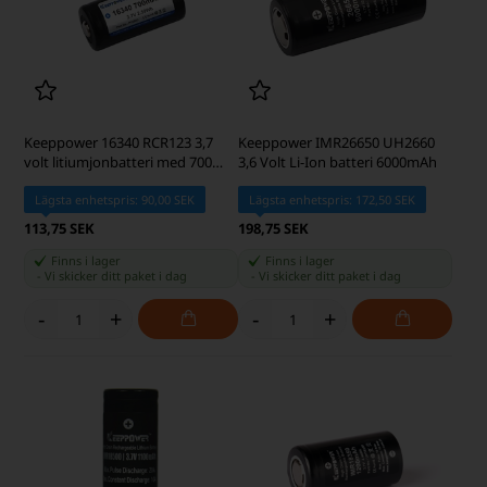
Keeppower 16340 RCR123 3,7
Keeppower IMR26650 UH2660
volt litiumjonbatteri med 700
3,6 Volt Li-Ion batteri 6000mAh
mAh skyddskrets
Lägsta enhetspris: 90,00 SEK
Lägsta enhetspris: 172,50 SEK
113,75 SEK
198,75 SEK
Finns i lager
Finns i lager
-
Vi skicker ditt paket
i dag
-
Vi skicker ditt paket
i dag
-
+
-
+