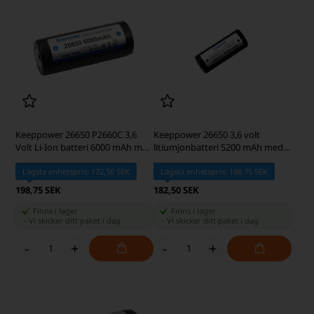
Keeppower 26650 P2660C 3,6
Keeppower 26650 3,6 volt
Volt Li-Ion batteri 6000 mAh med
litiumjonbatteri 5200 mAh med
säkerhetskrets
skyddskrets
Lägsta enhetspris: 172,50 SEK
Lägsta enhetspris: 168,75 SEK
198,75 SEK
182,50 SEK
Finns i lager
Finns i lager
-
Vi skicker ditt paket
i dag
-
Vi skicker ditt paket
i dag
-
+
-
+