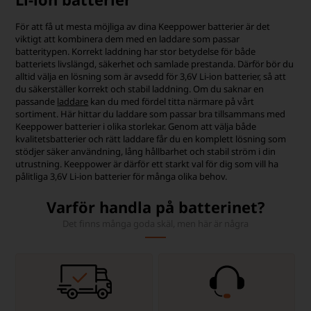
För att få ut mesta möjliga av dina Keeppower batterier är det
viktigt att kombinera dem med en laddare som passar
batteritypen. Korrekt laddning har stor betydelse för både
batteriets livslängd, säkerhet och samlade prestanda. Därför bör du
alltid välja en lösning som är avsedd för 3,6V Li-ion batterier, så att
du säkerställer korrekt och stabil laddning. Om du saknar en
passande
laddare
kan du med fördel titta närmare på vårt
sortiment. Här hittar du laddare som passar bra tillsammans med
Keeppower batterier i olika storlekar. Genom att välja både
kvalitetsbatterier och rätt laddare får du en komplett lösning som
stödjer säker användning, lång hållbarhet och stabil ström i din
utrustning. Keeppower är därför ett starkt val för dig som vill ha
pålitliga 3,6V Li-ion batterier för många olika behov.
Varför handla på batterinet?
Det finns många goda skäl, men här är några