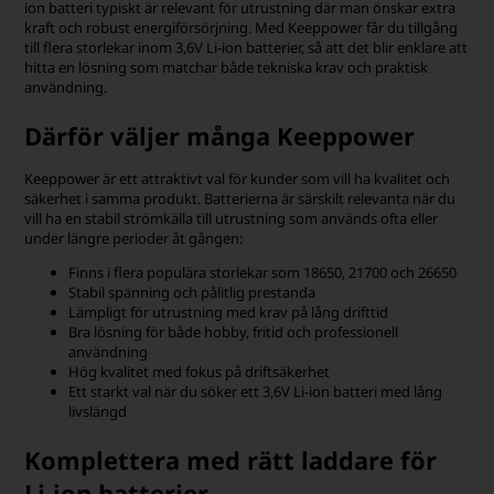
ion batteri typiskt är relevant för utrustning där man önskar extra
kraft och robust energiförsörjning. Med Keeppower får du tillgång
till flera storlekar inom 3,6V Li-ion batterier, så att det blir enklare att
hitta en lösning som matchar både tekniska krav och praktisk
användning.
Därför väljer många Keeppower
Keeppower är ett attraktivt val för kunder som vill ha kvalitet och
säkerhet i samma produkt. Batterierna är särskilt relevanta när du
vill ha en stabil strömkälla till utrustning som används ofta eller
under längre perioder åt gången:
Finns i flera populära storlekar som 18650, 21700 och 26650
Stabil spänning och pålitlig prestanda
Lämpligt för utrustning med krav på lång drifttid
Bra lösning för både hobby, fritid och professionell
användning
Hög kvalitet med fokus på driftsäkerhet
Ett starkt val när du söker ett 3,6V Li-ion batteri med lång
livslängd
Komplettera med rätt laddare för
Li-ion batterier