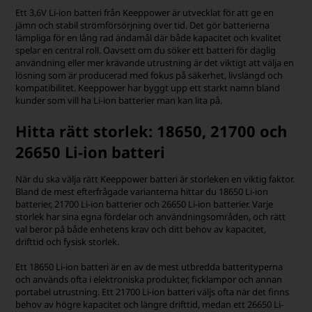
Ett 3,6V Li-ion batteri från Keeppower är utvecklat för att ge en
jämn och stabil strömförsörjning över tid. Det gör batterierna
lämpliga för en lång rad ändamål där både kapacitet och kvalitet
spelar en central roll. Oavsett om du söker ett batteri för daglig
användning eller mer krävande utrustning är det viktigt att välja en
lösning som är producerad med fokus på säkerhet, livslängd och
kompatibilitet. Keeppower har byggt upp ett starkt namn bland
kunder som vill ha Li-ion batterier man kan lita på.
Hitta rätt storlek: 18650, 21700 och
26650 Li-ion batteri
När du ska välja rätt Keeppower batteri är storleken en viktig faktor.
Bland de mest efterfrågade varianterna hittar du 18650 Li-ion
batterier, 21700 Li-ion batterier och 26650 Li-ion batterier. Varje
storlek har sina egna fördelar och användningsområden, och rätt
val beror på både enhetens krav och ditt behov av kapacitet,
drifttid och fysisk storlek.
Ett 18650 Li-ion batteri är en av de mest utbredda batterityperna
och används ofta i elektroniska produkter, ficklampor och annan
portabel utrustning. Ett 21700 Li-ion batteri väljs ofta när det finns
behov av högre kapacitet och längre drifttid, medan ett 26650 Li-