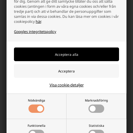
för dig. Genom att ge ditt samtycke tillåter du oss att sätta
cookies (antingen i form av våra egna cookies och/eller från
tredje part) och att vi behandlar de personuppgifter som
Keeppower 18650 3,6 volt
Keeppower 18650 P1835J 3,6 Volt
samlas in via dessa cookies. Du kan läsa mer om cookies i vår
litiumjonbatteri 4000 mAh med
Li-Ion-batteri 3500 mAh med
cookiepolicy
här
.
skyddskrets
säkerhetskrets
Lägsta enhetspris: 165,00 SEK
Lägsta enhetspris: 261,25 SEK
Googles integritetspolicy
275,00 SEK
293,75 SEK
Finns i lager
-
Vi skicker ditt paket
i dag
Finns inte i lager
-
+
-
+
Visa cookie-detaljer
Nödvändiga
Marknadsföring
Keeppower 21700 3,6 volt
Funktionella
Statistiska
litiumjonbatteri 6000mAh