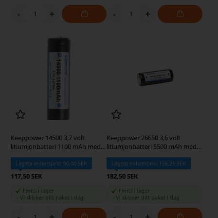
-
+
-
+
Keeppower 14500 3,7 volt
Keeppower 26650 3,6 volt
litiumjonbatteri 1100 mAh med
litiumjonbatteri 5500 mAh med
skyddskrets
skyddskrets
Lägsta enhetspris: 90,00 SEK
Lägsta enhetspris: 156,25 SEK
117,50 SEK
182,50 SEK
Finns i lager
Finns i lager
-
Vi skicker ditt paket
i dag
-
Vi skicker ditt paket
i dag
-
+
-
+