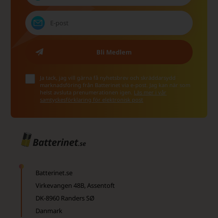
Ja tack, jag vill gärna få nyhetsbrev och skräddarsydd
marknadsföring från Batterinet via e-post. Jag kan när som
helst avsluta prenumerationen igen.
Läs mer i vår
samtyckesförklaring för elektronisk post
Batterinet.se
Virkevangen 48B, Assentoft
DK-8960 Randers SØ
Danmark