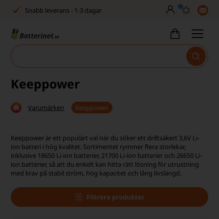
0
Inga dolda avgifter
Fasta låga priser
Tel. är stängd vecka 27–32
Bra Trustscore
Keeppower
Billig leverans från 49,-
Varumärken
Keeppower
Snabb leverans - 1-3 dagar
Inga dolda avgifter
Keeppower är ett populärt val när du söker ett driftsäkert 3,6V Li-
ion batteri i hög kvalitet. Sortimentet rymmer flera storlekar,
Fasta låga priser
inklusive 18650 Li-ion batterier, 21700 Li-ion batterier och 26650 Li-
ion batterier, så att du enkelt kan hitta rätt lösning för utrustning
med krav på stabil ström, hög kapacitet och lång livslängd.
Tel. är stängd vecka 27–32
Bra Trustscore
Filtrera produkter