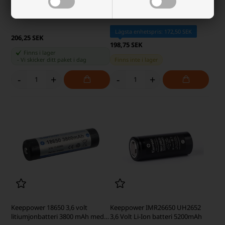
Keeppower IMR26650 UH2670
Lägsta enhetspris: 160,00 SEK
3,6 Volt Li-Ion batteri 7000mAh
Lägsta enhetspris: 172,50 SEK
206,25 SEK
198,75 SEK
Finns i lager
-
Vi skicker ditt paket
i dag
Finns inte i lager
-
+
-
+
Keeppower 18650 3,6 volt
Keeppower IMR26650 UH2652
litiumjonbatteri 3800 mAh med
3,6 Volt Li-Ion batteri 5200mAh