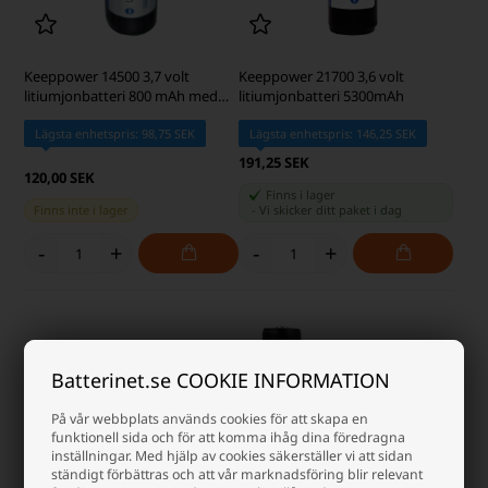
Keeppower 14500 3,7 volt
Keeppower 21700 3,6 volt
litiumjonbatteri 800 mAh med
litiumjonbatteri 5300mAh
skyddskrets
Lägsta enhetspris: 98,75 SEK
Lägsta enhetspris: 146,25 SEK
191,25 SEK
120,00 SEK
Finns i lager
Finns inte i lager
-
Vi skicker ditt paket
i dag
-
+
-
+
Batterinet.se COOKIE INFORMATION
På vår webbplats används cookies för att skapa en
funktionell sida och för att komma ihåg dina föredragna
inställningar. Med hjälp av cookies säkerställer vi att sidan
ständigt förbättras och att vår marknadsföring blir relevant