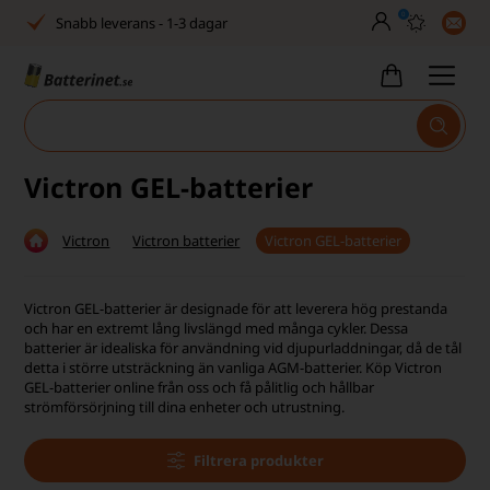
0
Snabb leverans - 1-3 dagar
Inga dolda avgifter
Fasta låga priser
Tel. är stängd vecka 27–32
Victron GEL-batterier
Bra Trustscore
Victron
Victron batterier
Victron GEL-batterier
Billig leverans från 49,-
Snabb leverans - 1-3 dagar
Victron GEL-batterier är designade för att leverera hög prestanda
och har en extremt lång livslängd med många cykler. Dessa
Inga dolda avgifter
batterier är idealiska för användning vid djupurladdningar, då de tål
detta i större utsträckning än vanliga AGM-batterier. Köp Victron
GEL-batterier online från oss och få pålitlig och hållbar
Fasta låga priser
strömförsörjning till dina enheter och utrustning.
Tel. är stängd vecka 27–32
Filtrera produkter
Bra Trustscore