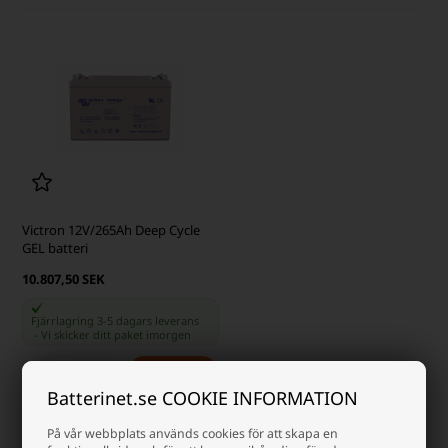
Victron 12V/265Ah Deep Cycle
GEL batteri
10.807,50 SEK
Fjärrlagring 3-5 dagars leverans
-
Vi skicker ditt paket
imorgen
-
+
Batterinet.se COOKIE INFORMATION
På vår webbplats används cookies för att skapa en
Sida 1/1