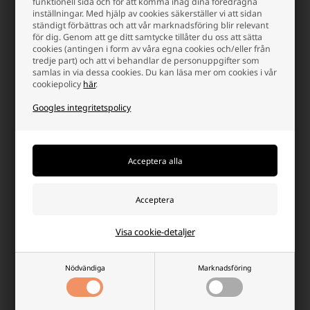
funktionell sida och för att komma ihåg dina föredragna
inställningar. Med hjälp av cookies säkerställer vi att sidan
Victron GEL Deep Cycle batterier
ständigt förbättras och att vår marknadsföring blir relevant
för dig. Genom att ge ditt samtycke tillåter du oss att sätta
cookies (antingen i form av våra egna cookies och/eller från
Victron GEL-batterier är idealiska för marin- och
tredje part) och att vi behandlar de personuppgifter som
husbilsapplikationer där pålitlig prestanda och lång livslängd är
samlas in via dessa cookies. Du kan läsa mer om cookies i vår
viktiga faktorer. Dessa batterier är designade och tillverkade av
cookiepolicy
här
.
Victron med syftet att ge längsta möjliga livslängd och högsta
prestanda. De kan lagras under långa perioder utan laddning och
Googles integritetspolicy
har en förväntad livslängd på upp till 12 år.
Alla Victron GEL-batterier är tillverkade av kvalitetsmaterial och är
CE-godkända och brandsäkra. Detta gör dem säkra att använda i
alla typer av miljöer.
När det gäller husbilar och båtar, där kraftbehovet är stort, är det en
fördel att välja GEL-batterier som batteribank. Dessa batterier tål
många djupa urladdningar och är inte beroende av konstant
laddning som AGM-batterier. Det bör dock noteras att GEL-batterier
har en lägre effektiv kapacitet vid hög urladdning på grund av sin
Visa cookie-detaljer
design.
Nödvändiga
Marknadsföring
Varför handla på batterinet?
Det finns många goda skäl, men här är några