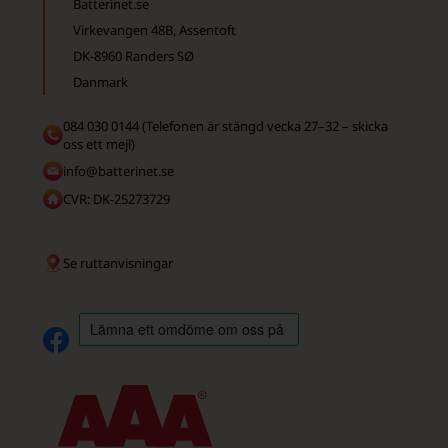
Batterinet.se
Virkevangen 48B, Assentoft
DK-8960 Randers SØ
Danmark
084 030 0144 (Telefonen är stängd vecka 27–32 – skicka
oss ett mejl)
info@batterinet.se
CVR: DK-25273729
Se ruttanvisningar