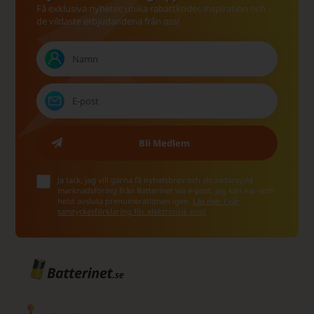
Få exklusiva nyheter, unika rabattkoder, inspiration och
de vildaste erbjudandena från oss!
Ja tack, jag vill gärna få nyhetsbrev och skräddarsydd
marknadsföring från Batterinet via e-post. Jag kan när som
helst avsluta prenumerationen igen.
Läs mer i vår
samtyckesförklaring för elektronisk post