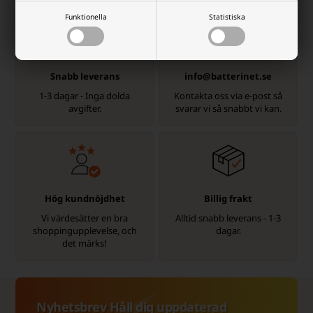
Funktionella
Statistiska
Snabb leverans
info@batterinet.se
1-3 dagar - Inga dolda
Kontakta oss via e-post så
avgifter.
svarar vi så snabbt vi kan.
Hög kundnöjdhet
Billig frakt
Vi värdesätter en bra
Alltid snabb leverans - 1-3
shoppingupplevelse, och
dagar.
det märks!
Nyhetsbrev Håll dig uppdaterad