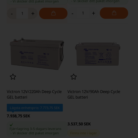
-
Vi skicker ditt paket
imorgen
-
Vi skicker ditt paket
imorgen
-
+
-
+
Victron 12V/220Ah Deep Cycle
Victron 12V/90Ah Deep Cycle
GEL batteri
GEL batteri
Lägsta enhetspris: 7.773,75 SEK
7.938,75 SEK
3.537,50 SEK
Fjärrlagring 3-5 dagars leverans
-
Vi skicker ditt paket
imorgen
Finns inte i lager