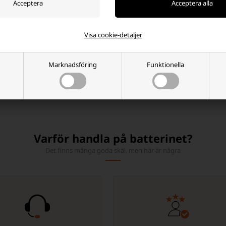
terier.
4500-batterier har en skyddskrets som förhindrar överladdning, överurladdn
Visa cookie-detaljer
 , Keeppower och Eagletec
 batterier är det viktigt att använda dem på rätt sätt och följa tillverkaren
Marknadsföring
Funktionella
faror och förlänga batteriets livslängd. Vi har ett urval av följande tillverk
v uppladdningsbart litiumbatteri designat för att driva en mängd olika elektr
. De är vanligtvis cylindriska till formen och har en diameter på ca. 14 mm
Varför handla på batterinet?
Det finns många goda skäl, men här är några