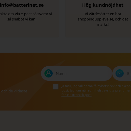
info@batterinet.se
Hög kundnöjdhet
kta oss via e-post så svarar vi
Vi värdesätter en bra
så snabbt vi kan.
shoppingupplevelse, och det
märks!
Ja tack, jag vill gärna få nyhetsbrev och skr
post. Jag kan när som helst avsluta prenume
n och de vildaste
för elektronisk post