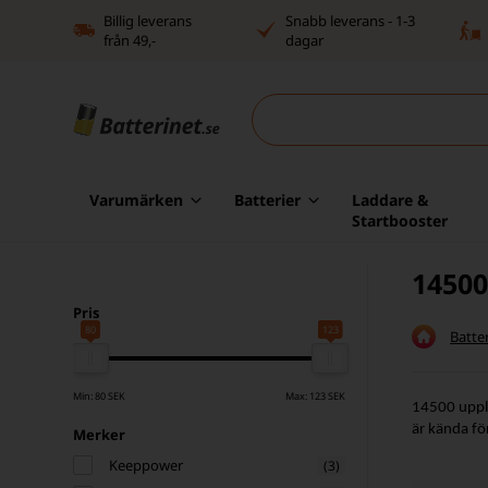
Billig leverans
Snabb leverans - 1-3
från 49,-
dagar
Varumärken
Batterier
Laddare &
Startbooster
14500
Pris
80
123
Batter
Min: 80 SEK
Max: 123 SEK
14500 uppla
är kända fö
Merker
Keeppower
(3)