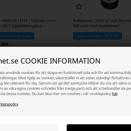
e 14500 NL1411R 1100mAh Li Ion
Keeppower 14500 3,7 volt litiumj
 - USB-C Uppladdningsbar
800 mAh med skyddskrets
enhetspris: 98,75 SEK
Lägsta enhetspris: 98,75 SEK
 SEK
120,00 SEK
 i
-
Vi skicker ditt paket
r
imorgen
Finns inte i lager
inet.se COOKIE INFORMATION
+
-
+
ts används cookies för att skapa en funktionell sida och för att komma ihå
ällningar. Med hjälp av cookies säkerställer vi att sidan ständigt förbättras 
 blir relevant för dig. Genom att ge ditt samtycke tillåter du oss att sätta c
rm av våra egna cookies och/eller från tredje part) och att vi behandlar de p
via dessa cookies. Du kan läsa mer om cookies i vår cookiepolicy
här
.
itetspolicy
ningsbara litiumbatterier
rier har en nominell spänning på 3,7 volt och en typisk kapacitet på mell
are. Batterierna är kända för sin höga energitäthet, vilket gör att de kan le