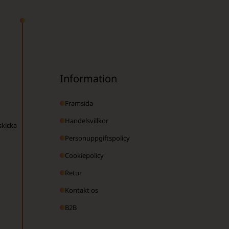
Information
Framsida
Handelsvillkor
skicka
Personuppgiftspolicy
Cookiepolicy
Retur
Kontakt os
B2B