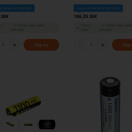
enhetspris: 90,00 SEK
Lägsta enhetspris: 86,25 SEK
 SEK
106,25 SEK
 i
-
Vi skicker ditt paket
Finns i
-
Vi skicker ditt pake
r
imorgen
lager
imorgen
+
-
+