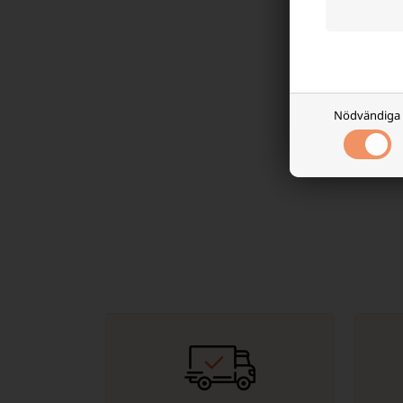
typer av bat
De flesta 1
livslängd.
Nitecore
Som med alla
Nödvändiga
potentiella 
Är en typ a
tandborstar