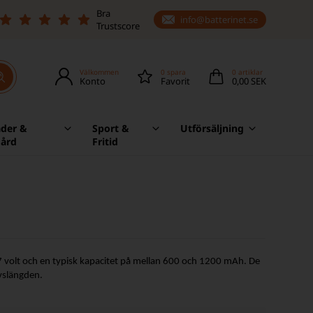
Bra
info@batterinet.se
Trustscore
Välkommen
0
spara
0
artiklar
Konto
Favorit
0,00 SEK
äder &
Sport &
Utförsäljning
gård
Fritid
,7 volt och en typisk kapacitet på mellan 600 och 1200 mAh. De
ivslängden.