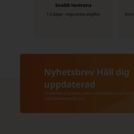
Snabb leverans
1-3 dagar - Inga dolda avgifter.
Konta
Nyhetsbrev Håll dig
uppdaterad
Få exklusiva nyheter, unika rabattkoder, inspiratio
erbjudandena från oss!