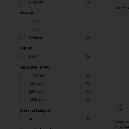
Nitecore
(3)
Sortera 
Diverse
Nyheter
(0)
Tilbud
(0)
På lager
(5)
Volt (V):
3,6V
(6)
Kapacitet (mAh)
1.100 mAh
(2)
750 mAh
(1)
800 mAh
(1)
1000 mAh
(2)
Kretskortsskydd
Ja
(6)
Keeppowe
1100 mA