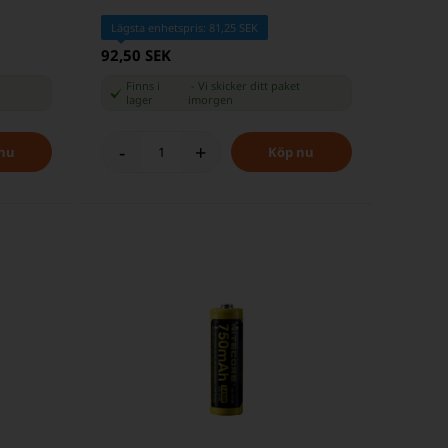
Lägsta enhetspris: 81,25 SEK
92,50 SEK
t
Finns i
-
Vi skicker ditt paket
lager
imorgen
-
+