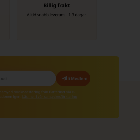
Billig frakt
Alltid snabb leverans - 1-3 dagar.
äddarsydd marknadsföring från Batterinet via e-
rationen igen.
Läs mer i vår samtyckesförklaring