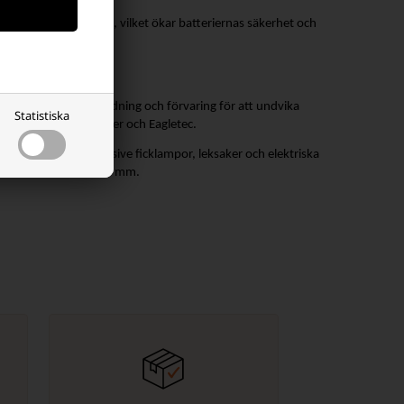
ing och kortslutning, vilket ökar batteriernas säkerhet och
s instruktioner för laddning och förvaring för att undvika
Statistiska
are; Nitecore , Keeppower och Eagletec.
oniska enheter, inklusive ficklampor, leksaker och elektriska
 och en längd på ca. 50 mm.