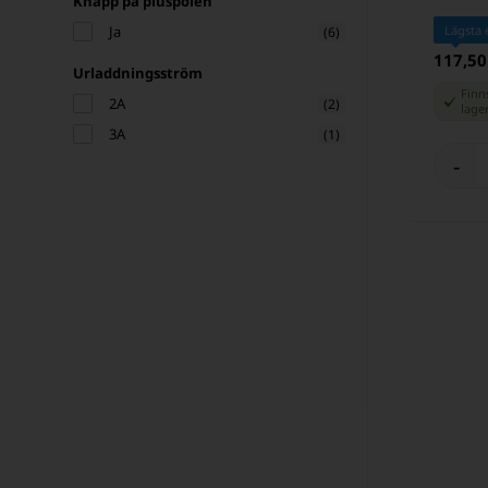
Knapp på pluspolen
Ja
Lägsta 
(6)
117,50
Urladdningsström
Finns
2A
(2)
lage
3A
(1)
-