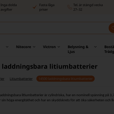
Inga dolda
Fasta låga
Tel. är stängd vecka
avgifter
priser
27–32
Nitecore
Victron
Belysning &
Bost
Ljus
Träd
 laddningsbara litiumbatterier
ier
Litiumbatterier
14500 laddningsbara litiumbatterier
ddningsbara litiumbatterier är cylindriska, har en nominell spänning på 3
r sin höga energitäthet och har en skyddskrets för att öka säkerheten och l