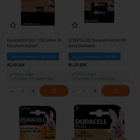
Duracell DLCR2 / CR2 Ultra 3V
2CR5/DL245 Duracell-batteri för
foto/larm batteri
Oras blandare
Lägsta enhetspris: 38,75 SEK
Lägsta enhetspris: 70,00 SEK
42,50 SEK
81,25 SEK
Finns i lager
Finns i lager
-
Vi skicker ditt paket
i dag
-
Vi skicker ditt paket
i dag
-
+
-
+