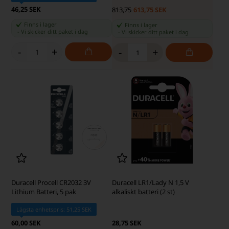
46,25 SEK
813,75
613,75 SEK
Finns i lager
Finns i lager
-
Vi skicker ditt paket
i dag
-
Vi skicker ditt paket
i dag
-
+
-
+
Duracell Procell CR2032 3V
Duracell LR1/Lady N 1,5 V
Lithium Batteri, 5 pak
alkaliskt batteri (2 st)
Lägsta enhetspris: 51,25 SEK
60,00 SEK
28,75 SEK