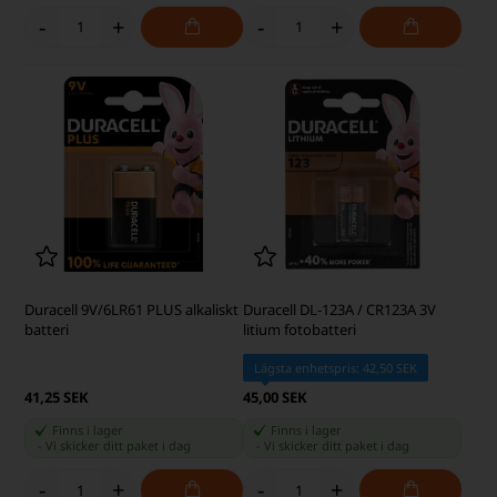
-
+
-
+
Duracell 9V/6LR61 PLUS alkaliskt
Duracell DL-123A / CR123A 3V
batteri
litium fotobatteri
Lägsta enhetspris: 42,50 SEK
41,25 SEK
45,00 SEK
Finns i lager
Finns i lager
-
Vi skicker ditt paket
i dag
-
Vi skicker ditt paket
i dag
-
+
-
+