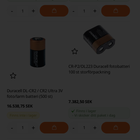
-
+
-
+
CR-P2/DL223 Duracell fotobatteri
100 st storförpackning
Duracell DL-CR2 / CR2 Ultra 3V
foto/larm batteri (500 st)
7.382,50 SEK
16.538,75 SEK
Finns i lager
Finns inte i lager
-
Vi skicker ditt paket
i dag
-
+
-
+