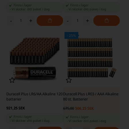
Finns i lager
Finns i lager
-
Vi skicker ditt paket
i dag
-
Vi skicker ditt paket
i dag
-
+
-
+
- 25%
Duracell Plus LR6/AA Alkaline 120
Duracell Plus LR03 / AAA Alkaline
batterier
80 st. Batterier
921,25 SEK
675,00
506,25 SEK
Finns i lager
Finns i lager
-
Vi skicker ditt paket
i dag
-
Vi skicker ditt paket
i dag