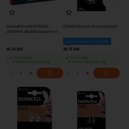
Duracell Procell INTENSE
CR2430 Duracell 3V litiumbatteri
LR03/AAA alkaliska batterier (10
st)
Lägsta enhetspris: 26,25 SEK
56,25 SEK
28,75 SEK
Finns i lager
Finns i lager
-
Vi skicker ditt paket
i dag
-
Vi skicker ditt paket
i dag
-
+
-
+