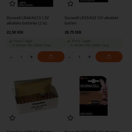
Duracell LR44/AG13 1,5V
Duracell LR23/A23 12V alkaliskt
alkaliska batterier (2 st)
batteri
22,50 SEK
28,75 SEK
Finns i lager
Finns i lager
-
Vi skicker ditt paket
i dag
-
Vi skicker ditt paket
i dag
-
+
-
+
Camelion LR06/AA Alkaline
Duracell LR27/A27 12V alkaliskt