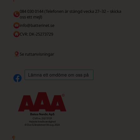
084 030 0144 (Telefonen är stängd vecka 27–32 – skicka
oss ett mejl)
info@batterinet.se
CVR: DK-25273729
Se ruttanvisningar