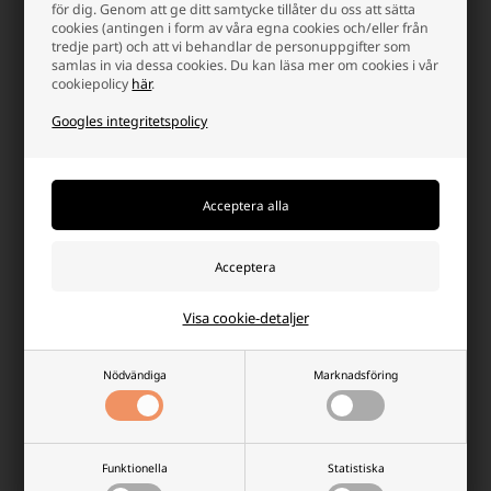
för dig. Genom att ge ditt samtycke tillåter du oss att sätta
cookies (antingen i form av våra egna cookies och/eller från
tredje part) och att vi behandlar de personuppgifter som
samlas in via dessa cookies. Du kan läsa mer om cookies i vår
cookiepolicy
här
.
Googles integritetspolicy
CR2016 Duracell 3V litiumbatteri
Duracell Procell INTENSE LR14/C
(2 ST.)
alkaliska batterier (10 st)
Lägsta enhetspris: 28,75 SEK
32,50 SEK
137,50 SEK
Finns i lager
Finns i lager
Visa cookie-detaljer
-
Vi skicker ditt paket
i dag
-
Vi skicker ditt paket
i dag
-
+
-
+
Nödvändiga
Marknadsföring
Funktionella
Statistiska