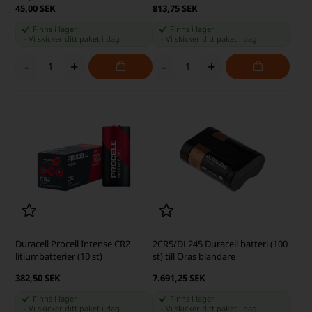
45,00 SEK
813,75 SEK
Finns i lager
Finns i lager
-
Vi skicker ditt paket
i dag
-
Vi skicker ditt paket
i dag
-
+
-
+
Duracell Procell Intense CR2
2CR5/DL245 Duracell batteri (100
litiumbatterier (10 st)
st) till Oras blandare
382,50 SEK
7.691,25 SEK
Finns i lager
Finns i lager
-
Vi skicker ditt paket
i dag
-
Vi skicker ditt paket
i dag