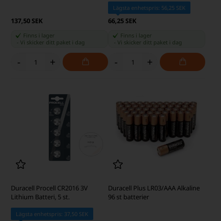
Lägsta enhetspris: 56,25 SEK
137,50 SEK
66,25 SEK
Finns i lager
Finns i lager
-
Vi skicker ditt paket
i dag
-
Vi skicker ditt paket
i dag
-
+
-
+
Duracell Procell CR2016 3V
Duracell Plus LR03/AAA Alkaline
Lithium Batteri, 5 st.
96 st batterier
Lägsta enhetspris: 37,50 SEK