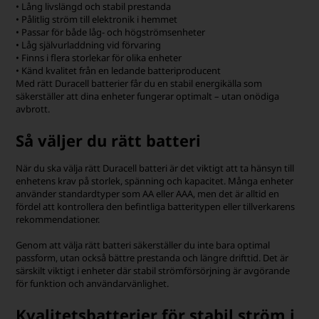
• Lång livslängd och stabil prestanda
• Pålitlig ström till elektronik i hemmet
• Passar för både låg- och högströmsenheter
• Låg självurladdning vid förvaring
• Finns i flera storlekar för olika enheter
• Känd kvalitet från en ledande batteriproducent
Med rätt Duracell batterier får du en stabil energikälla som
säkerställer att dina enheter fungerar optimalt – utan onödiga
avbrott.
Så väljer du rätt batteri
När du ska välja rätt Duracell batteri är det viktigt att ta hänsyn till
enhetens krav på storlek, spänning och kapacitet. Många enheter
använder standardtyper som AA eller AAA, men det är alltid en
fördel att kontrollera den befintliga batteritypen eller tillverkarens
rekommendationer.
Genom att välja rätt batteri säkerställer du inte bara optimal
passform, utan också bättre prestanda och längre drifttid. Det är
särskilt viktigt i enheter där stabil strömförsörjning är avgörande
för funktion och användarvänlighet.
Kvalitetsbatterier för stabil ström i