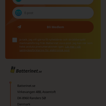
Ja tack, jag vill gärna få nyhetsbrev och skräddarsydd
marknadsföring från Batterinet via e-post. Jag kan när som
helst avsluta prenumerationen igen.
Läs mer i vår
samtyckesförklaring för elektronisk post
Batterinet.se
Virkevangen 48B, Assentoft
DK-8960 Randers SØ
Danmark