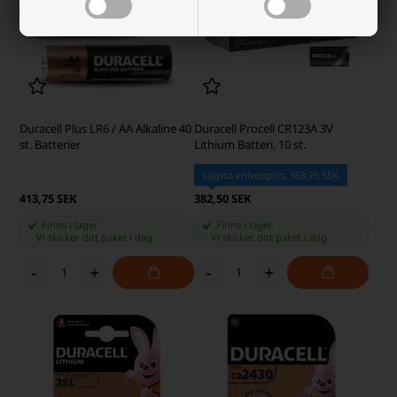
Duracell Plus LR6 / AA Alkaline 40
Duracell Procell CR123A 3V
st. Batterier
Lithium Batteri, 10 st.
Lägsta enhetspris: 368,75 SEK
413,75 SEK
382,50 SEK
Finns i lager
Finns i lager
-
Vi skicker ditt paket
i dag
-
Vi skicker ditt paket
i dag
-
+
-
+