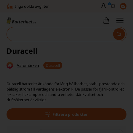
0
Inga dolda avgifter
Fasta låga priser
Tel. är stängd vecka 27–32
Bra Trustscore
Duracell
Billig leverans från 49,-
Varumärken
Duracell
Snabb leverans - 1-3 dagar
Inga dolda avgifter
Duracell batterier är kända för lång hållbarhet, stabil prestanda och
pålitlig ström till vardagens elektronik. De passar för fjärrkontroller,
Fasta låga priser
leksaker, ficklampor och andra enheter där kvalitet och
driftsäkerhet är viktigt.
Tel. är stängd vecka 27–32
Filtrera produkter
Bra Trustscore