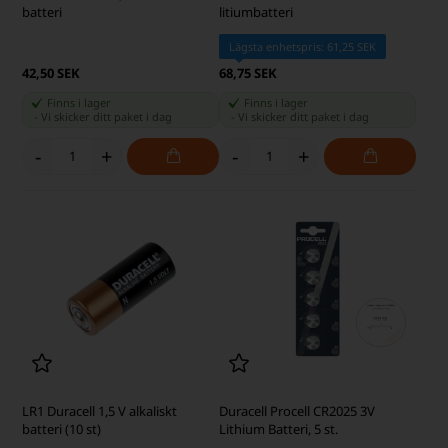
batteri
litiumbatteri
Lägsta enhetspris: 61,25 SEK
42,50 SEK
68,75 SEK
Finns i lager
Finns i lager
-
Vi skicker ditt paket
i dag
-
Vi skicker ditt paket
i dag
-
+
-
+
LR1 Duracell 1,5 V alkaliskt
Duracell Procell CR2025 3V
batteri (10 st)
Lithium Batteri, 5 st.