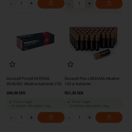
-
+
-
+
Duracell Procell INTENSE
Duracell Plus LR03/AAA Alkaline
9V/6LR61 Alkaline-batterier (10)
120 st batterier
200,00 SEK
921,25 SEK
Finns i lager
Finns i lager
-
Vi skicker ditt paket
i dag
-
Vi skicker ditt paket
i dag
-
+
-
+