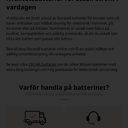
vardagen
Vi erbjuder ett brett utbud av Duracell batterier för kunder som vill
ha en driftsäker och hållbar lösning för elektronik i hemmet, på
kontoret eller på fritiden. Sortimentet är utvalt med fokus på
kvalitet, kompatibilitet och pålitlig prestanda, så att du enkelt kan
hitta det batteri som passar ditt behov.
Beställ dina Duracell batterier online och få en stabil, hållbar och
pålitlig strömförsörjning till vardagens enheter.
Se även våra
L91/AA batterier
, om du söker lithium batterier med
extra lång livslängd och hög prestanda för elektronisk utrustning.
¨¨
Varför handla på batterinet?
Det finns många goda skäl, men här är några