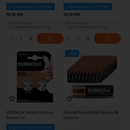
Lägsta enhetspris: 82,50 SEK
Lägsta enhetspris: 27,50 SEK
92,50 SEK
32,50 SEK
Finns i lager
Finns i lager
-
Vi skicker ditt paket
i dag
-
Vi skicker ditt paket
i dag
-
+
-
+
- 25%
SKÄRP PRIS - SKÄRP PRIS
CR2450 3V Duracell Lithium
Duracell Plus LR6/AA Alkaline 96
batteri 2 st
batterier
Lägsta enhetspris: 42,50 SEK