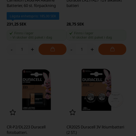
Batterier, 60 st. förpackning
batteri
Lägsta enhetspris: 185,00 SEK
231,25 SEK
28,75 SEK
Finns i lager
Finns i lager
-
Vi skicker ditt paket
i dag
-
Vi skicker ditt paket
i dag
-
+
-
+
CR-P2/DL223 Duracell
CR2025 Duracell 3V litiumbatteri
fotobatteri.
(2 ST.)