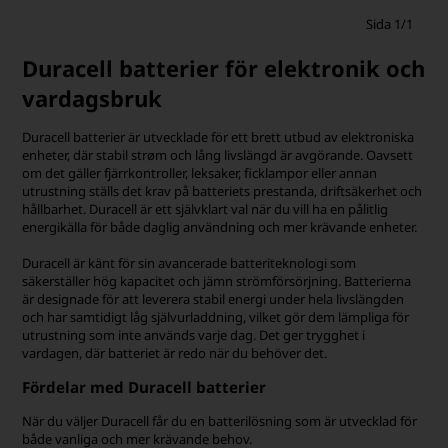
Sida 1/1
Duracell batterier för elektronik och
vardagsbruk
Duracell batterier är utvecklade för ett brett utbud av elektroniska
enheter, där stabil strøm och lång livslängd är avgörande. Oavsett
om det gäller fjärrkontroller, leksaker, ficklampor eller annan
utrustning ställs det krav på batteriets prestanda, driftsäkerhet och
hållbarhet. Duracell är ett självklart val när du vill ha en pålitlig
energikälla för både daglig användning och mer krävande enheter.
Duracell är känt för sin avancerade batteriteknologi som
säkerställer hög kapacitet och jämn strömförsörjning. Batterierna
är designade för att leverera stabil energi under hela livslängden
och har samtidigt låg självurladdning, vilket gör dem lämpliga för
utrustning som inte används varje dag. Det ger trygghet i
vardagen, där batteriet är redo när du behöver det.
Fördelar med Duracell batterier
När du väljer Duracell får du en batterilösning som är utvecklad för
både vanliga och mer krävande behov.