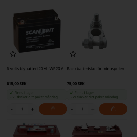
6-volts blybatteri 20 Ah WP20-6
Raco batterisko för minuspolen
615,00 SEK
75,00 SEK
Finns i lager
Finns i lager
-
Vi skicker ditt paket
måndag
-
Vi skicker ditt paket
måndag
-
+
-
+