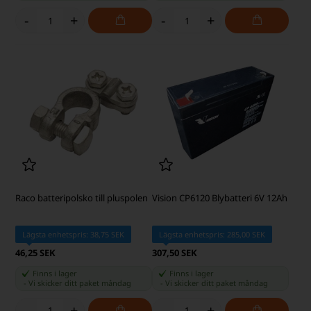
-
+
-
+
Raco batteripolsko till pluspolen
Vision CP6120 Blybatteri 6V 12Ah
Lägsta enhetspris: 38,75 SEK
Lägsta enhetspris: 285,00 SEK
46,25 SEK
307,50 SEK
Finns i lager
Finns i lager
-
Vi skicker ditt paket
måndag
-
Vi skicker ditt paket
måndag
-
+
-
+