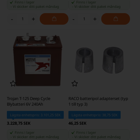
Finns i lager
Finns i lager
-
Vi skicker ditt paket
måndag
-
Vi skicker ditt paket
måndag
-
+
-
+
Trojan T-125 Deep Cycle
RACO batteripol adapterset (typ
Blybatteri 6V 240Ah
1 till typ 3)
Lägsta enhetspris: 3.101,25 SEK
Lägsta enhetspris: 38,75 SEK
3.228,75 SEK
46,25 SEK
Finns i lager
Finns i lager
-
Vi skicker ditt paket
måndag
-
Vi skicker ditt paket
måndag