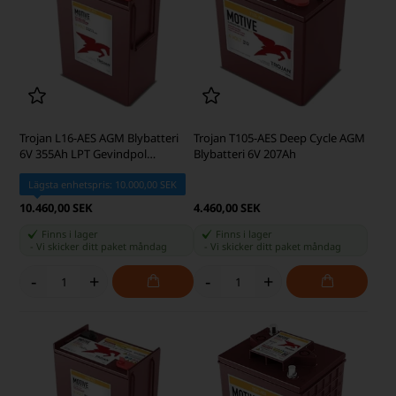
Trojan L16-AES AGM Blybatteri
Trojan T105-AES Deep Cycle AGM
6V 355Ah LPT Gevindpol
Blybatteri 6V 207Ah
5/16UNC
Lägsta enhetspris: 10.000,00 SEK
10.460,00 SEK
4.460,00 SEK
Finns i lager
Finns i lager
-
Vi skicker ditt paket
måndag
-
Vi skicker ditt paket
måndag
-
+
-
+