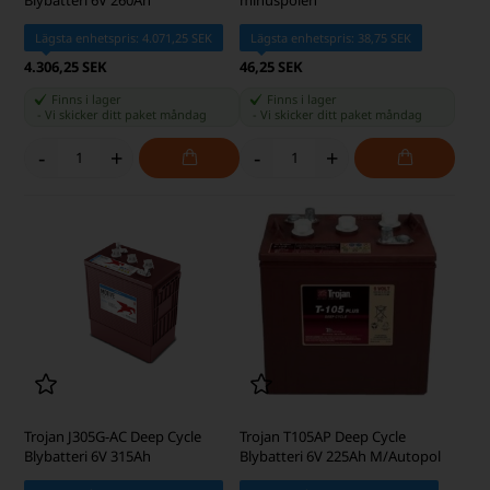
Lägsta enhetspris: 4.071,25 SEK
Lägsta enhetspris: 38,75 SEK
4.306,25 SEK
46,25 SEK
Finns i lager
Finns i lager
-
Vi skicker ditt paket
måndag
-
Vi skicker ditt paket
måndag
-
+
-
+
Trojan J305G-AC Deep Cycle
Trojan T105AP Deep Cycle
Blybatteri 6V 315Ah
Blybatteri 6V 225Ah M/Autopol