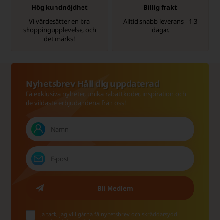
Hög kundnöjdhet
Billig frakt
Vi värdesätter en bra
Alltid snabb leverans - 1-3
shoppingupplevelse, och
dagar.
det märks!
Nyhetsbrev Håll dig uppdaterad
Få exklusiva nyheter, unika rabattkoder, inspiration och
de vildaste erbjudandena från oss!
Ja tack, jag vill gärna få nyhetsbrev och skräddarsydd