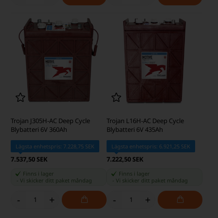
Trojan J305H-AC Deep Cycle
Trojan L16H-AC Deep Cycle
Blybatteri 6V 360Ah
Blybatteri 6V 435Ah
Lägsta enhetspris: 7.228,75 SEK
Lägsta enhetspris: 6.921,25 SEK
7.537,50 SEK
7.222,50 SEK
Finns i lager
Finns i lager
-
Vi skicker ditt paket
måndag
-
Vi skicker ditt paket
måndag
-
+
-
+