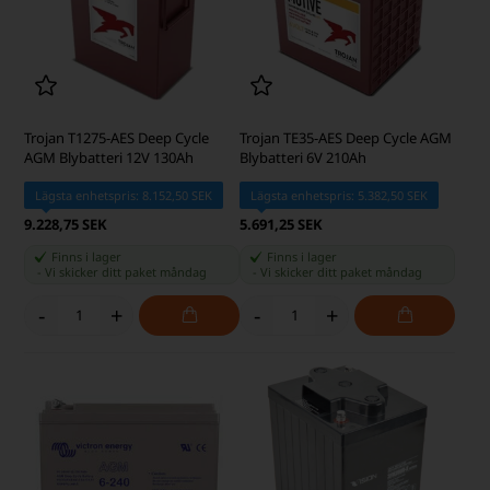
Trojan T1275-AES Deep Cycle
Trojan TE35-AES Deep Cycle AGM
AGM Blybatteri 12V 130Ah
Blybatteri 6V 210Ah
Lägsta enhetspris: 8.152,50 SEK
Lägsta enhetspris: 5.382,50 SEK
9.228,75 SEK
5.691,25 SEK
Finns i lager
Finns i lager
-
Vi skicker ditt paket
måndag
-
Vi skicker ditt paket
måndag
-
+
-
+