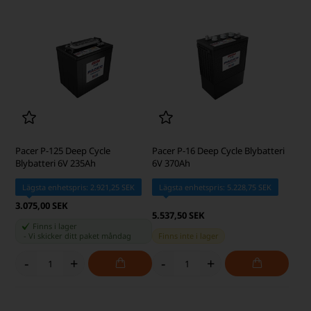
Pacer P-125 Deep Cycle
Pacer P-16 Deep Cycle Blybatteri
Blybatteri 6V 235Ah
6V 370Ah
Lägsta enhetspris: 2.921,25 SEK
Lägsta enhetspris: 5.228,75 SEK
3.075,00 SEK
5.537,50 SEK
Finns i lager
-
Vi skicker ditt paket
måndag
Finns inte i lager
-
+
-
+