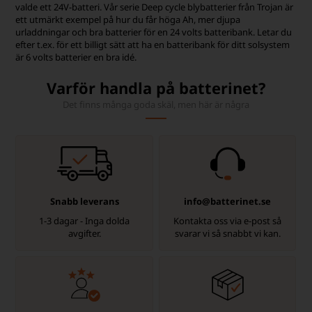
valde ett 24V-batteri. Vår serie Deep cycle blybatterier från Trojan är
ett utmärkt exempel på hur du får höga Ah, mer djupa
urladdningar och bra batterier för en 24 volts batteribank. Letar du
efter t.ex. för ett billigt sätt att ha en batteribank för ditt solsystem
är 6 volts batterier en bra idé.
Varför handla på batterinet?
Det finns många goda skäl, men här är några
Snabb leverans
info@batterinet.se
1-3 dagar - Inga dolda
Kontakta oss via e-post så
avgifter.
svarar vi så snabbt vi kan.