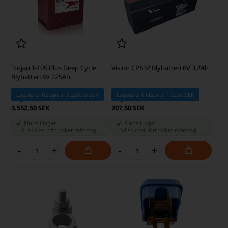
Trojan T-105 Plus Deep Cycle
Vision CP632 Blybatteri 6V 3,2Ah
Blybatteri 6V 225Ah
Lägsta enhetspris: 3.228,75 SEK
Lägsta enhetspris: 192,50 SEK
3.552,50 SEK
207,50 SEK
Finns i lager
Finns i lager
-
Vi skicker ditt paket
måndag
-
Vi skicker ditt paket
måndag
-
+
-
+