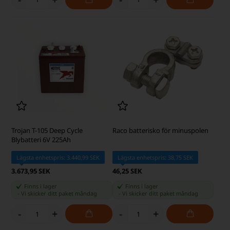
Trojan T-105 Deep Cycle
Raco batterisko för minuspolen
Blybatteri 6V 225Ah
Lägsta enhetspris: 3.440,99 SEK
Lägsta enhetspris: 38,75 SEK
3.673,95 SEK
46,25 SEK
Finns i lager
Finns i lager
-
Vi skicker ditt paket
måndag
-
Vi skicker ditt paket
måndag
-
+
-
+