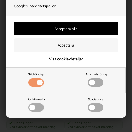
Googles integritetspolicy
Finns i lager
Finns i lager
-
Vi skicker ditt paket
måndag
-
Vi skicker ditt paket
måndag
-
+
-
+
Visa cookie-detaljer
Nödvändiga
Marknadsföring
Batteripolsko för pluspol M8
Vision 3FM180D-X Blybatteri 6V
Funktionella
Statistiska
8mm gänga med vingmutter
180Ah
75,00 SEK
3.228,75 SEK
Finns i lager
Finns i lager
-
Vi skicker ditt paket
måndag
-
Vi skicker ditt paket
måndag