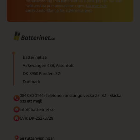
marknadsföring från Batterinet via e-post. Jag kan när som
helst avsluta prenumerationen igen.
Läs mer i vår
samtyckesförklaring för elektronisk post
Batterinet.se
Virkevangen 48B, Assentoft
DK-8960 Randers SØ
Danmark
084 030 0144 (Telefonen är stängd vecka 27–32 – skicka
oss ett mejl)
info@batterinet.se
CVR: DK-25273729
Se ruttanvisningar