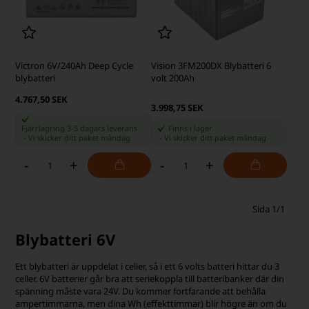
Victron 6V/240Ah Deep Cycle
Vision 3FM200DX Blybatteri 6
blybatteri
volt 200Ah
4.767,50 SEK
3.998,75 SEK
Fjärrlagring 3-5 dagars leverans
Finns i lager
-
Vi skicker ditt paket
måndag
-
Vi skicker ditt paket
måndag
-
+
-
+
Sida 1/1
Blybatteri 6V
Ett blybatteri är uppdelat i celler, så i ett 6 volts batteri hittar du 3
celler. 6V batterier går bra att seriekoppla till batteribanker där din
spänning måste vara 24V. Du kommer fortfarande att behålla
ampertimmarna, men dina Wh (effekttimmar) blir högre än om du