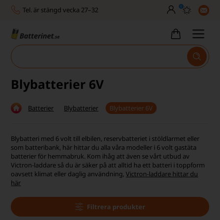
0
Tel. är stängd vecka 27–32
Bra Trustscore
Billig leverans från 49,-
Snabb leverans - 1-3 dagar
Blybatterier 6V
Inga dolda avgifter
Batterier
Blybatterier
Blybatterier 6V
Fasta låga priser
Tel. är stängd vecka 27–32
Blybatteri med 6 volt till elbilen, reservbatteriet i stöldlarmet eller
som batteribank, här hittar du alla våra modeller i 6 volt gastäta
Bra Trustscore
batterier för hemmabruk. Kom ihåg att även se vårt utbud av
Victron-laddare så du är säker på att alltid ha ett batteri i toppform
oavsett klimat eller daglig användning,
Victron-laddare hittar du
här
Filtrera produkter