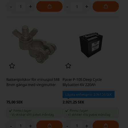
-
+
-
+
Batteripolskor för minuspol M8
Pacer P-105 Deep Cycle
8mm gänga med vingmutter
Blybatteri 6V 220Ah
Lägsta enhetspris: 2.761,25 SEK
75,00 SEK
2.921,25 SEK
Finns i lager
Finns i lager
-
Vi skicker ditt paket
måndag
-
Vi skicker ditt paket
måndag
-
+
-
+