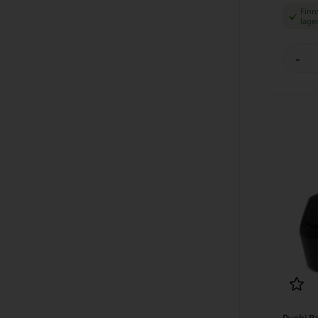
Finns
lage
-
Ryobi Ba