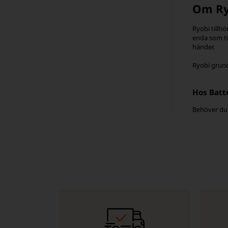
Om Ry
Ryobi tillh
enda som ti
händer.
Ryobi grund
Hos Batt
Behöver du e