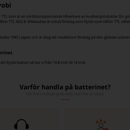
obi
ör TTI, som är en världsomspännande tillverkare av kvalitetsprodukter för gör
llhör TTI. AEG & Milwaukee är också företag som Ryobi som tillhör TTI, vilket
ades 1943 i Japan och är idag ett medelstort företag på den globala scenen
erinet
tt Ryobi-batteri så har vi från 10,8 Volt till 18 Volt.
Varför handla på batterinet?
Det finns många goda skäl, men här är några