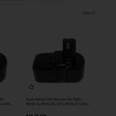
Sida 1/1
NE+
Ryobi Batteri 18V litiumjon för ONE+
5 4,0Ah
RB18L15, RB18, BPL1815, RB18L25 5,0Ah
(kompatibel)
846,25 SEK