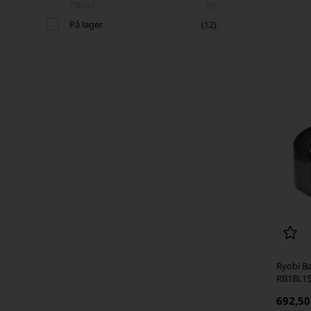
Tilbud
(0)
På lager
(12)
Ryobi Ba
RB18L15,
BPL1815
692,50