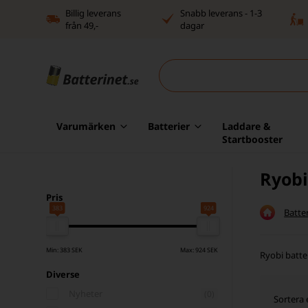
Billig leverans
Snabb leverans - 1-3
från 49,-
dagar
Varumärken
Batterier
Laddare &
Startbooster
Ryobi
Pris
383
924
Batter
Min: 383 SEK
Max: 924 SEK
Ryobi batter
Diverse
Nyheter
(0)
Sortera 