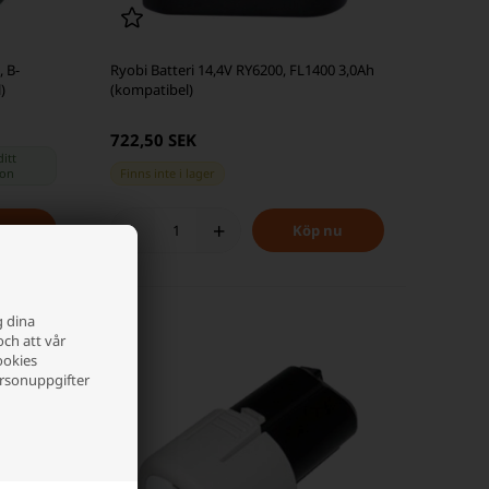
, B-
Ryobi Batteri 14,4V RY6200, FL1400 3,0Ah
)
(kompatibel)
722,50 SEK
ditt
gon
Finns inte i lager
-
+
g dina
och att vår
ookies
ersonuppgifter