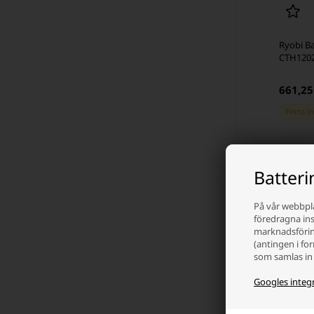
Ryobi Ba
CTH1202
661,25
Finns in
-
Batter
På vår webbpla
föredragna inst
marknadsföring
(antingen i fo
som samlas in 
Googles integr