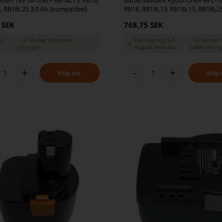
, RB18L25 3,0 Ah (kompatibel)
RB18, RB18L13, RB18L15, RB18L25
RB18L40
 SEK
768,75 SEK
 i
-
Vi skicker ditt paket
Fjärrlagring 3-5
-
Vi skicker 
r
imorgon
dagars leverans
paket
imor
+
-
+