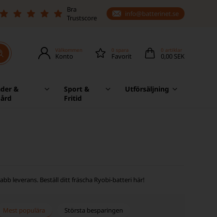
Bra
info@batterinet.se
Trustscore
Välkommen
0
spara
0
artiklar
Konto
Favorit
0,00 SEK
äder &
Sport &
Utförsäljning
gård
Fritid
snabb leverans. Beställ ditt fräscha Ryobi-batteri här!
Mest populära
Största besparingen