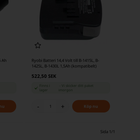
5 Ah
Ryobi Batteri 14,4 Volt till B-1415L, B-
1425L, B-1430L 1,5Ah (kompatibelt)
522,50 SEK
Finns i
-
Vi skicker ditt paket
lager
imorgon
-
+
Sida 1/1