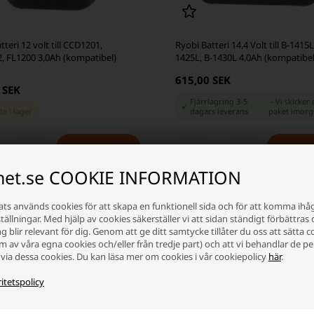
tteri 12 volt till CCD1201,
Ryobi Batteri 14,4 Volt till B-1415L
, FL1200 3,0Ah (kompatibel)
1425L, B-1430L 4,0Ah (kompatibel
615,00 SEK
 SEK
Fjärrlagring 3-5
-
Vi skicker 
te i lager
dagars leverans
paket
imor
+
-
+
inet.se COOKIE INFORMATION
ts används cookies för att skapa en funktionell sida och för att komma ihå
ällningar. Med hjälp av cookies säkerställer vi att sidan ständigt förbättras 
 blir relevant för dig. Genom att ge ditt samtycke tillåter du oss att sätta c
rm av våra egna cookies och/eller från tredje part) och att vi behandlar de p
via dessa cookies. Du kan läsa mer om cookies i vår cookiepolicy
här
.
itetspolicy