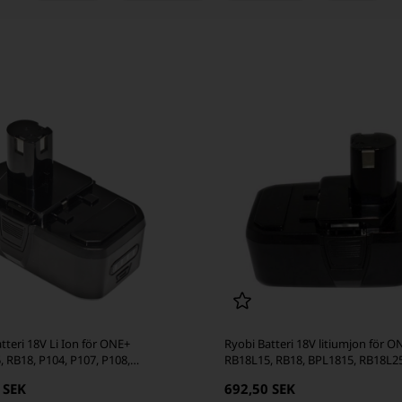
tteri 18V Li Ion för ONE+
Ryobi Batteri 18V litiumjon för O
 RB18, P104, P107, P108,
RB18L15, RB18, BPL1815, RB18L2
, RB18L25 4.0Ah (kompatibel)
(kompatibel)
 SEK
692,50 SEK