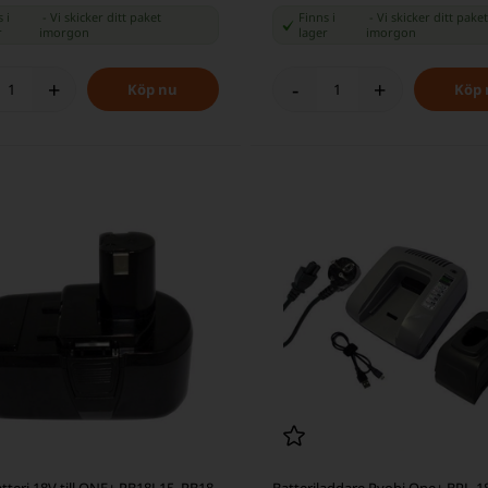
 i
-
Vi skicker ditt paket
Finns i
-
Vi skicker ditt paket
r
imorgon
lager
imorgon
+
-
+
tteri 18V till ONE+ RB18L15, RB18,
Batteriladdare Ryobi One+ BPL-1