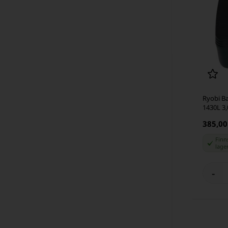
Ryobi Ba
1430L 3,
385,00
Finns
lage
-