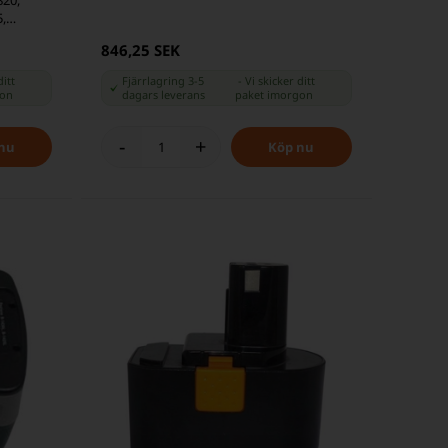
,
846,25 SEK
ditt
Fjärrlagring 3-5
-
Vi skicker ditt
gon
dagars leverans
paket
imorgon
-
+