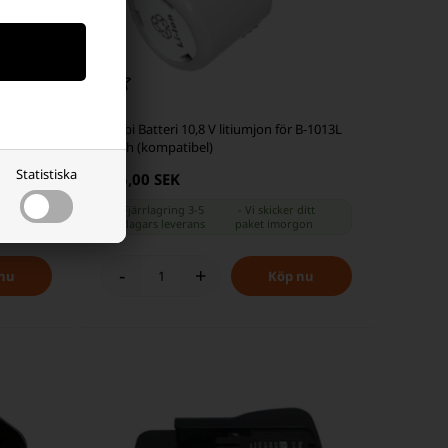
Ryobi Batteri 10,8 V litiumjon för B-1013L
tibel)
2,0Ah (kompatibel)
Statistiska
385,00 SEK
ditt
Fjärrlagring 3-5
-
Vi skicker ditt
gon
dagars leverans
paket
imorgon
-
+