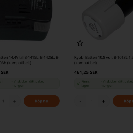
tteri 14,4V till B-1415L, B-1425L, B-
Ryobi Batteri 10,8 volt B-1013L 1,
0Ah (kompatibelt)
(kompatibel)
 SEK
461,25 SEK
 i
-
Vi skicker ditt paket
Finns i
-
Vi skicker ditt paket
r
imorgon
lager
imorgon
+
-
+