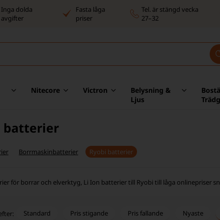
Inga dolda
Fasta låga
Tel. är stängd vecka
avgifter
priser
27–32
Nitecore
Victron
Belysning &
Bost
Ljus
Träd
 batterier
ier
Borrmaskinbatterier
Ryobi batterier
ier för borrar och elverktyg, Li Ion batterier till Ryobi till låga onlinepriser 
Standard
Pris stigande
Pris fallande
Nyaste
efter: