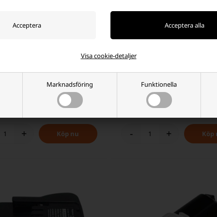
Visa cookie-detaljer
tteri 18V för CS1800, FL1800,
Ryobi 18-voltsbatteri för BIW180,
,0Ah (kompatibel)
CCW180L, CW-1800 3,0 Ah (kompa
Marknadsföring
Funktionella
 SEK
922,50 SEK
 i
-
Vi skicker ditt paket
Fjärrlagring 3-5
-
Vi skicker 
r
imorgon
dagars leverans
paket
imor
+
-
+