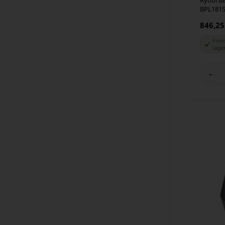
BPL1815
846,25
Finns
lage
-