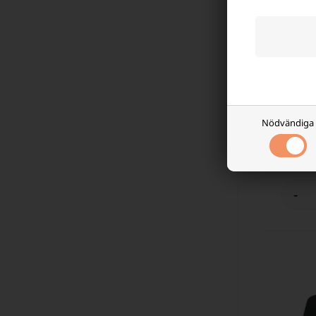
Ryobi Ba
VC180 3
Nödvändiga
738,75
Finns
lage
-