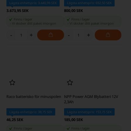
4.525,00 SEK
2.475,00 SEK
Finns i lager
Finns i lager
-
Vi skicker ditt paket
imorgon
-
Vi skicker ditt paket
imorgon
-
+
-
+
Trojan T-105 Deep Cycle
NPP Power AGM Blybatteri 12V
Blybatteri 6V 225Ah
20Ah
Lägsta enhetspris: 3.440,99 SEK
Lägsta enhetspris: 692,50 SEK
3.673,95 SEK
800,00 SEK