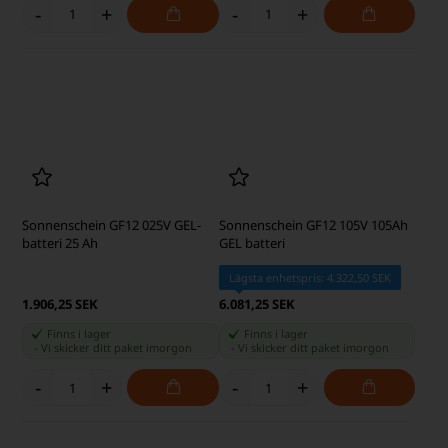
Optima RED TOP 50Ah Bilbatteri
Vision CP1232 Blybatteri 12V
804-250 RTU-4.2
3,2Ah
Lägsta enhetspris: 231,25 SEK
3.100,00 SEK
261,25 SEK
Finns i lager
Finns i lager
-
Vi skicker ditt paket
imorgon
-
Vi skicker ditt paket
imorgon
-
+
-
+