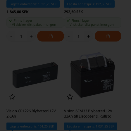
Lägsta enhetspris: 1.691,25 SEK
Lägsta enhetspris: 192,50 SEK
1.845,00 SEK
292,50 SEK
Finns i lager
Finns i lager
-
Vi skicker ditt paket
imorgon
-
Vi skicker ditt paket
imorgon
-
+
-
+
Vision CP1226 Blybatteri 12V
Vision 6FM33 Blybatteri 12V
2,6Ah
33Ah till Elscooter & Rullstol
Lägsta enhetspris: 161,25 SEK
Lägsta enhetspris: 1.031,25 SEK