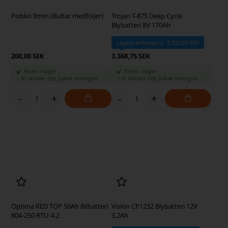
Vision 6FM100 Blybatteri 12V
Vision 6FM33 Batteri till
100Ah till Elscooter & Rullstol
Trädgårdstraktor 12V 33Ah + Pol
till Vänster
Lägsta enhetspris: 2.921,25 SEK
Lägsta enhetspris: 1.075,00 SEK
3.152,50 SEK
1.152,50 SEK
Finns i lager
Finns i lager
-
Vi skicker ditt paket
imorgon
-
Vi skicker ditt paket
imorgon
-
+
-
+