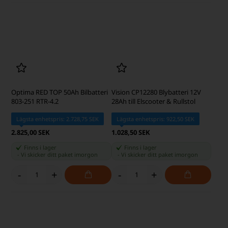
-
+
-
+
Vision CP1260 Blybatteri 12V 5Ah
Optima YELLOW TOP 55Ah
Lägsta enhetspris: 222,50 SEK
Bilbatteri 814-254 YT U-4.2
2.915,00 SEK
261,25 SEK
Finns i lager
Finns i lager
-
Vi skicker ditt paket
imorgon
-
Vi skicker ditt paket
imorgon
-
+
-
+