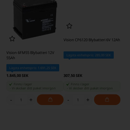
Raco batteripolsko till pluspolen
NPP Power AGM Blybatteri 12V
12Ah
Lägsta enhetspris: 38,75 SEK
Lägsta enhetspris: 361,25 SEK
46,25 SEK
446,25 SEK
Finns i lager
Finns i lager
-
Vi skicker ditt paket
imorgon
-
Vi skicker ditt paket
imorgon
-
+
-
+
Vision 6FM55 Blybatteri 12V
Vision CP6120 Blybatteri 6V 12Ah