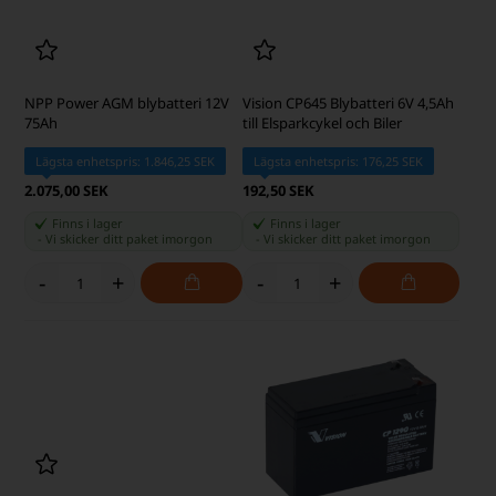
NPP Power AGM blybatteri 12V
Vision CP645 Blybatteri 6V 4,5Ah
75Ah
till Elsparkcykel och Biler
Lägsta enhetspris: 1.846,25 SEK
Lägsta enhetspris: 176,25 SEK
2.075,00 SEK
192,50 SEK
Finns i lager
Finns i lager
-
Vi skicker ditt paket
imorgon
-
Vi skicker ditt paket
imorgon
-
+
-
+