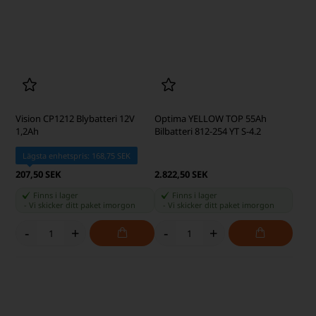
-
+
-
+
Vision CP1212 Blybatteri 12V
Optima YELLOW TOP 55Ah
1,2Ah
Bilbatteri 812-254 YT S-4.2
Lägsta enhetspris: 168,75 SEK
207,50 SEK
2.822,50 SEK
Finns i lager
Finns i lager
-
Vi skicker ditt paket
imorgon
-
Vi skicker ditt paket
imorgon
-
+
-
+