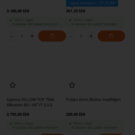
Polsko 8mm (Bultar medföljer)
Trojan T-875 Deep Cycle
Blybatteri 8V 170Ah
Lägsta enhetspris: 3.200,00 SEK
200,00 SEK
3.368,75 SEK
Finns i lager
Finns i lager
-
Vi skicker ditt paket
imorgon
-
Vi skicker ditt paket
imorgon
-
+
-
+