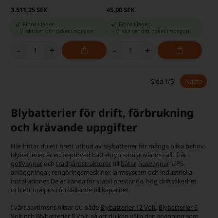
6-volts blybatteri 20 Ah WP20-6
Raco batterisko för minuspolen
615,00 SEK
75,00 SEK
Finns i lager
Finns i lager
-
Vi skicker ditt paket
imorgon
-
Vi skicker ditt paket
imorgon
-
+
-
+
NPP Power AGM blybatteri 12V
Vision 6FM120 Blybatteri 12V
55Ah
120Ah