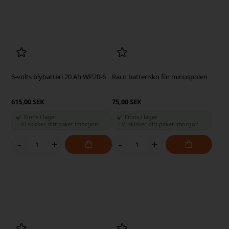
Optima YELLOW TOP 75Ah
Polsko 6mm (Bultar medföljer)
Bilbatteri 851-187 YT S-5.5
3.795,00 SEK
200,00 SEK
Finns i lager
Finns i lager
-
Vi skicker ditt paket
imorgon
-
Vi skicker ditt paket
imorgon
-
+
-
+