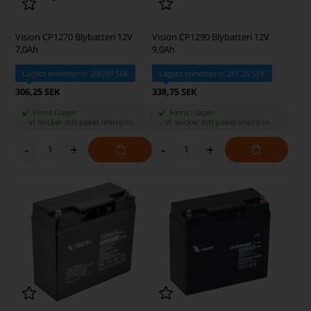
Vision CP1270 Blybatteri 12V
Vision CP1290 Blybatteri 12V
7,0Ah
9,0Ah
Lägsta enhetspris: 200,00 SEK
Lägsta enhetspris: 261,25 SEK
306,25 SEK
338,75 SEK
Finns i lager
Finns i lager
-
Vi skicker ditt paket
imorgon
-
Vi skicker ditt paket
imorgon
-
+
-
+