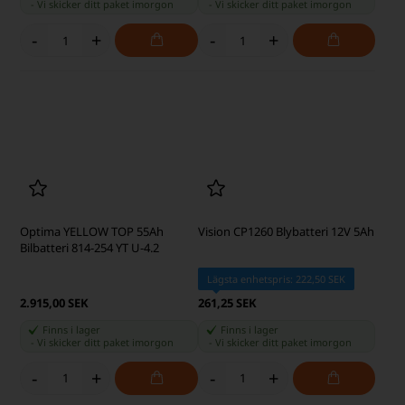
Finns i lager
Finns i lager
-
Vi skicker ditt paket
imorgon
-
Vi skicker ditt paket
imorgon
-
+
-
+
Raco batterisko för minuspolen
NPP Power AGM Blybatteri 12V
2,3Ah
Lägsta enhetspris: 38,75 SEK
Lägsta enhetspris: 153,75 SEK
46,25 SEK
185,00 SEK
Finns i lager
Finns i lager
-
Vi skicker ditt paket
imorgon
-
Vi skicker ditt paket
imorgon