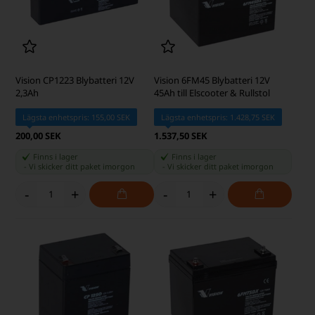
Vision CP1223 Blybatteri 12V
Vision 6FM45 Blybatteri 12V
2,3Ah
45Ah till Elscooter & Rullstol
Lägsta enhetspris: 155,00 SEK
Lägsta enhetspris: 1.428,75 SEK
200,00 SEK
1.537,50 SEK
Finns i lager
Finns i lager
-
Vi skicker ditt paket
imorgon
-
Vi skicker ditt paket
imorgon
-
+
-
+