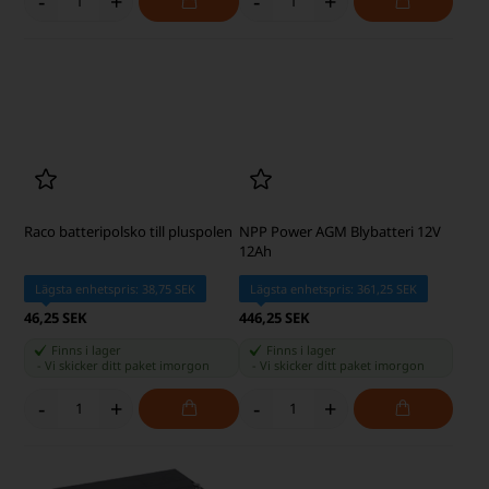
12 volts blybatteri 7,2 Ah CP1272
NPP Power AGM blybatteri 12V
F2 6,3mm
35Ah
Lägsta enhetspris: 242,50 SEK
Lägsta enhetspris: 1.075,00 SEK
321,25 SEK
1.121,25 SEK
Finns i lager
Finns i lager
-
Vi skicker ditt paket
imorgon
-
Vi skicker ditt paket
imorgon
-
+
-
+