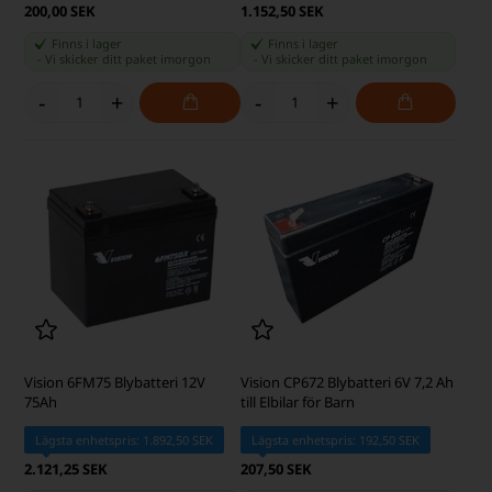
200,00 SEK
1.152,50 SEK
Finns i lager
Finns i lager
-
Vi skicker ditt paket
imorgon
-
Vi skicker ditt paket
imorgon
-
+
-
+
Vision 6FM75 Blybatteri 12V
Vision CP672 Blybatteri 6V 7,2 Ah
75Ah
till Elbilar för Barn
Lägsta enhetspris: 1.892,50 SEK
Lägsta enhetspris: 192,50 SEK
2.121,25 SEK
207,50 SEK