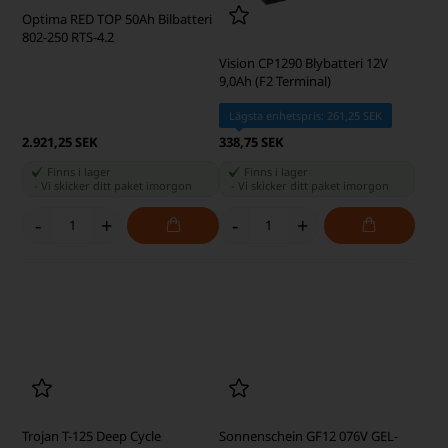
Optima RED TOP 50Ah Bilbatteri
Vision CP1290 Blybatteri 12V
802-250 RTS-4.2
9,0Ah (F2 Terminal)
Lägsta enhetspris: 261,25 SEK
2.921,25 SEK
338,75 SEK
Finns i lager
Finns i lager
-
Vi skicker ditt paket
imorgon
-
Vi skicker ditt paket
imorgon
-
+
-
+