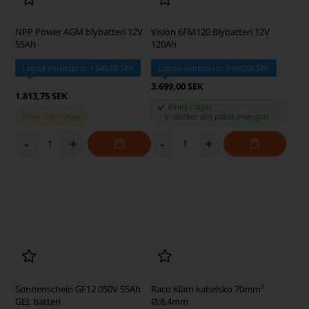
Sonnenschein GF12 025V GEL-
batteri 25 Ah
Sonnenschein GF12 105V 105Ah
GEL batteri
Lägsta enhetspris: 4.322,50 SEK
1.906,25 SEK
6.081,25 SEK
Finns i lager
Finns i lager
-
Vi skicker ditt paket
imorgon
-
Vi skicker ditt paket
imorgon
-
+
-
+