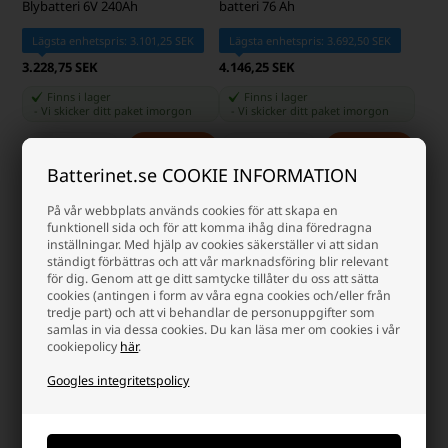
Trojan T-125 Deep Cycle
Sonnenschein GF12 076V GEL-
Blybatteri 6V 240Ah
batteri 76 Ah
Batterinet.se COOKIE INFORMATION
Lägsta enhetspris: 3.101,25 SEK
Lägsta enhetspris: 3.692,50 SEK
3.228,75 SEK
4.146,25 SEK
På vår webbplats används cookies för att skapa en
funktionell sida och för att komma ihåg dina föredragna
Finns i lager
Finns i lager
inställningar. Med hjälp av cookies säkerställer vi att sidan
-
Vi skicker ditt paket
imorgon
-
Vi skicker ditt paket
imorgon
ständigt förbättras och att vår marknadsföring blir relevant
för dig. Genom att ge ditt samtycke tillåter du oss att sätta
-
+
-
+
cookies (antingen i form av våra egna cookies och/eller från
tredje part) och att vi behandlar de personuppgifter som
samlas in via dessa cookies. Du kan läsa mer om cookies i vår
cookiepolicy
här
.
Googles integritetspolicy