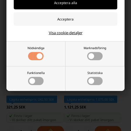
Vision CP12240 Blybatteri 12V
RACO batteripol adapterset (typ
24Ah till Golfvogn
1 till typ 3)
Visa cookie-detaljer
Lägsta enhetspris: 768,75 SEK
Lägsta enhetspris: 38,75 SEK
Nödvändiga
Marknadsföring
876,25 SEK
46,25 SEK
Finns i lager
Finns i lager
-
Vi skicker ditt paket
imorgon
-
Vi skicker ditt paket
imorgon
-
+
-
+
Funktionella
Statistiska