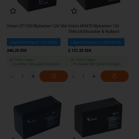
Vision CP1250 Blybatteri 12V 5Ah
Vision 6FM75 Blybatteri 12V
75Ah till Elscooter & Rullstol
Lägsta enhetspris: 192,50 SEK
Lägsta enhetspris: 1.892,50 SEK
246,25 SEK
2.121,25 SEK
Finns i lager
Finns i lager
-
Vi skicker ditt paket
imorgon
-
Vi skicker ditt paket
imorgon
-
+
-
+