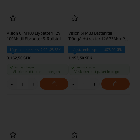
Optima RED TOP 50Ah Bilbatteri
Vision CP12280 Blybatteri 12V
803-251 RTR-4.2
28Ah till Elscooter & Rullstol
Lägsta enhetspris: 2.728,75 SEK
Lägsta enhetspris: 922,50 SEK
2.825,00 SEK
1.028,50 SEK
Finns i lager
Finns i lager
-
Vi skicker ditt paket
imorgon
-
Vi skicker ditt paket
imorgon
-
+
-
+