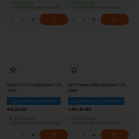
Finns i lager
Finns i lager
-
Vi skicker ditt paket
imorgon
-
Vi skicker ditt paket
imorgon
-
+
-
+
Vision CP12120 Blybatteri 12V
NPP Power AGM blybatteri 12V
12Ah
45Ah
Lägsta enhetspris: 388,75 SEK
Lägsta enhetspris: 1.413,75 SEK
476,25 SEK
1.491,25 SEK
Finns i lager
Finns i lager
-
Vi skicker ditt paket
imorgon
-
Vi skicker ditt paket
imorgon