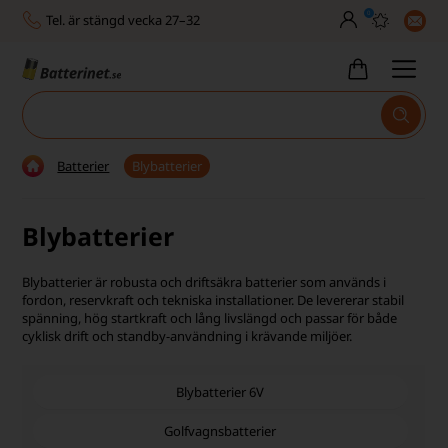
0
Tel. är stängd vecka 27–32
Bra Trustscore
Billig leverans från 49,-
Snabb leverans - 1-3 dagar
Batterier
Blybatterier
Inga dolda avgifter
Blybatterier
Fasta låga priser
Tel. är stängd vecka 27–32
Blybatterier är robusta och driftsäkra batterier som används i
fordon, reservkraft och tekniska installationer. De levererar stabil
Bra Trustscore
spänning, hög startkraft och lång livslängd och passar för både
cyklisk drift och standby-användning i krävande miljöer.
Blybatterier 6V
Golfvagnsbatterier