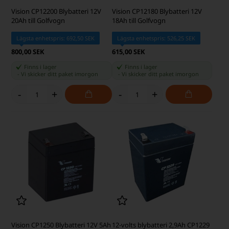
Vision CP12200 Blybatteri 12V
Vision CP12180 Blybatteri 12V
20Ah till Golfvogn
18Ah till Golfvogn
Lägsta enhetspris: 692,50 SEK
Lägsta enhetspris: 526,25 SEK
800,00 SEK
615,00 SEK
Finns i lager
Finns i lager
-
Vi skicker ditt paket
imorgon
-
Vi skicker ditt paket
imorgon
-
+
-
+
Vision CP1250 Blybatteri 12V 5Ah
12-volts blybatteri 2,9Ah CP1229