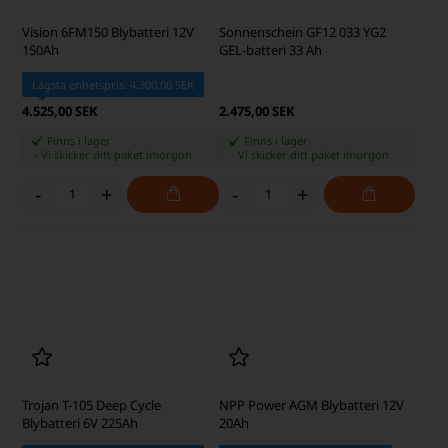
Trädgårdstraktor
Lägsta enhetspris: 1.000,00 SEK
Lägsta enhetspris: 2.921,25 SEK
1.107,50 SEK
3.152,50 SEK
Finns i lager
Finns i lager
-
Vi skicker ditt paket
imorgon
-
Vi skicker ditt paket
imorgon
-
+
-
+
Sonnenschein GF12 033 YG2
GEL-batteri 33 Ah
Vision 6FM150 Blybatteri 12V
150Ah
Lägsta enhetspris: 4.300,00 SEK