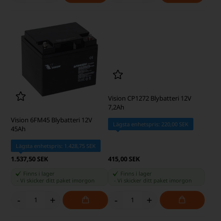
-
+
-
+
Vision 6FM45 Blybatteri 12V
Vision CP1272 Blybatteri 12V
45Ah
7,2Ah
Lägsta enhetspris: 1.428,75 SEK
Lägsta enhetspris: 220,00 SEK
1.537,50 SEK
415,00 SEK
Finns i lager
Finns i lager
-
Vi skicker ditt paket
imorgon
-
Vi skicker ditt paket
imorgon