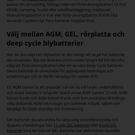
Lägsta enhetspris: 1.645,00 SEK
Lägsta enhetspris: 3.480,00 SEK
3.699,00 SEK
1.813,75 SEK
Finns i lager
Finns inte i lager
-
Vi skicker ditt paket
imorgon
-
+
-
+
Sonnenschein GF12 050V 55Ah
Raco Kläm kabelsko 70mm²
GEL batteri
Ø:8,4mm
3.511,25 SEK
45,00 SEK