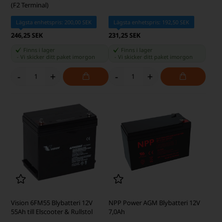
(F2 Terminal)
Lägsta enhetspris: 200,00 SEK
Lägsta enhetspris: 192,50 SEK
246,25 SEK
231,25 SEK
Finns i lager
Finns i lager
-
Vi skicker ditt paket
imorgon
-
Vi skicker ditt paket
imorgon
-
+
-
+
Vision 6FM55 Blybatteri 12V
NPP Power AGM Blybatteri 12V
55Ah till Elscooter & Rullstol
7,0Ah