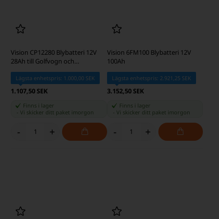
55Ah
Lägsta enhetspris: 1.691,25 SEK
Lägsta enhetspris: 285,00 SEK
1.845,00 SEK
307,50 SEK
Finns i lager
Finns i lager
-
Vi skicker ditt paket
imorgon
-
Vi skicker ditt paket
imorgon
-
+
-
+
Vision CP12280 Blybatteri 12V
Vision 6FM100 Blybatteri 12V
28Ah till Golfvogn och
100Ah