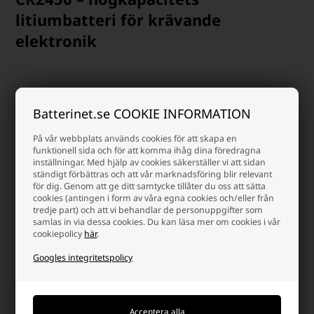
litiumbatteri för krävande
elektronik
CR2450 är ett av de mest kraftfulla knappcellsbatterierna i 24 mm-
Batterinet.se COOKIE INFORMATION
serien. Med en diameter på 24 mm och en tjocklek på 5,0 mm ger
batteriet en markant högre kapacitet än tunnare modeller som
På vår webbplats används cookies för att skapa en
CR2430 och CR2025. Det är därför idealiskt för enheter som har en
funktionell sida och för att komma ihåg dina föredragna
kontinuerlig strömförbrukning eller kräver hög energi i korta
inställningar. Med hjälp av cookies säkerställer vi att sidan
intervaller. CR2450 används typiskt i bilnycklar, medicinsk
ständigt förbättras och att vår marknadsföring blir relevant
utrustning, större klockor, cykeldatorer, smarta hem-sensorer, GPS-
för dig. Genom att ge ditt samtycke tillåter du oss att sätta
spårningsenheter och avancerade IoT-applikationer.
cookies (antingen i form av våra egna cookies och/eller från
tredje part) och att vi behandlar de personuppgifter som
samlas in via dessa cookies. Du kan läsa mer om cookies i vår
cookiepolicy
här
.
Stabil prestanda och imponerande
Googles integritetspolicy
hållbarhet