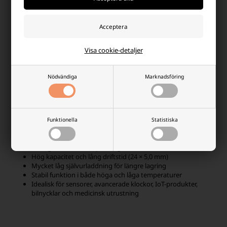
CR2450 knappcellsbatterier är utvecklade för att fungera stabilt i
både kalla och varma miljöer, vilket gör dem särskilt lämpade för
utomhuselektronik och batteridrivna sensorenheter. Den låga
självurladdningen säkerställer att batteriet behåller en stor del av
Visa cookie-detaljer
sin kapacitet även efter flera års lagring. Detta gör CR2450 till ett av
de mest driftsäkra knappcellsbatterierna på marknaden.
Nödvändiga
Marknadsföring
Fördelar med CR2450 batterier
Funktionella
Statistiska
Kraftig och stabil 3V spänning
Hög kapacitet och lång driftstid (24 × 5,0 mm)
Mycket låg självurladdning för längre lagring
Stabil funktion i både höga och låga temperaturer
Idealisk för sensorer, avancerade klockor, IoT-produkter,
bilnycklar och medicinsk utrustning