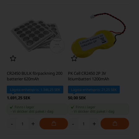
CR2450 BULK förpackning 200
PK Cell CR2450 2P 3V
batterier 620mAh
litiumbatteri 1200mAh
Lägsta enhetspris: 1.346,25 SEK
Lägsta enhetspris: 21,25 SEK
1.691,25 SEK
50,00 SEK
Finns i lager
Finns i lager
-
Vi skicker ditt paket
i dag
-
Vi skicker ditt paket
i dag
-
+
-
+