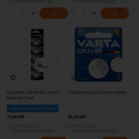
-
Vi skicker ditt paket
i dag
-
Vi skicker ditt paket
i dag
-
+
-
+
Camelion CR2450 3V Lithium
CR2450 Varta 3V Lithium batteri
Batterier, 5 pak
Lägsta enhetspris: 61,25 SEK
75,00 SEK
26,25 SEK
Finns i lager
Finns i lager
-
Vi skicker ditt paket
i dag
-
Vi skicker ditt paket
i dag