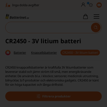
0
Inga dolda avgifter
Fasta låga priser
Tel. är stängd vecka 27–32
Bra Trustscore
CR2450 - 3V litium batteri
Billig leverans från 49,-
Batterier
Knapcellsbatterier
CR2450 - 3V litium batteri
Snabb leverans - 1-3 dagar
Inga dolda avgifter
CR2450 knappcellsbatterier är kraftfulla 3V litiumbatterier som
levererar stabil och jämn ström till små, men energikrävande
Fasta låga priser
enheter. De används bl.a. i klockor, sensorer, medicinsk utrustning,
bilnycklar, IoT-produkter och elektroniska gadgets. CR2450 är känt
för sin höga kapacitet och långa driftstid.
Tel. är stängd vecka 27–32
Bra Trustscore
Filtrera produkter