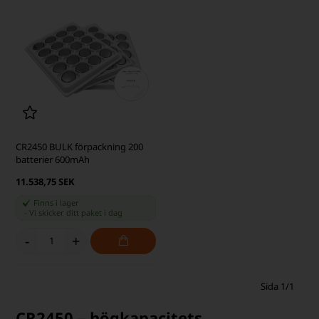
CR2450 BULK förpackning 200
batterier 600mAh
11.538,75 SEK
Finns i lager
-
Vi skicker ditt paket
i dag
-
+
Sida 1/1
CR2450 – högkapacitets