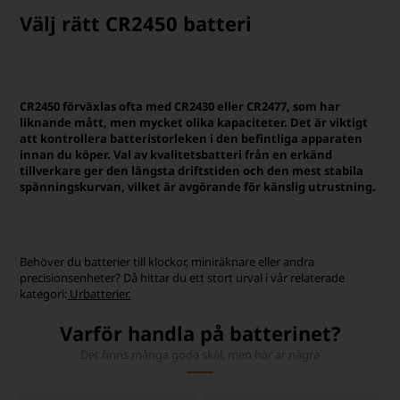
Välj rätt CR2450 batteri
CR2450 förväxlas ofta med CR2430 eller CR2477, som har
liknande mått, men mycket olika kapaciteter. Det är viktigt
att kontrollera batteristorleken i den befintliga apparaten
innan du köper. Val av kvalitetsbatteri från en erkänd
tillverkare ger den längsta driftstiden och den mest stabila
spänningskurvan, vilket är avgörande för känslig utrustning.
Behöver du batterier till klockor, miniräknare eller andra
precisionsenheter? Då hittar du ett stort urval i vår relaterade
kategori:
Urbatterier.
Varför handla på batterinet?
Det finns många goda skäl, men här är några