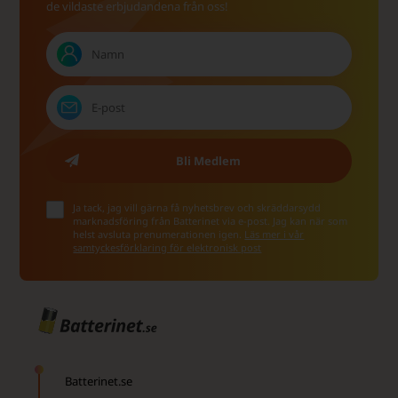
de vildaste erbjudandena från oss!
Ja tack, jag vill gärna få nyhetsbrev och skräddarsydd
marknadsföring från Batterinet via e-post. Jag kan när som
helst avsluta prenumerationen igen.
Läs mer i vår
samtyckesförklaring för elektronisk post
Batterinet.se