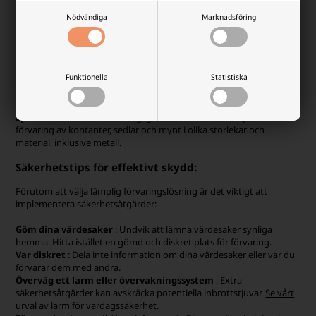
Att välja rätt förvaringsmetod beror på dina individuella behov,
budget och arten av dina värdesaker.
Nödvändiga
Marknadsföring
Kassaskåp
: Den ultimata säkerhetsnivån. Våra kassaskåp erbjuder
en hög grad av skydd mot både inbrott och brand.
Spargris
: Ett tidlöst sätt att spara pengar. Spargris finns i en
Funktionella
Statistiska
mängd olika material och utföranden, från plast till keramik och
metall, och förutom att vara funktionella kan de även vara
dekorativa.
Sparbössor
: Praktiskt för dagligt bruk. Kassaboxar är perfekta för
förvaring av kontanter, sedlar och mynt i olika storlekar och
material, inklusive metall.
Säkerhetstips för effektivt skydd:
Förutom att välja lämplig förvaringslösning är det viktigt att
implementera säkerhetsåtgärder:
Göm dina värdesaker
: Undvik att lämna värdesaker synliga
hemma. Hitta istället en gömd och diskret plats för förvaring.
Var diskret
: Dela inte information om dina värdesaker eller var du
förvarar dem med andra.
Överväg ett larm eller övervakningssystem
: Extra
säkerhetsåtgärder kan avskräcka potentiella inbrottstjuvar.
Se vårt
urval av larm för vardagssäkerhet.