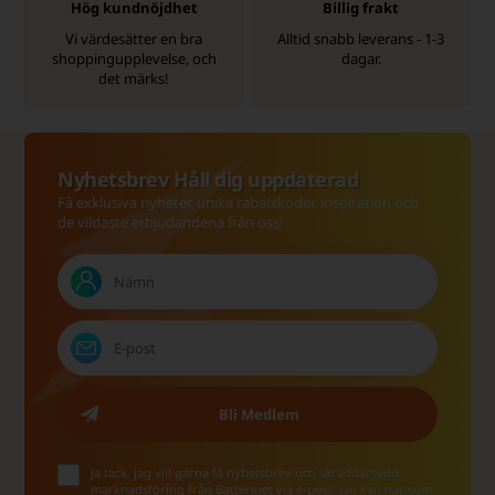
Hög kundnöjdhet
Billig frakt
Vi värdesätter en bra
Alltid snabb leverans - 1-3
shoppingupplevelse, och
dagar.
det märks!
Nyhetsbrev Håll dig uppdaterad
Få exklusiva nyheter, unika rabattkoder, inspiration och
de vildaste erbjudandena från oss!
Ja tack, jag vill gärna få nyhetsbrev och skräddarsydd
marknadsföring från Batterinet via e-post. Jag kan när som