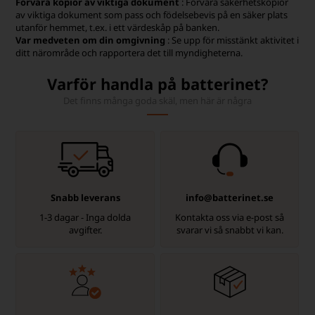
Förvara kopior av viktiga dokument
: Förvara säkerhetskopior
av viktiga dokument som pass och födelsebevis på en säker plats
utanför hemmet, t.ex. i ett värdeskåp på banken.
Var medveten om din omgivning
: Se upp för misstänkt aktivitet i
ditt närområde och rapportera det till myndigheterna.
Varför handla på batterinet?
Det finns många goda skäl, men här är några
Snabb leverans
info@batterinet.se
1-3 dagar - Inga dolda
Kontakta oss via e-post så
avgifter.
svarar vi så snabbt vi kan.