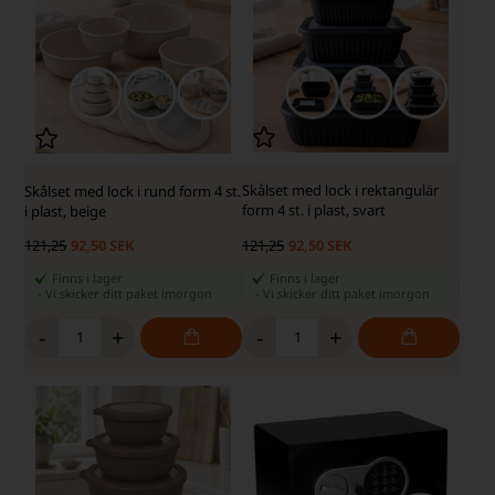
Skålset med lock i rektangulär
Skålset med lock i rund form 4 st.
form 4 st. i plast, svart
i plast, beige
121,25
92,50 SEK
121,25
92,50 SEK
Finns i lager
Finns i lager
-
Vi skicker ditt paket
imorgon
-
Vi skicker ditt paket
imorgon
-
+
-
+