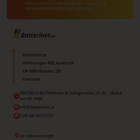
helst avsluta prenumerationen igen.
Läs mer i vår
samtyckesförklaring för elektronisk post
Batterinet.se
Virkevangen 48B, Assentoft
DK-8960 Randers SØ
Danmark
084 030 0144 (Telefonen är stängd vecka 27–32 – skicka
oss ett mejl)
info@batterinet.se
CVR: DK-25273729
Se ruttanvisningar