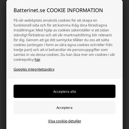
Batterinet.se COOKIE INFORMATION
MARVEL Batman Sparbössa Ø 10
x H 15 cm
På vår webbplats används cookies för att skapa en
funktionell sida och för att komma ihåg dina föredragna
22,50 SEK
inställningar. Med hjälp av cookies säkerställer vi att sidan
ständigt förbättras och att vår marknadsföring blir relevant
Finns i lager
för dig. Genom att ge ditt samtycke tillåter du oss att sätta
-
Vi skicker ditt paket
imorgon
cookies (antingen i form av våra egna cookies och/eller från
tredje part) och att vi behandlar de personuppgifter som
-
+
samlas in via dessa cookies. Du kan läsa mer om cookies i vår
cookiepolicy
här
.
Googles integritetspolicy
Sida 1/1
Skydd av dina värdesaker
I en värld full av oförutsägbarhet är det avgörande att säkra dina
mest värdefulla ägodelar. Oavsett om det är smycken, pengar,
arvegods eller viktiga dokument och kontanter, är korrekt förvaring
nyckeln till sinnesfrid och skydd mot oönskade situationer.
Välj den optimala förvaringslösningen:
Visa cookie-detaljer