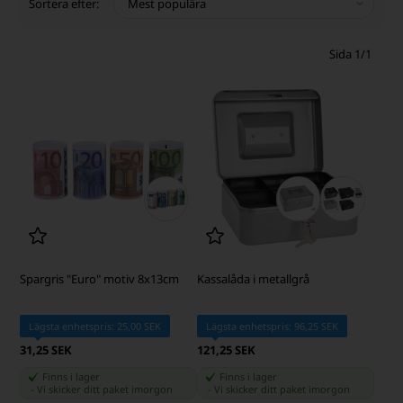
Sortera efter:
Sida 1/1
Spargris "Euro" motiv 8x13cm
Kassalåda i metallgrå
Lägsta enhetspris: 25,00 SEK
Lägsta enhetspris: 96,25 SEK
31,25 SEK
121,25 SEK
Finns i lager
Finns i lager
-
Vi skicker ditt paket
imorgon
-
Vi skicker ditt paket
imorgon