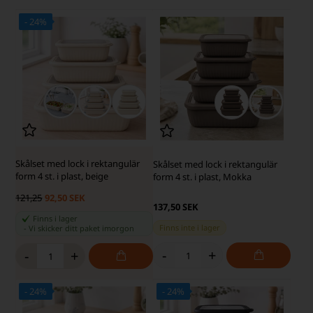
- 24%
Skålset med lock i rektangulär
Skålset med lock i rektangulär
form 4 st. i plast, beige
form 4 st. i plast, Mokka
121,25
92,50 SEK
137,50 SEK
Finns i lager
Finns inte i lager
-
Vi skicker ditt paket
imorgon
-
+
-
+
- 24%
- 24%