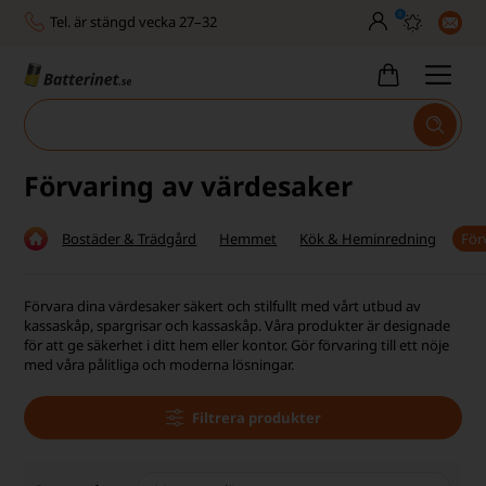
0
Tel. är stängd vecka 27–32
Bra Trustscore
Billig leverans från 49,-
Snabb leverans - 1-3 dagar
Förvaring av värdesaker
Inga dolda avgifter
Bostäder & Trädgård
Hemmet
Kök & Heminredning
För
Fasta låga priser
Tel. är stängd vecka 27–32
Förvara dina värdesaker säkert och stilfullt med vårt utbud av
kassaskåp, spargrisar och kassaskåp. Våra produkter är designade
Bra Trustscore
för att ge säkerhet i ditt hem eller kontor. Gör förvaring till ett nöje
med våra pålitliga och moderna lösningar.
Filtrera produkter