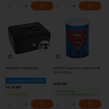
-
+
-
+
Kassalåda i metallsvart
MARVEL Superman sparbössa Ø
10 x H 15 cm
Lägsta enhetspris: 96,25 SEK
22,50 SEK
121,25 SEK
Finns i lager
Finns inte i lager
-
Vi skicker ditt paket
imorgon
-
+
-
+