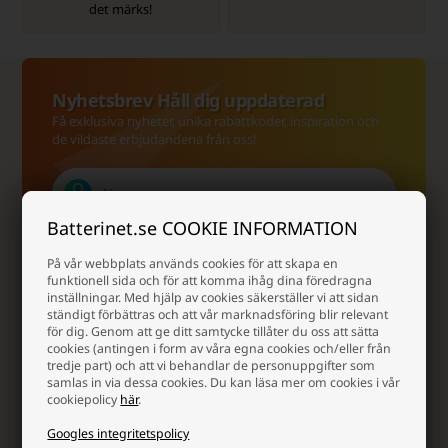
det märks!
Nyhetsbrev Håll dig uppdaterad
Få exklusiva nyheter, unika rabattkoder, inspiration och
de vildaste erbjudandena från oss!
Batterinet.se COOKIE INFORMATION
På vår webbplats används cookies för att skapa en
funktionell sida och för att komma ihåg dina föredragna
inställningar. Med hjälp av cookies säkerställer vi att sidan
ständigt förbättras och att vår marknadsföring blir relevant
för dig. Genom att ge ditt samtycke tillåter du oss att sätta
cookies (antingen i form av våra egna cookies och/eller från
tredje part) och att vi behandlar de personuppgifter som
Ja tack, jag vill gärna få nyhetsbrev och skräddarsydd
marknadsföring från Batterinet via e-post. Jag kan när som
samlas in via dessa cookies. Du kan läsa mer om cookies i vår
helst avsluta prenumerationen igen.
Läs mer i vår
cookiepolicy
här
.
samtyckesförklaring för elektronisk post
Googles integritetspolicy