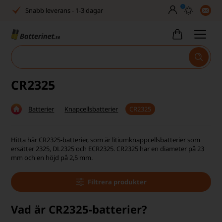
0
Snabb leverans - 1-3 dagar
Inga dolda avgifter
Fasta låga priser
Tel. är stängd vecka 27–32
CR2325
Bra Trustscore
Batterier
Knapcellsbatterier
CR2325
Billig leverans från 49,-
Snabb leverans - 1-3 dagar
Hitta här CR2325-batterier, som är litiumknappcellsbatterier som
ersätter 2325, DL2325 och ECR2325. CR2325 har en diameter på 23
Inga dolda avgifter
mm och en höjd på 2,5 mm.
Fasta låga priser
Filtrera produkter
Tel. är stängd vecka 27–32
Vad är CR2325-batterier?
Bra Trustscore