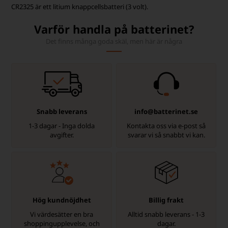
CR2325 är ett litium knappcellsbatteri (3 volt).
Varför handla på batterinet?
Det finns många goda skäl, men här är några
Snabb leverans
info@batterinet.se
1-3 dagar - Inga dolda
Kontakta oss via e-post så
avgifter.
svarar vi så snabbt vi kan.
Hög kundnöjdhet
Billig frakt
Vi värdesätter en bra
Alltid snabb leverans - 1-3
shoppingupplevelse, och
dagar.