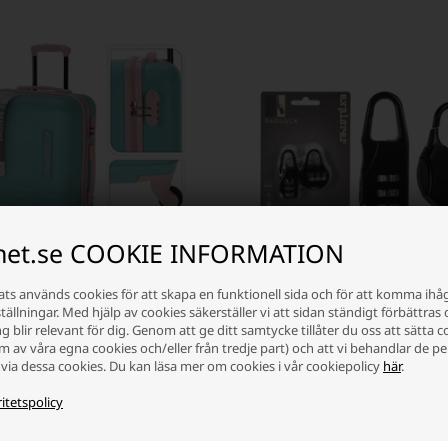
inet.se COOKIE INFORMATION
ts används cookies för att skapa en funktionell sida och för att komma ihå
 30 liter Mintgrön/Rosa
Hänglås med 3-siffrig kod, set me
ällningar. Med hjälp av cookies säkerställer vi att sidan ständigt förbättras 
gage)
Svart
 blir relevant för dig. Genom att ge ditt samtycke tillåter du oss att sätta c
rm av våra egna cookies och/eller från tredje part) och att vi behandlar de p
Lägsta enhetspris: 52,50 SEK
via dessa cookies. Du kan läsa mer om cookies i vår cookiepolicy
här
.
 SEK
60,00 SEK
itetspolicy
 i lager
-
Vi skicker ditt paket
i dag
Finns i lager
-
Vi skicker ditt pak