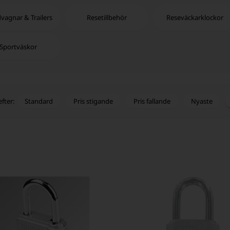
vagnar & Trailers
Resetillbehör
Reseväckarklockor
Sportväskor
Standard
Pris stigande
Pris fallande
Nyaste
efter: