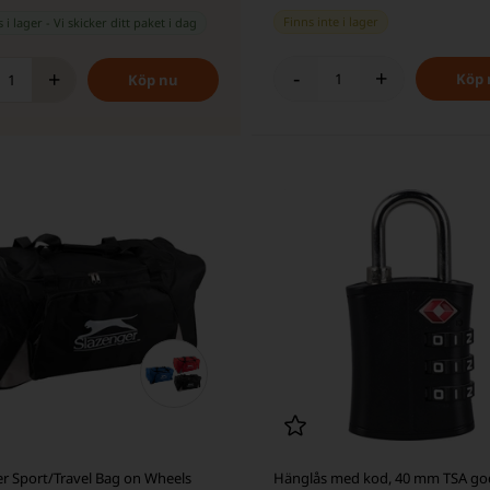
Finns inte i lager
 i lager
-
Vi skicker ditt paket
i dag
-
+
+
er Sport/Travel Bag on Wheels
Hänglås med kod, 40 mm TSA go