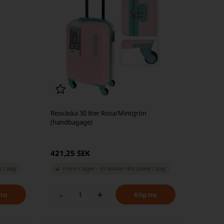
Resväska 30 liter Rosa/Mintgrön
(handbagage)
421,25 SEK
et
i dag
Finns i lager
-
Vi skicker ditt paket
i dag
-
+