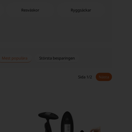
Resväskor
Ryggsäckar
Mest populära
Största besparingen
Sida 1/2
Nästa