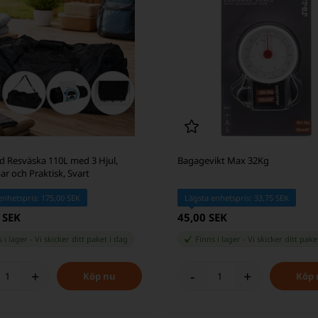
d Resväska 110L med 3 Hjul,
Bagagevikt Max 32Kg
ar och Praktisk, Svart
enhetspris: 175,00 SEK
Lägsta enhetspris: 33,75 SEK
 SEK
45,00 SEK
 i lager
-
Vi skicker ditt paket
i dag
Finns i lager
-
Vi skicker ditt pak
+
-
+