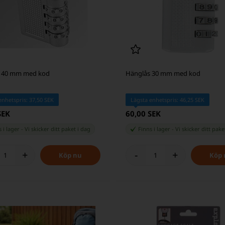
 40 mm med kod
Hänglås 30 mm med kod
enhetspris: 37,50 SEK
Lägsta enhetspris: 46,25 SEK
SEK
60,00 SEK
 i lager
-
Vi skicker ditt paket
i dag
Finns i lager
-
Vi skicker ditt pak
+
-
+