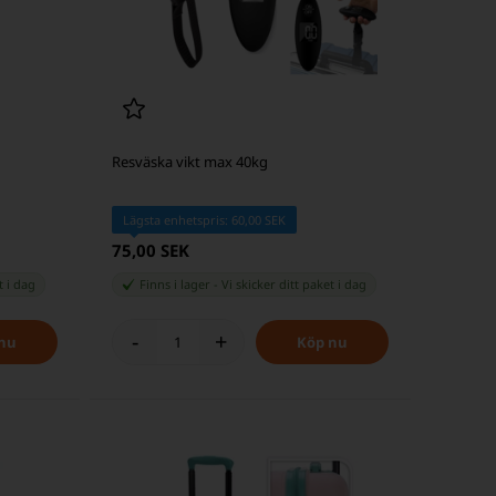
Resväska vikt max 40kg
Lägsta enhetspris: 60,00 SEK
75,00 SEK
et
i dag
Finns i lager
-
Vi skicker ditt paket
i dag
-
+