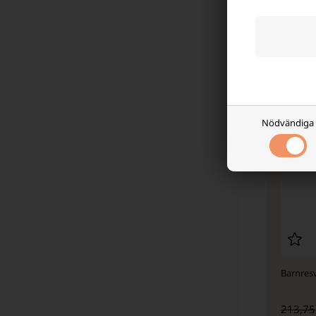
-
- 29%
Nödvändiga
Barnres
213,75