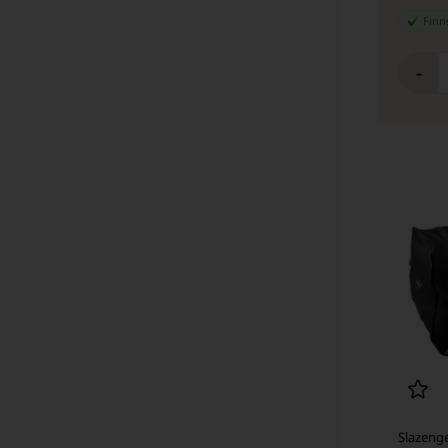
Finns
-
Slazeng