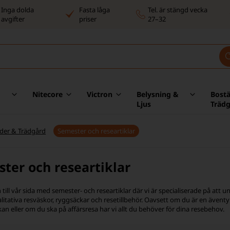
Inga dolda
Fasta låga
Tel. är stängd vecka
avgifter
priser
27–32
Nitecore
Victron
Belysning &
Bost
Ljus
Träd
der & Trädgård
Semester och researtiklar
ter och researtiklar
ill vår sida med semester- och researtiklar där vi är specialiserade på att
litativa resväskor, ryggsäckar och resetillbehör. Oavsett om du är en äventyr
an eller om du ska på affärsresa har vi allt du behöver för dina resebehov.