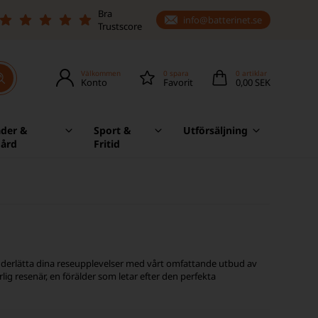
Bra
info@batterinet.se
Trustscore
Välkommen
0
spara
0
artiklar
Konto
Favorit
0,00 SEK
äder &
Sport &
Utförsäljning
gård
Fritid
 underlätta dina reseupplevelser med vårt omfattande utbud av
lig resenär, en förälder som letar efter den perfekta