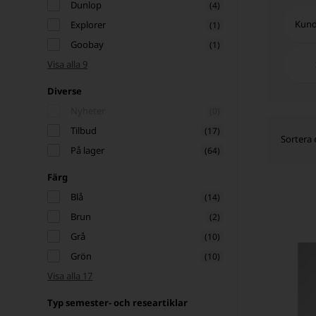
Dunlop
(4)
Kund
Explorer
(1)
Goobay
(1)
Visa alla 9
Diverse
Nyheter
(0)
Tilbud
(17)
Sortera 
På lager
(64)
Färg
Blå
(14)
Brun
(2)
Grå
(10)
Grön
(10)
Visa alla 17
Typ semester- och researtiklar