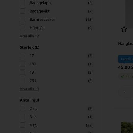
Bagagelapp
(3)
Bagagevikt
(7)
Barnresväskor
(13)
Hänglås
(9)
Visa alla 12
Hänglås
Storlek (L)
17
(5)
Lägsta 
18 L
(1)
45,00 
19
(3)
Finns
23 L
(2)
Visa alla 19
-
Antal hjul
2 st.
(7)
3 st.
(1)
4 st.
(22)