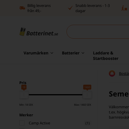
Billig leverans
Snabb leverans - 1-3
från 49,-
dagar
Varumärken
Batterier
Laddare &
Startbooster
Bostä
Pris
18
1460
Semes
Min: 18 SEK
Max: 1460 SEK
Välkommen t
t.ex. högkva
Merker
barnresväsk
Camp Active
(1)