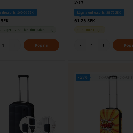
Svart
enhetspris: 260,00 SEK
Lägsta enhetspris: 38,75 SEK
 SEK
61,25 SEK
 i lager
-
Vi skicker ditt paket
i dag
Finns inte i lager
+
-
+
- 29%