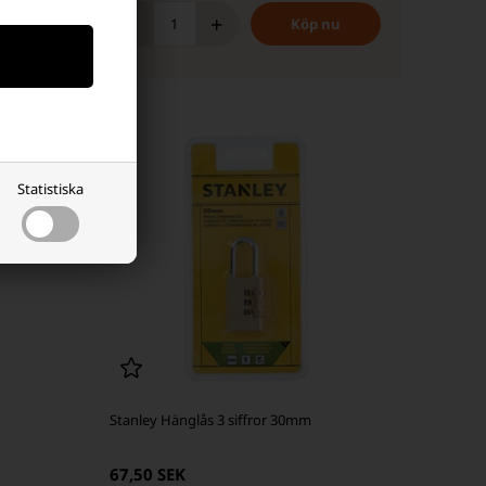
-
+
Statistiska
Stanley Hänglås 3 siffror 30mm
67,50 SEK