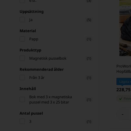
6 st.
(3)
Uppsättning
Ja
(5)
Material
Papp
(1)
Produkttyp
Magnetisk pusselbok
(1)
ProWorl
Rekommenderad ålder
Hopfällb
Från 3 år
(1)
Lägsta 
Innehåll
228,75
Bok med 3 x magnetiska
Finns
(1)
pussel med 3 x 25 bitar
-
Antal pussel
3
(1)