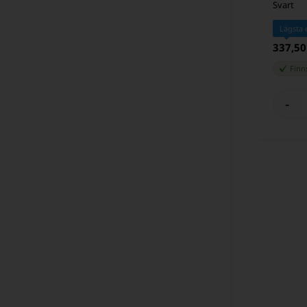
Svart
Lägsta 
337,50
Finns
-
 PRIS