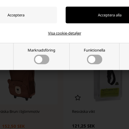
+
-
+
Visa cookie-detaljer
Marknadsföring
Funktionella
väska Brun i björnmotiv
Resväska vikt
121,25 SEK
152,50 SEK