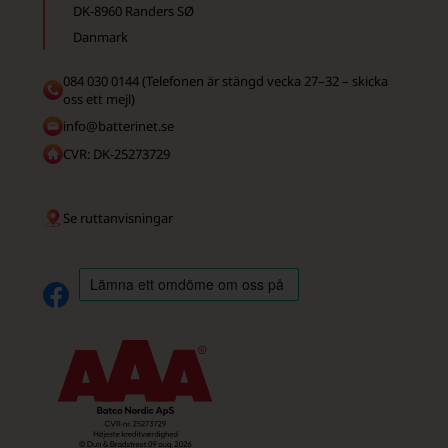
DK-8960 Randers SØ
Danmark
084 030 0144 (Telefonen är stängd vecka 27–32 – skicka
oss ett mejl)
info@batterinet.se
CVR: DK-25273729
Se ruttanvisningar