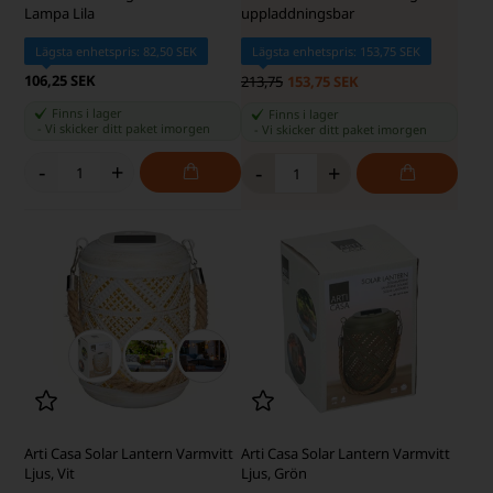
Lampa Lila
uppladdningsbar
Lägsta enhetspris: 82,50 SEK
Lägsta enhetspris: 153,75 SEK
106,25 SEK
213,75
153,75 SEK
Finns i lager
Finns i lager
-
Vi skicker ditt paket
imorgen
-
Vi skicker ditt paket
imorgen
-
+
-
+
Arti Casa Solar Lantern Varmvitt
Arti Casa Solar Lantern Varmvitt
Ljus, Vit
Ljus, Grön