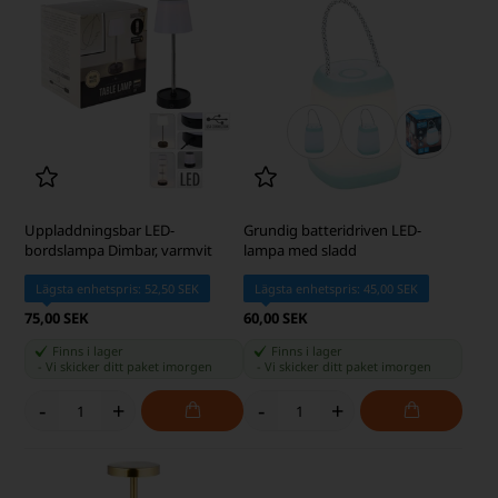
Uppladdningsbar LED-
Grundig batteridriven LED-
bordslampa Dimbar, varmvit
lampa med sladd
Lägsta enhetspris: 52,50 SEK
Lägsta enhetspris: 45,00 SEK
75,00 SEK
60,00 SEK
Finns i lager
Finns i lager
-
Vi skicker ditt paket
imorgen
-
Vi skicker ditt paket
imorgen
-
+
-
+