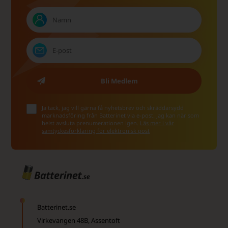
Ja tack, jag vill gärna få nyhetsbrev och skräddarsydd
marknadsföring från Batterinet via e-post. Jag kan när som
helst avsluta prenumerationen igen.
Läs mer i vår
samtyckesförklaring för elektronisk post
Batterinet.se
Virkevangen 48B, Assentoft