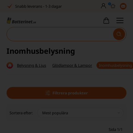
0
Inga dolda avgifter
Fasta låga priser
Tel. är stängd vecka 27–32
Bra Trustscore
Inomhusbelysning
Billig leverans från 49,-
Belysning & Ljus
Glödlampor & Lampor
Inomhusbelysning
Snabb leverans - 1-3 dagar
Inga dolda avgifter
Fasta låga priser
Filtrera produkter
Tel. är stängd vecka 27–32
Sortera efter:
Bra Trustscore
Sida 1/1