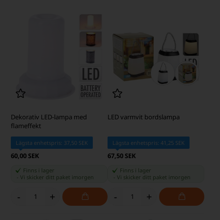
Dekorativ LED-lampa med
LED varmvit bordslampa
flameffekt
Lägsta enhetspris: 37,50 SEK
Lägsta enhetspris: 41,25 SEK
60,00 SEK
67,50 SEK
Finns i lager
Finns i lager
-
Vi skicker ditt paket
imorgen
-
Vi skicker ditt paket
imorgen
-
+
-
+