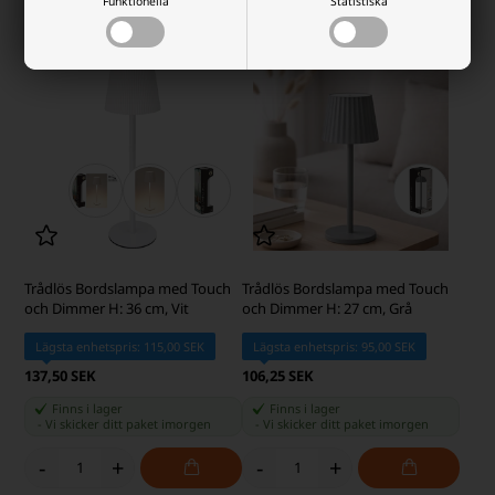
-
+
-
+
Funktionella
Statistiska
Trådlös Bordslampa med Touch
Trådlös Bordslampa med Touch
och Dimmer H: 36 cm, Vit
och Dimmer H: 27 cm, Grå
Lägsta enhetspris: 115,00 SEK
Lägsta enhetspris: 95,00 SEK
137,50 SEK
106,25 SEK
Finns i lager
Finns i lager
-
Vi skicker ditt paket
imorgen
-
Vi skicker ditt paket
imorgen
-
+
-
+