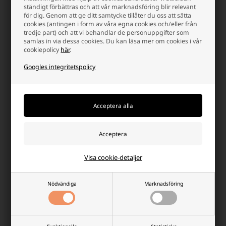
ständigt förbättras och att vår marknadsföring blir relevant
för dig. Genom att ge ditt samtycke tillåter du oss att sätta
-
+
-
+
cookies (antingen i form av våra egna cookies och/eller från
tredje part) och att vi behandlar de personuppgifter som
samlas in via dessa cookies. Du kan läsa mer om cookies i vår
cookiepolicy
här
.
Googles integritetspolicy
Trådlös Bordslampa med Touch
Trådlös Bordslampa Med Touch
och Dimmer H: 27 cm, Svart
och Dimmer H: 36 cm, Svart
Visa cookie-detaljer
Lägsta enhetspris: 87,50 SEK
Lägsta enhetspris: 115,00 SEK
Nödvändiga
Marknadsföring
106,25 SEK
137,50 SEK
Finns i lager
Finns i lager
-
Vi skicker ditt paket
imorgen
-
Vi skicker ditt paket
imorgen