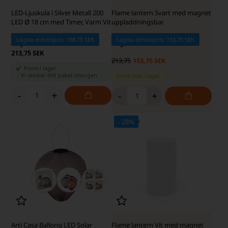
LED-Ljuskula i Silver Metall 200
Flame lantern Svart med magnet
LED Ø 18 cm med Timer, Varm Vit
uppladdningsbar
Lägsta enhetspris: 198,75 SEK
Lägsta enhetspris: 153,75 SEK
213,75 SEK
213,75
153,75 SEK
Finns i lager
-
Vi skicker ditt paket
imorgen
Finns inte i lager
-
+
-
+
- 28%
Arti Casa Ballong LED Solar
Flame lantern Vit med magnet