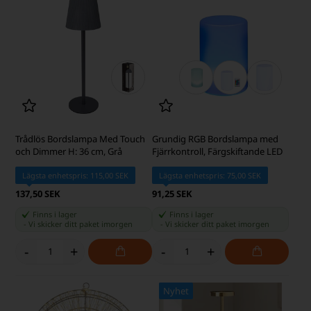
Trådlös Bordslampa Med Touch
Grundig RGB Bordslampa med
och Dimmer H: 36 cm, Grå
Fjärrkontroll, Färgskiftande LED
Lägsta enhetspris: 115,00 SEK
Lägsta enhetspris: 75,00 SEK
137,50 SEK
91,25 SEK
Finns i lager
Finns i lager
-
Vi skicker ditt paket
imorgen
-
Vi skicker ditt paket
imorgen
-
+
-
+
Nyhet