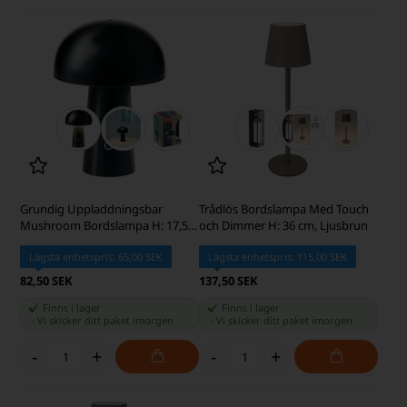
Grundig Uppladdningsbar
Trådlös Bordslampa Med Touch
Mushroom Bordslampa H: 17,5
och Dimmer H: 36 cm, Ljusbrun
cm, Svart
Lägsta enhetspris: 65,00 SEK
Lägsta enhetspris: 115,00 SEK
82,50 SEK
137,50 SEK
Finns i lager
Finns i lager
-
Vi skicker ditt paket
imorgen
-
Vi skicker ditt paket
imorgen
-
+
-
+