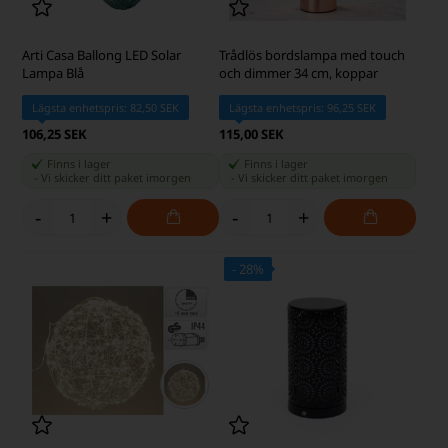
Arti Casa Ballong LED Solar
Trådlös bordslampa med touch
Lampa Blå
och dimmer 34 cm, koppar
Lägsta enhetspris: 82,50 SEK
Lägsta enhetspris: 96,25 SEK
106,25 SEK
115,00 SEK
Finns i lager
Finns i lager
-
Vi skicker ditt paket
imorgen
-
Vi skicker ditt paket
imorgen
-
+
-
+
- 28%