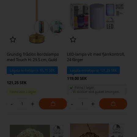
Grundig Trådlös Bordslampa
LED-lampa vit med fjärrkontroll,
med Touch H: 29.5 cm, Guld
24 färger
Lägsta enhetspris: 93,75 SEK
Lägsta enhetspris: 121,25 SEK
119,00 SEK
121,25 SEK
Finns i lager
Finns inte i lager
-
Vi skicker ditt paket
imorgen
-
+
-
+