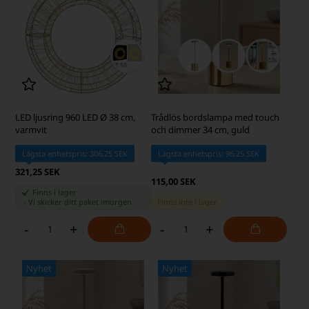
LED ljusring 960 LED Ø 38 cm,
Trådlös bordslampa med touch
varmvit
och dimmer 34 cm, guld
Lägsta enhetspris: 306,25 SEK
Lägsta enhetspris: 96,25 SEK
321,25 SEK
115,00 SEK
Finns i lager
-
Vi skicker ditt paket
imorgen
Finns inte i lager
-
+
-
+
Nyhet
Nyhet