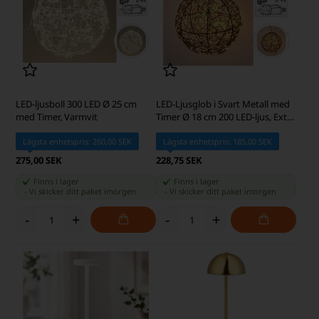
LED-ljusboll 300 LED Ø 25 cm
LED-Ljusglob i Svart Metall med
med Timer, Varmvit
Timer Ø 18 cm 200 LED-ljus, Extra
Varm Vit
Lägsta enhetspris: 260,00 SEK
Lägsta enhetspris: 185,00 SEK
275,00 SEK
228,75 SEK
Finns i lager
Finns i lager
-
Vi skicker ditt paket
imorgen
-
Vi skicker ditt paket
imorgen
-
+
-
+