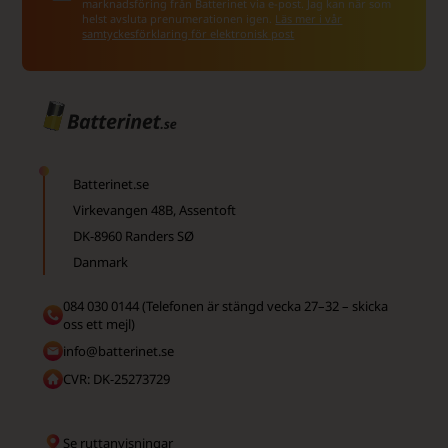
marknadsföring från Batterinet via e-post. Jag kan när som
helst avsluta prenumerationen igen.
Läs mer i vår
samtyckesförklaring för elektronisk post
Batterinet.se
Virkevangen 48B, Assentoft
DK-8960 Randers SØ
Danmark
084 030 0144 (Telefonen är stängd vecka 27–32 – skicka
oss ett mejl)
info@batterinet.se
CVR: DK-25273729
Se ruttanvisningar