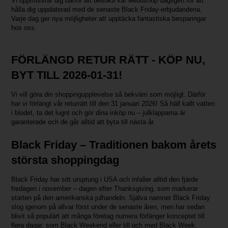
Vi uppmuntrar dig därför att besöka vår webbshop dagligen för att
hålla dig uppdaterad med de senaste Black Friday-erbjudandena.
Varje dag ger nya möjligheter att upptäcka fantastiska besparingar
hos oss.
FÖRLÄNGD RETUR RÄTT - KÖP NU,
BYT TILL 2026-01-31!
Vi vill göra din shoppingupplevelse så bekväm som möjligt. Därför
har vi förlängt vår returrätt till den 31 januari 2026! Så häll kallt vatten
i blodet, ta det lugnt och gör dina inköp nu – julklapparna är
garanterade och de går alltid att byta till nästa år.
Black Friday – Traditionen bakom årets
största shoppingdag
Black Friday har sitt ursprung i USA och infaller alltid den fjärde
fredagen i november – dagen efter Thanksgiving, som markerar
starten på den amerikanska julhandeln. Själva namnet Black Friday
slog igenom på allvar först under de senaste åren, men har sedan
blivit så populärt att många företag numera förlänger konceptet till
flera dagar, som Black Weekend eller till och med Black Week.