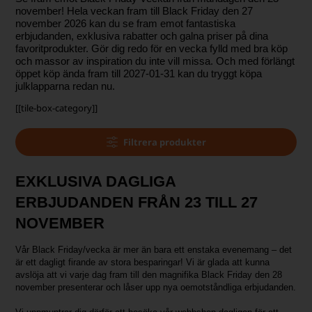
november! Hela veckan fram till Black Friday den 27
november 2026 kan du se fram emot fantastiska
erbjudanden, exklusiva rabatter och galna priser på dina
favoritprodukter. Gör dig redo för en vecka fylld med bra köp
och massor av inspiration du inte vill missa. Och med förlängt
öppet köp ända fram till 2027-01-31 kan du tryggt köpa
julklapparna redan nu.
[[tile-box-category]]
Filtrera produkter
EXKLUSIVA DAGLIGA
ERBJUDANDEN FRÅN 23 TILL 27
NOVEMBER
Vår Black Friday/vecka är mer än bara ett enstaka evenemang – det
är ett dagligt firande av stora besparingar! Vi är glada att kunna
avslöja att vi varje dag fram till den magnifika Black Friday den 28
november presenterar och låser upp nya oemotståndliga erbjudanden.